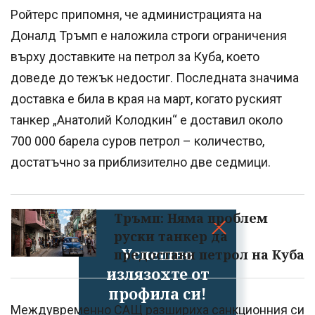
Ройтерс припомня, че администрацията на
Доналд Тръмп е наложила строги ограничения
върху доставките на петрол за Куба, което
доведе до тежък недостиг. Последната значима
доставка е била в края на март, когато руският
танкер „Анатолий Колодкин“ е доставил около
700 000 барела суров петрол – количество,
достатъчно за приблизително две седмици.
Тръмп: Няма проблем
руски танкер да
Успешно
предостави петрол на Куба
излязохте от
профила си!
Междувременно САЩ разшириха санкционния си