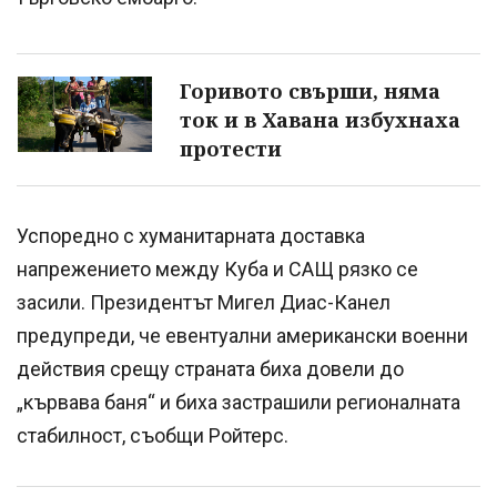
Горивото свърши, няма
ток и в Хавана избухнаха
протести
Успоредно с хуманитарната доставка
напрежението между Куба и САЩ рязко се
засили. Президентът Мигел Диас-Канел
предупреди, че евентуални американски военни
действия срещу страната биха довели до
„кървава баня“ и биха застрашили регионалната
стабилност, съобщи Ройтерс.