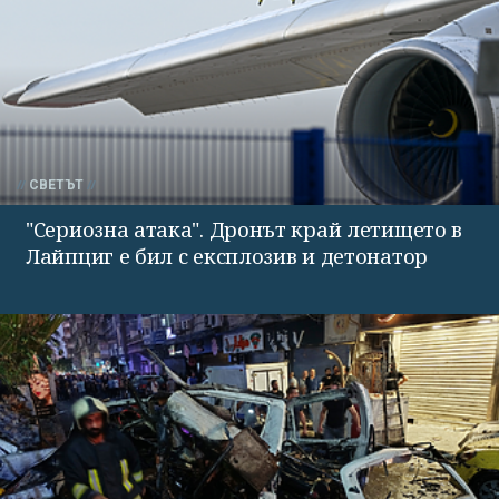
СВЕТЪТ
"Сериозна атака". Дронът край летището в
Лайпциг е бил с експлозив и детонатор