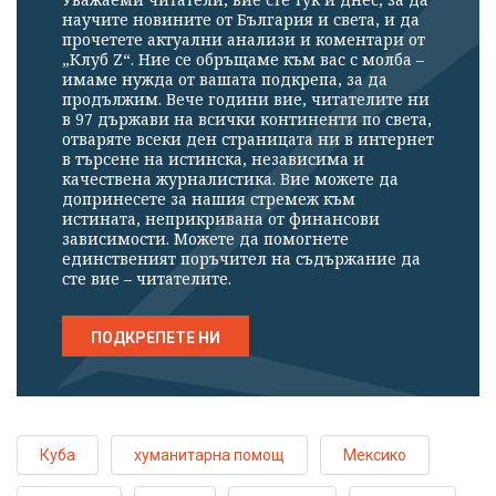
научите новините от България и света, и да
прочетете актуални анализи и коментари от
„Клуб Z“. Ние се обръщаме към вас с молба –
имаме нужда от вашата подкрепа, за да
продължим. Вече години вие, читателите ни
в 97 държави на всички континенти по света,
отваряте всеки ден страницата ни в интернет
в търсене на истинска, независима и
качествена журналистика. Вие можете да
допринесете за нашия стремеж към
истината, неприкривана от финансови
зависимости. Можете да помогнете
единственият поръчител на съдържание да
сте вие – читателите.
ПОДКРЕПЕТЕ НИ
Куба
хуманитарна помощ
Мексико