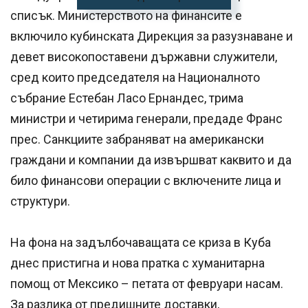
списък. Министерството на финансите е
включило кубинската Дирекция за разузнаване и
девет високопоставени държавни служители,
сред които председателя на Националното
събрание Естебан Ласо Ернандес, трима
министри и четирима генерали, предаде Франс
прес. Санкциите забраняват на американски
граждани и компании да извършват каквито и да
било финансови операции с включените лица и
структури.
На фона на задълбочаващата се криза в Куба
днес пристигна и нова пратка с хуманитарна
помощ от Мексико – петата от февруари насам.
За разлика от предишните доставки,