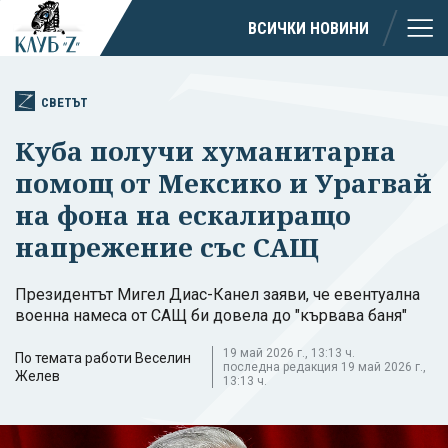
ВСИЧКИ НОВИНИ
СВЕТЪТ
Куба получи хуманитарна
помощ от Мексико и Урагвай
на фона на ескалиращо
напрежение със САЩ
Президентът Мигел Диас-Канел заяви, че евентуална
военна намеса от САЩ би довела до "кървава баня"
19 май 2026 г., 13:13 ч.
По темата работи Веселин
последна редакция 19 май 2026 г.,
Желев
13:13 ч.