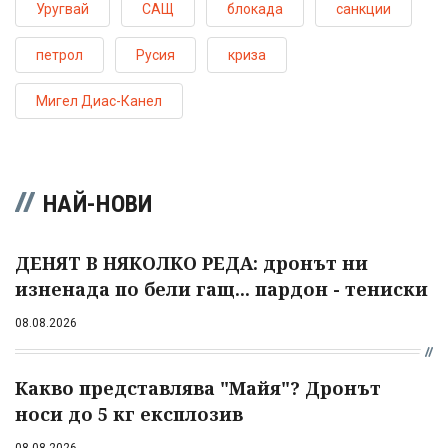
Уругвай
САЩ
блокада
санкции
петрол
Русия
криза
Мигел Диас-Канел
НАЙ-НОВИ
ДЕНЯТ В НЯКОЛКО РЕДА: дронът ни
изненада по бели гащ... пардон - тениски
08.08.2026
Какво представлява "Майя"? Дронът
носи до 5 кг експлозив
08.08.2026