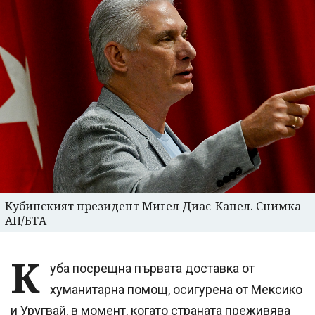
Кубинският президент Мигел Диас-Канел. Снимка
АП/БТА
К
уба посрещна първата доставка от
хуманитарна помощ, осигурена от Мексико
и Уругвай, в момент, когато страната преживява