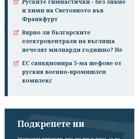
Руските гимнастички - без знаме
и химн на Световното във
Франкфурт
Вярно ли българските
електроцентрали на въглища
печелят милиарди годишно? Не
ЕС санкционира 5-ма шефове от
руския военно-промишлен
комплекс
Подкрепете ни
Уважаеми читатели, вие сте тук и днес, за да