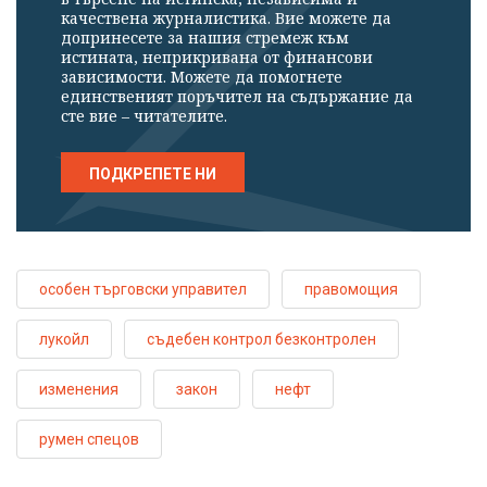
качествена журналистика. Вие можете да
допринесете за нашия стремеж към
истината, неприкривана от финансови
зависимости. Можете да помогнете
единственият поръчител на съдържание да
сте вие – читателите.
ПОДКРЕПЕТЕ НИ
особен търговски управител
правомощия
лукойл
съдебен контрол безконтролен
изменения
закон
нефт
румен спецов