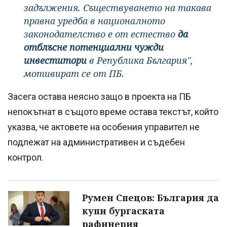
задължения. Съществуването на такава
правна уредба в националното
законодателство е от естество
да
отблъсне потенциални чужди
инвеститори
в Република България",
мотивират се от ПБ.
Засега остава неясно защо в проекта на ПБ
непокътнат в същото време остава текстът, който
указва, че актовете на особения управител не
подлежат на административен и съдебен
контрол.
Румен Спецов: България да
купи бургаската
рафинерия