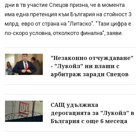
дни в тв участие Спецов призна, че в момента
има една претенция към България на стойност 3
млрд. евро от страна на "Литаско". "Тази цифра е
по-скоро условна, отколкото финална", заяви.
"Незаконно отчуждаване"
- "Лукойл" ни плаши с
арбитраж заради Спецов
САЩ удължиха
дерогацията за "Лукойл" в
България с още 6 месеца