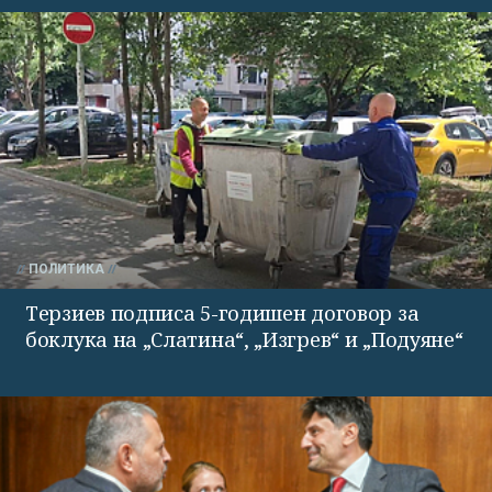
ПОЛИТИКА
Терзиев подписа 5-годишен договор за
боклука на „Слатина“, „Изгрев“ и „Подуяне“