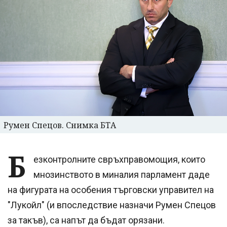
Румен Спецов. Снимка БТА
Б
езконтролните свръхправомощия, които
мнозинството в миналия парламент даде
на фигурата на особения търговски управител на
"Лукойл" (и впоследствие назначи Румен Спецов
за такъв), са напът да бъдат орязани.