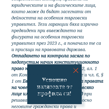
юридическите и на физическите лица,
които може да бъдат засегнати от
дейността на особения търговски
управител. Тези гаранции бяха изрично
предвидени при въвеждането на
фигурата на особения търговски
управител през 2023 г., а поначало те са
и присъщи на правовата държава.
Отпадането на контрола засяга по
недопустим начин конституционното
право на защита
(чл. 56 и чл. 122, ал. 1
от Конституцията). Нарушен е и чл. 6, §
Успешно
1 от
Европейската конвенция за правата
излязохте от
на човека, който предвижда, че всяко
профила си!
лице има право на достъп до съд
при
решаването на правен спор относно
неговите граждански права и