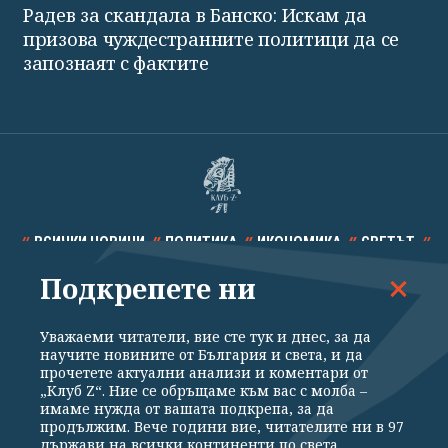
Радев за скандала в Банско: Искам да
призова чуждестранните политици да се
запознаят с фактите
ВСИЧКИ НОВИНИ
ПОЛИТИКА
ИКОНОМИКА
СВЕТЪТ
Подкрепете ни
СПОРТ
КУЛТУРА
ТЕХНОЛОГИИ
КАЛЕЙДОСКОП
МНЕНИЯ
Уважаеми читатели, вие сте тук и днес, за да
научите новините от България и света, и да
прочетете актуални анализи и коментари от
„Клуб Z“. Ние се обръщаме към вас с молба –
имаме нужда от вашата подкрепа, за да
продължим. Вече години вие, читателите ни в 97
Общи условия
Политика за поверителност
държави на всички континенти по света,