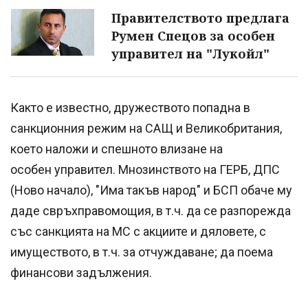
Правителството предлага
Румен Спецов за особен
управител на "Лукойл"
Както е известно, дружеството попадна в
санкционния режим на САЩ и Великобритания,
което наложи и спешното влизане на
особен управител. Мнозинството на ГЕРБ, ДПС
(Ново начало), "Има такъв народ" и БСП обаче му
даде свръхправомощия, в т.ч. да се разпорежда
със санкцията на МС с акциите и дяловете, с
имуществото, в т.ч. за отчуждаване; да поема
финансови задължения.