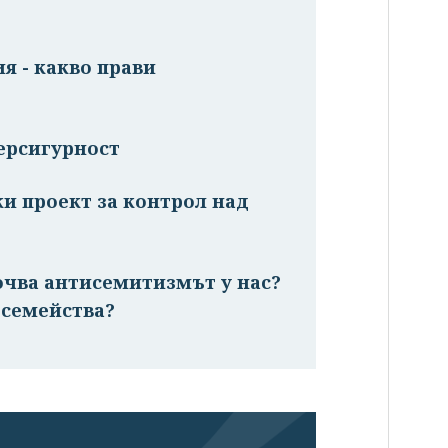
я - какво прави
ерсигурност
ки проект за контрол над
очва антисемитизмът у нас?
 семейства?