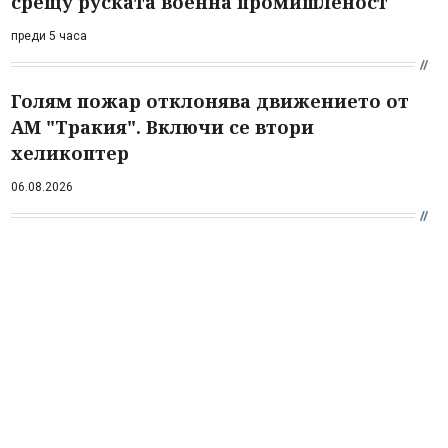
срещу руската военна промишленост
преди 5 часа
Голям пожар отклонява движението от
АМ "Тракия". Включи се втори
хеликоптер
06.08.2026