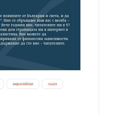
е новините от България и света, и да
“. Ние се обръщаме към вас с молба –
Вече години вие, читателите ни в 97
секи ден страницата ни в интернет в
налистика. Вие можете да
икривана от финансови зависимости.
държание да сте вие – читателите.
емропейски
съюз