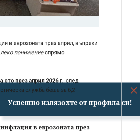
ция в еврозоната през април, въпреки
т
леко понижение
спрямо
на сто през април 2026 г
., след
стическа служба беше за 6,2
Успешно излязохте от профила си!
 инфлация в еврозоната през