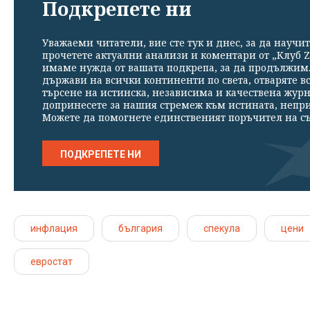
Подкрепете ни
Уважаеми читатели, вие сте тук и днес, за да научит
прочетете актуални анализи и коментари от „Клуб Z
имаме нужда от вашата подкрепа, за да продължим. 
държави на всички континенти по света, отваряте в
търсене на истинска, независима и качествена жур
допринесете за нашия стремеж към истината, непр
Можете да помогнете единственият поръчител на съ
ПОДКРЕПЕТЕ НИ
инфлация
българия
спекула
цени
евростат