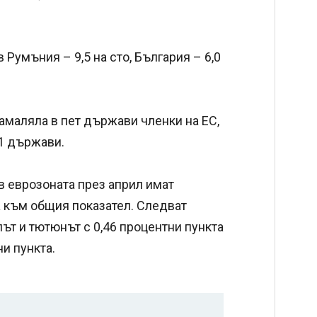
Румъния – 9,5 на сто, България – 6,0
намаляла в пет държави членки на ЕС,
21 държави.
в еврозоната през април имат
 към общия показател. Следват
лът и тютюнът с 0,46 процентни пункта
и пункта.