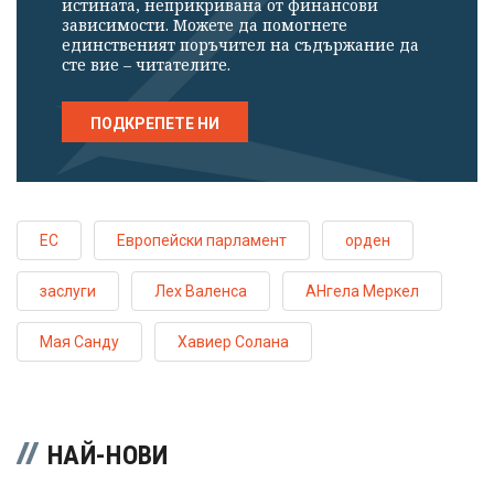
истината, неприкривана от финансови
зависимости. Можете да помогнете
единственият поръчител на съдържание да
сте вие – читателите.
ПОДКРЕПЕТЕ НИ
ЕС
Европейски парламент
орден
заслуги
Лех Валенса
АНгела Меркел
Мая Санду
Хавиер Солана
НАЙ-НОВИ