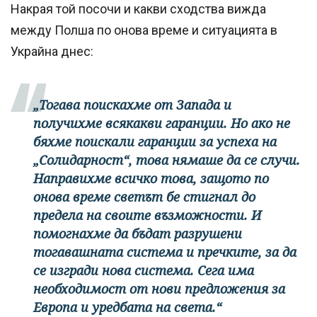
Накрая той посочи и какви сходства вижда
между Полша по онова време и ситуацията в
Украйна днес:
„Тогава поискахме от Запада и
получихме всякакви гаранции. Но ако не
бяхме поискали гаранции за успеха на
„Солидарност“, това нямаше да се случи.
Направихме всичко това, защото по
онова време светът бе стигнал до
предела на своите възможности. И
помогнахме да бъдат разрушени
тогавашната система и пречките, за да
се изгради нова система. Сега има
необходимост от нови предложения за
Европа и уредбата на света.“