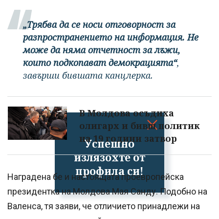
„Трябва да се носи отговорност за
разпространението на информация. Не
може да няма отчетност за лъжи,
които подкопават демокрацията“
,
завърши бившата канцлерка.
В Молдова осъдиха
олигарх и бивш политик
на 19 години затвор
Успешно
излязохте от
профила си!
Наградена бе и настоящата проевропейска
президентка на Молдова Мая Санду. Подобно на
Валенса, тя заяви, че отличието принадлежи на