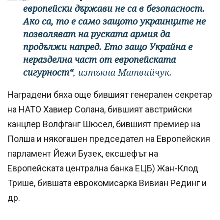
европейски държави не са в безопасност.
Ако са, то е само защото украинците не
позволяват на руската армия да
продължи напред. Ето защо Украйна е
неразделна част от европейската
сигурност“
, изтъкна Матвийчук.
Наградени бяха още бившият генерален секретар
на НАТО Хавиер Солана, бившият австрийски
канцлер Волфганг Шюсел, бившият премиер на
Полша и някогашен председател на Европейския
парламент Йежи Бузек, ексшефът на
Европейската централна банка ЕЦБ) Жан-Клод
Трише, бившата еврокомисарка Вивиан Рединг и
др.