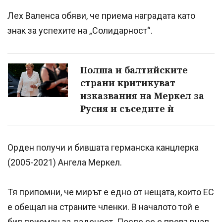
Лех Валенса обяви, че приема наградата като
знак за успехите на „Солидарност“.
Полша и балтийските
страни критикуват
изказвания на Меркел за
Русия и съседите ѝ
Орден получи и бившата германска канцлерка
(2005-2021) Ангела Меркел.
Тя припомни, че мирът е едно от нещата, които ЕС
е обещал на страните членки. В началото той е
бил приеман за даденост. После се е превърнал