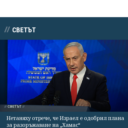
СВЕТЪТ
СВЕТЪТ
Нетаняху отрече, че Израел е одобрил плана
за разоръжаване на „Хамас“