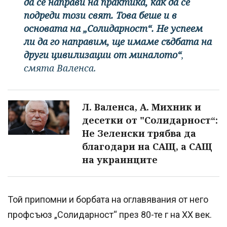
да се направи на практика, как да се
подреди този свят. Това беше и в
основата на „Солидарност“. Не успеем
ли да го направим, ще имаме съдбата на
други цивилизации от миналото“
,
смята Валенса.
Л. Валенса, А. Михник и
десетки от "Солидарност“:
Не Зеленски трябва да
благодари на САЩ, а САЩ
на украинците
Той припомни и борбата на оглавявания от него
профсъюз „Солидарност“ през 80-те г на ХХ век.