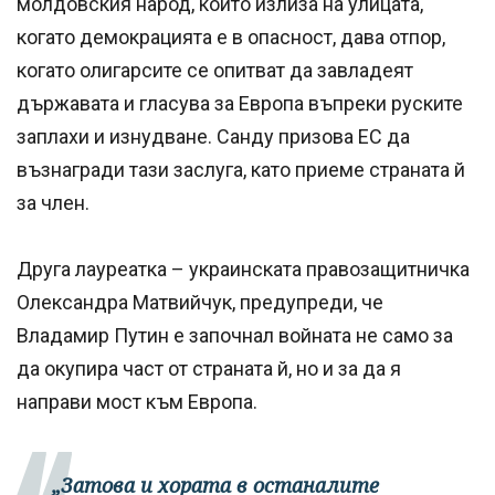
молдовския народ, който излиза на улицата,
когато демокрацията е в опасност, дава отпор,
когато олигарсите се опитват да завладеят
държавата и гласува за Европа въпреки руските
заплахи и изнудване. Санду призова ЕС да
възнагради тази заслуга, като приеме страната й
за член.
Друга лауреатка – украинската правозащитничка
Олександра Матвийчук, предупреди, че
Владамир Путин е започнал войната не само за
да окупира част от страната й, но и за да я
направи мост към Европа.
„Затова и хората в останалите