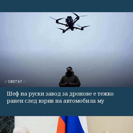
СВЕТЪТ
Шеф на руски завод за дронове е тежко
ранен след взрив на автомобила му