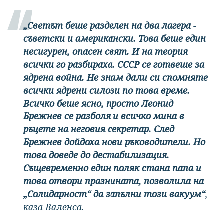
„Светът беше разделен на два лагера -
съветски и американски. Това беше един
несигурен, опасен свят. И на теория
всички го разбираха. СССР се готвеше за
ядрена война. Не знам дали си спомняте
всички ядрени силози по това време.
Всичко беше ясно, просто Леонид
Брежнев се разболя и всичко мина в
ръцете на неговия секретар. След
Брежнев дойдоха нови ръководители. Но
това доведе до дестабилизация.
Същевременно един поляк стана папа и
това отвори празнината, позволила на
„Солидарност“ да запълни този вакуум“
,
каза Валенса.