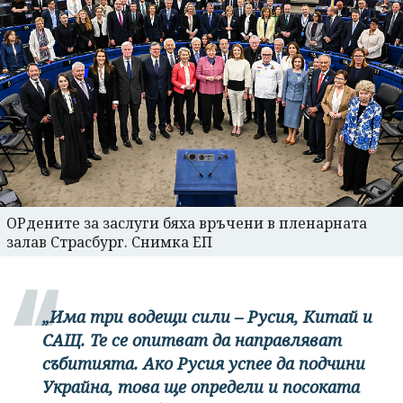
ОРдените за заслуги бяха връчени в пленарната
залав Страсбург. Снимка ЕП
„Има три водещи сили – Русия, Китай и
САЩ. Те се опитват да направляват
събитията. Ако Русия успее да подчини
Украйна, това ще определи и посоката