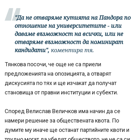
"Да не отваряме кутията на Пандора по
отношение на университетите - или
даваме възможност на всички, или не
отваряме възможност да номинират
кандидати",
коментира тя.
Тянкова посочи, че още не са приели
предложенията на опозицията, а отварят
дискусията по тях и ще изчакат да получат
становища от правни институции и субекти.
Според Велислав Величков има начин да се
намери решение за обществената квота. По
думите му иначе ще останат партийните квоти и
трудно могат да убедят обществото, че не са си