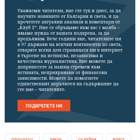
Уважаеми читатели, вие сте тук и днес, за да
научите новините от България и света, и да
прочетете актуални анализи и коментари от
„Клуб Z“. Ние се обръщаме към вас с молба –
имаме нужда от вашата подкрепа, за да
продължим. Вече години вие, читателите ни
в 97 държави на всички континенти по света,
отваряте всеки ден страницата ни в интернет
в търсене на истинска, независима и
качествена журналистика. Вие можете да
допринесете за нашия стремеж към
истината, неприкривана от финансови
зависимости. Можете да помогнете
единственият поръчител на съдържание да
сте вие – читателите.
ПОДКРЕПЕТЕ НИ
площадът
закон
съдебна
власт