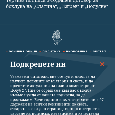
боклука на „Слатина“, „Изгрев“ и „Подуяне“
ВСИЧКИ НОВИНИ
ПОЛИТИКА
ИКОНОМИКА
СВЕТЪТ
Подкрепете ни
СПОРТ
КУЛТУРА
ТЕХНОЛОГИИ
КАЛЕЙДОСКОП
МНЕНИЯ
Уважаеми читатели, вие сте тук и днес, за да
научите новините от България и света, и да
прочетете актуални анализи и коментари от
„Клуб Z“. Ние се обръщаме към вас с молба –
имаме нужда от вашата подкрепа, за да
продължим. Вече години вие, читателите ни в 97
Общи условия
Политика за поверителност
държави на всички континенти по света,
отваряте всеки ден страницата ни в интернет в
Реклама
Партньори
Контакти
За Клуб Z
търсене на истинска, независима и качествена