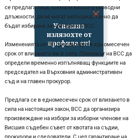
се предлага лица, заемали висши ръководни
длъжности, да не могат непосредствено да
Успешно
бъдат избирани за членове на ВСС.
излязохте от
профила си!
Измененията на ПБ предвиждат в едномесечен
срок от влизането им в сила, Пленумът на ВСС да
определи временно изпълняващ функциите на
председател на Върховния административен
съд и на главен прокурор.
Предлага се в едномесечен срок от влизането в
сила на настоящия закон, ВСС да организира
произвеждане на избори за изборни членове на
Висшия съдебен съвет от квотата на съдии,
прокурори и следователи. С цел гарантиране на