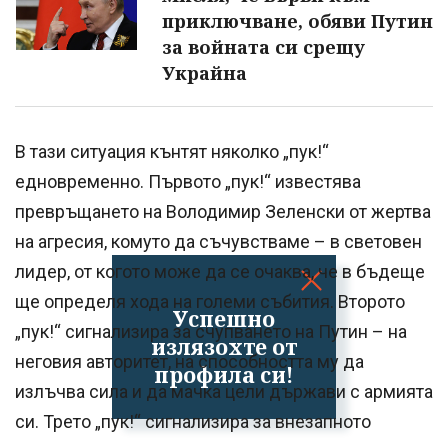
приключване, обяви Путин
за войната си срещу
Украйна
В тази ситуация кънтят няколко „пук!“
едновременно. Първото „пук!“ известява
превръщането на Володимир Зеленски от жертва
на агресия, комуто да съчувстваме – в световен
лидер, от когото може да се очаква, че в бъдеще
ще определя хода на големи събития. Второто
Успешно
„пук!“ сигнализира за счупването на Путин – на
излязохте от
неговия авторитет, на способността му да
профила си!
излъчва сила и да мачка цели държави с армията
си. Трето „пук!“ сигнализира за внезапното