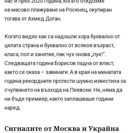
нас и през 2020 година, когато отидохме
на масово плажуване на Росенец, окупиран
тогава от Ахмед Доган.
Когато видях как са надошли хора буквално от
цялата страна и буквално от всякоя възраст,
класа, пол и занятие, пак чух онова „пук!“.
Следващата година Борисов падна от власт,
както се оказа – завинаги. А в края на миналата
година рекордните протести шумно известиха за
счупването на възхода на Пеевски. Не, няма да
ни бъде премиер, както заплашваше години
наред.
Сигналите от Москва и Украйна