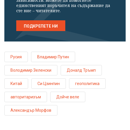
зависимости. Можете да помогнете
единственият поръчител на съдържание да
сте вие – читателите.
ПОДКРЕПЕТЕ НИ
Русия
Владимир Путин
Володимир Зеленски
Доналд Тръмп
Китай
Си Цзинпин
геополитика
авторитаризъм
Дойче веле
Александър Морфов