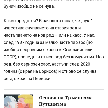
Вучич изобщо не се чува.
Какво предстои? В началото писах, че „пук!“
известява счупването на стария ред и
настъпването на нов ред – или на хаос. У нас,
след 1987 година за малко настъпи хаос (но
изобщо несравним с хаоса в Югославия или
СССР), последван от нов ред без комунизъм. Нов
ред, без сериозен хаос, настъпи след 2020
година (с края на Борисов) и отново се случва
сега, с края на Пеевски.
Основи на Тръмпизма-
Путинизма