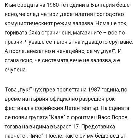
Към средата на 1980-те години в България беше
ясно, че след четири десетилетия господство
комунистическият режим залязва. Нямаше ток,
горивата бяха ограничени, магазините – все по-
празни. Чуваше се тътенът на идващото срутване.
А после, внезапно и ненадейно, се чу „пук!“. И
стана ясно, че системата вече не залязва, а е
счупена.
Това „пук!“ чух през пролетта на 1987 година, по
време на първия официално разрешен рок
фестивал в софийския Летен театър. На сцената
се появи групата "Кале" с фронтмен Васо Гюров,
тогава на видима възраст 17. Представиха
парчето „Чичо“. После, както си му беше редът,