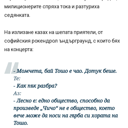
милиционерите спряха тока и разтуриха
седянката.
На излизане казах на шепата приятели, от
софийския рокендрол ъндърграунд, с които бях
на концерта:
- Момчета, бай Тошо е чао. Дотук беше.
Те:
- Как пък разбра?
Аз:
- Лесно е: едно общество, способно да
произведе „Чичо“ не е общество, което
вече може да носи на гърба си хората на
Тошо.