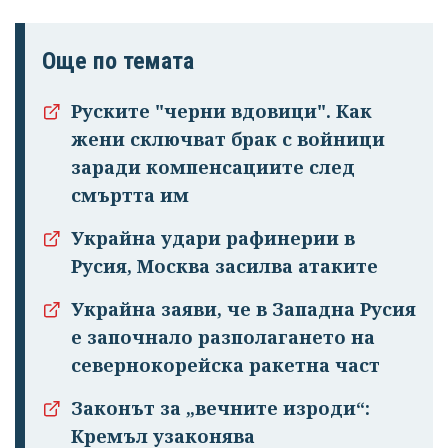
Още по темата
Руските "черни вдовици". Как
жени сключват брак с войници
заради компенсациите след
смъртта им
Украйна удари рафинерии в
Русия, Москва засилва атаките
Украйна заяви, че в Западна Русия
е започнало разполагането на
севернокорейска ракетна част
Законът за „вечните изроди“:
Кремъл узаконява