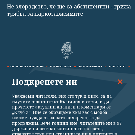
Не злорадство, че ще са абстинентни - грижа
трябва за наркозависимите
ВСИЧКИ НОВИНИ
ПОЛИТИКА
ИКОНОМИКА
СВЕТЪТ
Подкрепете ни
СПОРТ
КУЛТУРА
ТЕХНОЛОГИИ
КАЛЕЙДОСКОП
МНЕНИЯ
Уважаеми читатели, вие сте тук и днес, за да
научите новините от България и света, и да
прочетете актуални анализи и коментари от
„Клуб Z“. Ние се обръщаме към вас с молба –
имаме нужда от вашата подкрепа, за да
продължим. Вече години вие, читателите ни в 97
Общи условия
Политика за поверителност
държави на всички континенти по света,
отваряте всеки ден страницата ни в интернет в