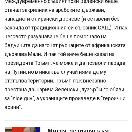
Междувременно същият този Зеленски беше
станал закрилник на арабските държави,
нападнати от ирански дронове (и оставени без
закрила от традиционния си съюзник САЩ). И пак
неговото разузнаване беше помогнало на
бедуините да изгонят руснаците от африканската
държава Мали. И пак той вече беше казал на
президента Тръмп, че може и да позволи парада
на Путин, но в никакъв случай няма да му
отстъпва територии. Тръмп пък внезапно
престана да нарича Зеленски „лузър“ и го обяви
за "nice guy", а украинците произведе в "героични
воини".
Мисля, че върви към