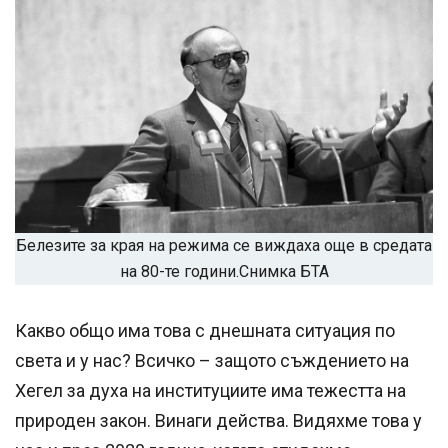
Белезите за края на режима се виждаха още в средата
на 80-те години.
Снимка БТА
Какво общо има това с днешната ситуация по
света и у нас? Всичко – защото съждението на
Хегел за духа на институциите има тежестта на
природен закон. Винаги действа. Видяхме това у