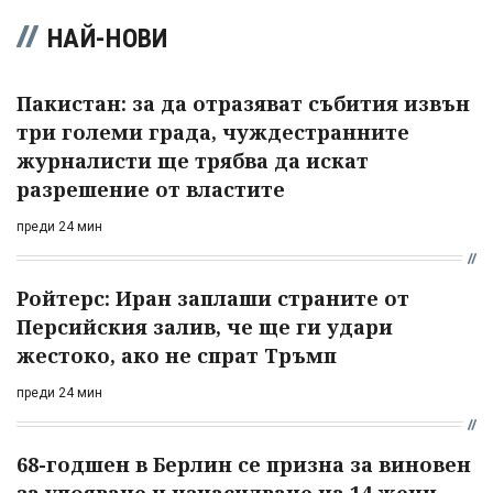
НАЙ-НОВИ
Пакистан: за да отразяват събития извън
три големи града, чуждестранните
журналисти ще трябва да искат
разрешение от властите
преди 24 мин
Ройтерс: Иран заплаши страните от
Персийския залив, че ще ги удари
жестоко, ако не спрат Тръмп
преди 24 мин
68-годшен в Берлин се призна за виновен
за упояване и изнасилване на 14 жени