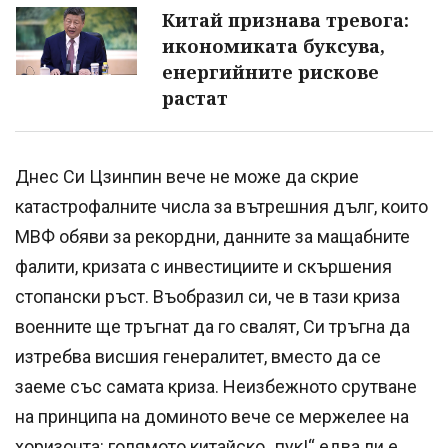
Китай признава тревога:
икономиката буксува,
енергийните рискове
растат
Днес Си Цзинпин вече не може да скрие
катастрофалните числа за вътрешния дълг, които
МВФ обяви за рекордни, данните за мащабните
фалити, кризата с инвестициите и скършения
стопански ръст. Въобразил си, че в тази криза
военните ще тръгнат да го свалят, Си тръгна да
изтребва висшия генералитет, вместо да се
заеме със самата криза. Неизбежното срутване
на принципа на доминото вече се мержелее на
хоризонта: голямото китайско „пук!“ едва ли е