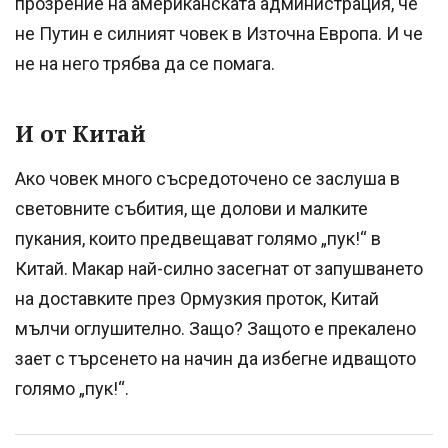
прозрение на американската администрация, че
не Путин е силният човек в Източна Европа. И че
не на него трябва да се помага.
И от Китай
Ако човек много съсредоточено се заслуша в
световните събития, ще долови и малките
пукания, които предвещават голямо „пук!“ в
Китай. Макар най-силно засегнат от запушването
на доставките през Ормузкия проток, Китай
мълчи оглушително. Защо? Защото е прекалено
зает с търсенето на начин да избегне идващото
голямо „пук!“.