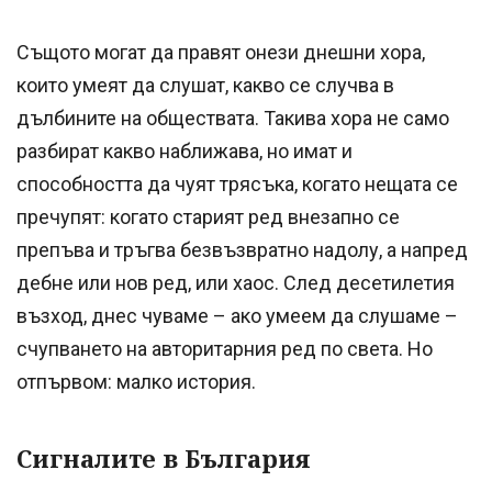
Същото могат да правят онези днешни хора,
които умеят да слушат, какво се случва в
дълбините на обществата. Такива хора не само
разбират какво наближава, но имат и
способността да чуят трясъка, когато нещата се
пречупят: когато старият ред внезапно се
препъва и тръгва безвъзвратно надолу, а напред
дебне или нов ред, или хаос. След десетилетия
възход, днес чуваме – ако умеем да слушаме –
счупването на авторитарния ред по света. Но
отпървом: малко история.
Сигналите в България