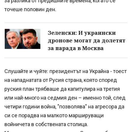
за разлика от предишните времена, когато се
точеше половин ден.
Зеленски: И украински
дронове могат да долетят
за парада в Москва
Слушайте и чуйте: президентът на Украйна - тоест
на нападнатата от Русия страна, която според
руския план трябваше да капитулира на третия
или най-много на седмия ден – именно той, след
четири години война, "позволява" на агресора да
си се порадва на малкото маршируващи
войничета в собствената столица.