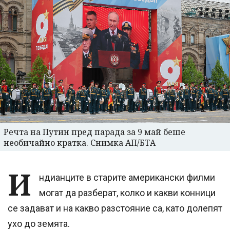
Речта на Путин пред парада за 9 май беше
необичайно кратка. Снимка АП/БТА
И
ндианците в старите американски филми
могат да разберат, колко и какви конници
се задават и на какво разстояние са, като долепят
ухо до земята.