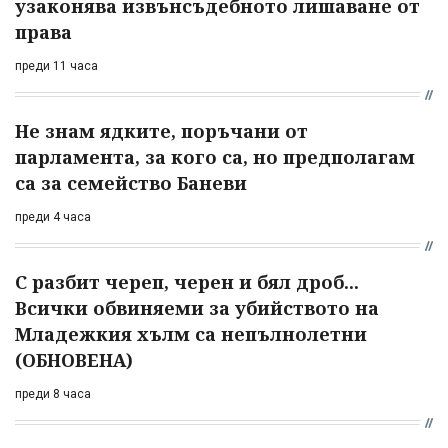
узаконява извънсъдебното лишаване от
права
преди 11 часа
Не знам ядките, поръчани от
парламента, за кого са, но предполагам
са за семейство Баневи
преди 4 часа
С разбит череп, черен и бял дроб...
Всички обвиняеми за убийството на
Младежкия хълм са непълнолетни
(ОБНОВЕНА)
преди 8 часа