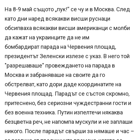
На 8-9 май същото „пук!“ се чу и в Москва. След
като дни наред всякакви висши руснаци
обсипваха всякакви висши американци с молби
да кажат на украинците да не им
бомбардират парада на Червения площад,
президентът Зеленски излезе с указ. В него той
"разрешаваше" провеждането на парада в
Москва и забраняваше на своите да го
обстрелват, като дори даде координатите на
Червения площад. Парадът се състоя скромно,
притеснено, без сериозни чуждестранни гости и
без военна техника. Путин изпелтечи някаква
безцветна реч, не напомпа мускули и не заплаши
никого. После парадът свърши за нямаше и час –