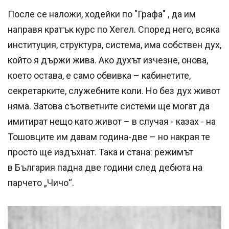
После се наложи, ходейки по "Графа" , да им
направя кратък курс по Хегел. Според него, всяка
институция, структура, система, има собствен дух,
който я държи жива. Ако духът изчезне, онова,
което остава, е само обвивка – кабинетите,
секретарките, служебните коли. Но без дух живот
няма. Затова съответните системи ще могат да
имитират нещо като живот – в случая - казах - на
Тошовците им давам година-две – но накрая те
просто ще издъхнат. Така и стана: режимът
в България падна две години след дебюта на
парчето „Чичо“.