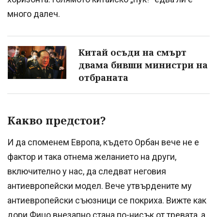
много далеч.
Китай осъди на смърт
двама бивши министри на
отбраната
Какво предстои?
И да споменем Европа, където Орбан вече не е
фактор и така отнема желанието на други,
включително у нас, да следват неговия
антиевропейски модел. Вече утвърдените му
антиевропейски съюзници се покриха. Вижте как
дори Фицо внезапно стана по-нисък от тревата, а