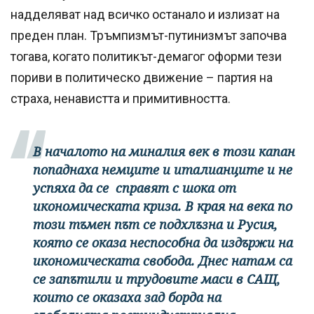
надделяват над всичко останало и излизат на
преден план. Тръмпизмът-путинизмът започва
тогава, когато политикът-демагог оформи тези
пориви в политическо движение – партия на
страха, ненавистта и примитивността.
В началото на миналия век в този капан
попаднаха немците и италианците и не
успяха да се справят с шока от
икономическата криза. В края на века по
този тъмен път се подхлъзна и Русия,
която се оказа неспособна да издържи на
икономическата свобода. Днес натам са
се запътили и трудовите маси в САЩ,
които се оказаха зад борда на