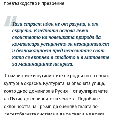
превъзходство и презрение.
Тази страст идва не от разума, а от
сърцето. В нейната основа лежи
свойството на човешката природа да
компенсира усещането за незащитеност
и безпомощност пред непознатия свят
като се вкопчва в стадото и в митовете
за машинациите на врага.
Тръмпистите и путинистите се родеят и по своята
културна окраска. Културата на опасната улица,
която днес доминира в Русия – от вулгаризмите
на Путин до сериалите за ченгета. Подобна е
склонността на Тръмп да оценява телата по
десетобалната система и да се хвали, че всяка