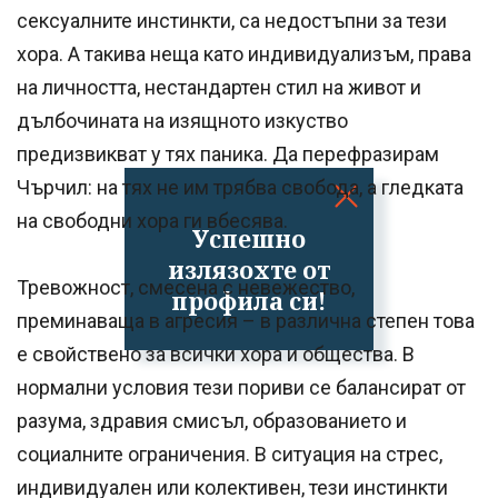
сексуалните инстинкти, са недостъпни за тези
хора. А такива неща като индивидуализъм, права
на личността, нестандартен стил на живот и
дълбочината на изящното изкуство
предизвикват у тях паника. Да перефразирам
Чърчил: на тях не им трябва свобода, а гледката
на свободни хора ги вбесява.
Успешно
излязохте от
Тревожност, смесена с невежество,
профила си!
преминаваща в агресия – в различна степен това
е свойствено за всички хора и общества. В
нормални условия тези пориви се балансират от
разума, здравия смисъл, образованието и
социалните ограничения. В ситуация на стрес,
индивидуален или колективен, тези инстинкти