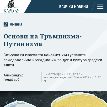
ВСИЧКИ НОВИНИ
МНЕНИЯ
Основи на Тръмпизма-
Путинизма
Свързва ги класовата ненавист към успелите,
самодоволните и чуждите им по дух и култура градски
елити
12 октомври 2016 г., 12:47 ч.
Александър
последна редакция 15 юли 2022 г., 11:27
Голдфарб
ч.