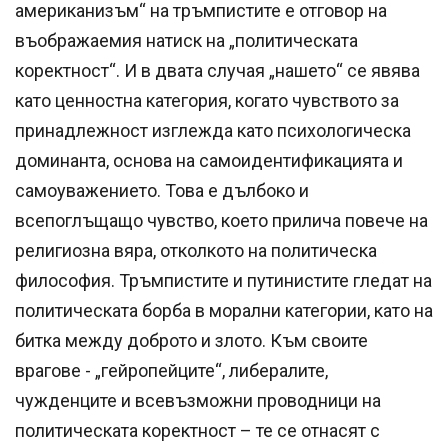
американизъм“ на тръмпистите е отговор на
въображаемия натиск на „политическата
коректност“. И в двата случая „нашето“ се явява
като ценностна категория, когато чувството за
принадлежност изглежда като психологическа
доминанта, основа на самоидентификацията и
самоуважението. Това е дълбоко и
всепоглъщащо чувство, което прилича повече на
религиозна вяра, отколкото на политическа
философия. Тръмпистите и путинистите гледат на
политическата борба в морални категории, като на
битка между доброто и злото. Към своите
врагове - „гейропейците“, либералите,
чужденците и всевъзможни проводници на
политическата коректност – те се отнасят с