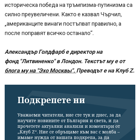
историческа победа на тръмпизма-путинизма са
силно преувеличени. Както е казвал Чърчил,
„американците винаги постъпват правилно, а
после поправят всичко останало“.
Александър Голдфарб е директор на
фонд "Литвиненко" в Лондон. Текстът му е от
блога му на "Эхо Москвы".
Преводът е на Клуб Z.
Подкрепете ни
Уважаеми читатели, вие сте тук и днес, за да
научите новините от България и света, и да
прочетете актуални анализи и коментари от
„Клуб Z“. Ние се обръщаме към вас с молба –
имаме нужда от вашата подкрепа, за да