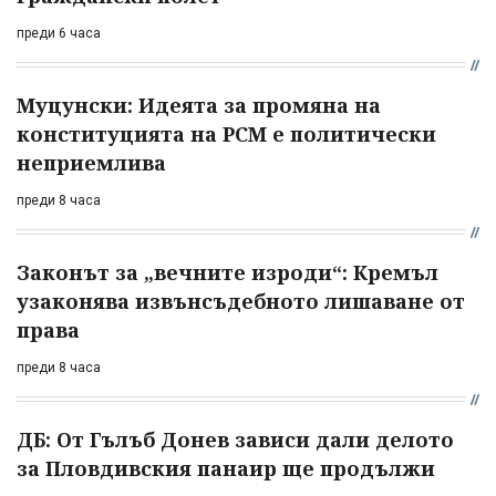
преди 6 часа
Муцунски: Идеята за промяна на
конституцията на РСМ е политически
неприемлива
преди 8 часа
Законът за „вечните изроди“: Кремъл
узаконява извънсъдебното лишаване от
права
преди 8 часа
ДБ: От Гълъб Донев зависи дали делото
за Пловдивския панаир ще продължи