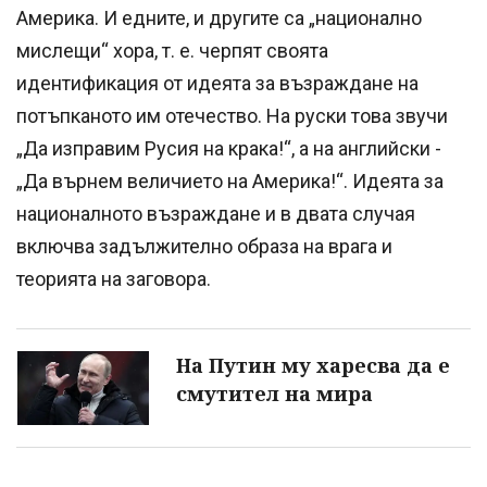
Америка. И едните, и другите са „национално
мислещи“ хора, т. е. черпят своята
идентификация от идеята за възраждане на
потъпканото им отечество. На руски това звучи
„Да изправим Русия на крака!“, а на английски -
„Да върнем величието на Америка!“. Идеята за
националното възраждане и в двата случая
включва задължително образа на врага и
теорията на заговора.
На Путин му харесва да е
смутител на мира