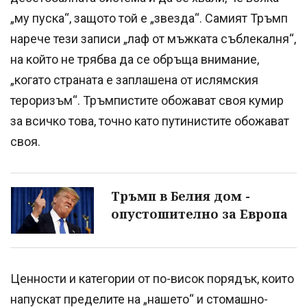
„му пуска“, защото той е „звезда“. Самият Тръмп
нарече тези записи „лаф от мъжката съблекалня“,
на който не трябва да се обръща внимание,
„когато страната е заплашена от ислямския
тероризъм“. Тръмпистите обожават своя кумир
за всичко това, точно като путинистите обожават
своя.
Тръмп в Белия дом -
опустошително за Европа
Ценности и категории от по-висок порядък, които
напускат пределите на „нашето“ и стомашно-