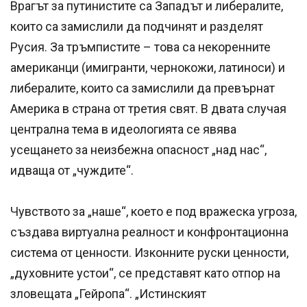
Врагът за путинистите са Западът и либералите,
които са замислили да подчинят и разделят
Русия. За тръмпистите – това са некоренните
американци (имигранти, чернокожи, латиноси) и
либералите, които са замислили да превърнат
Америка в страна от третия свят. В двата случая
централна тема в идеологията се явява
усещането за неизбежна опасност „над нас“,
идваща от „чуждите“.
Чувството за „наше“, което е под вражеска угроза,
създава виртуална реалност и конфронтационна
система от ценности. Изконните руски ценности,
„духовните устои“, се представят като отпор на
зловещата „Гейропа“. „Истинският