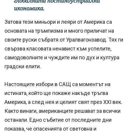
глобалната постиндустриална
икономика.
Затова тези миньори и леяри от Америка са
основата на тръмпизма и много приличат на
своите руски събратя от Уралвагонзавод. Тях ги
свързва класовата ненавист към успелите,
самодоволните и чуждите им по дух и култура
градски елити.
Настоящите избори в САЩ са моментът на
истината, който ще покаже накъде тръгва
Америка, а след нея и целият свят през XXI век.
Както винаги, американците решават за всички
останали. Едно събитие от последните дни
показва, че опасенията от световна и