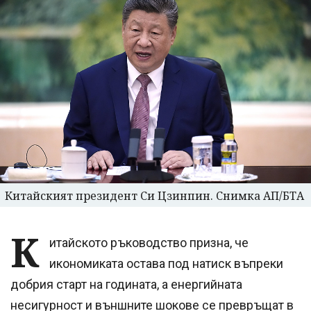
Китайският президент Си Цзинпин. Снимка АП/БТА
К
итайското ръководство призна, че
икономиката остава под натиск въпреки
добрия старт на годината, а енергийната
несигурност и външните шокове се превръщат в