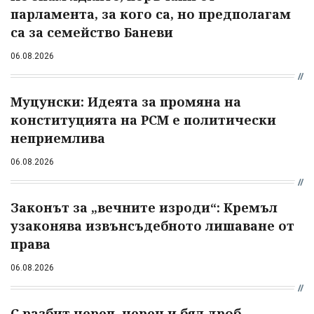
парламента, за кого са, но предполагам
са за семейство Баневи
06.08.2026
Муцунски: Идеята за промяна на
конституцията на РСМ е политически
неприемлива
06.08.2026
Законът за „вечните изроди“: Кремъл
узаконява извънсъдебното лишаване от
права
06.08.2026
С разбит череп, черен и бял дроб...