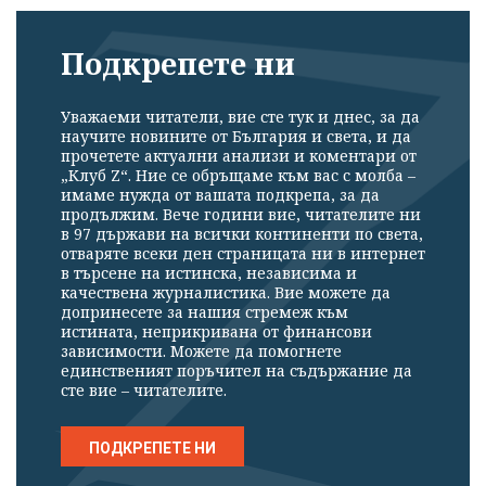
Подкрепете ни
Уважаеми читатели, вие сте тук и днес, за да
научите новините от България и света, и да
прочетете актуални анализи и коментари от
„Клуб Z“. Ние се обръщаме към вас с молба –
имаме нужда от вашата подкрепа, за да
продължим. Вече години вие, читателите ни
в 97 държави на всички континенти по света,
отваряте всеки ден страницата ни в интернет
в търсене на истинска, независима и
качествена журналистика. Вие можете да
допринесете за нашия стремеж към
истината, неприкривана от финансови
зависимости. Можете да помогнете
единственият поръчител на съдържание да
сте вие – читателите.
ПОДКРЕПЕТЕ НИ