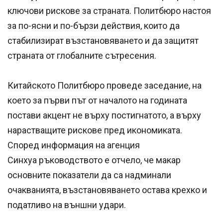
ключови рискове за страната. Политбюро настоя
за по-ясни и по-бързи действия, които да
стабилизират възстановяването и да защитят
страната от глобалните сътресения.
Китайското Политбюро проведе заседание, на
което за първи път от началото на годината
постави акцент не върху постигнатото, а върху
нарастващите рискове пред икономиката.
Според информация на агенция
Синхуа ръководството е отчело, че макар
основните показатели да са надминали
очакванията, възстановяването остава крехко и
податливо на външни удари.