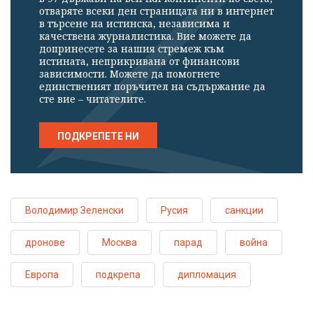
отваряте всеки ден страницата ни в интернет
в търсене на истинска, независима и
качествена журналистика. Вие можете да
допринесете за нашия стремеж към
истината, неприкривана от финансови
зависимости. Можете да помогнете
единственият поръчител на съдържание да
сте вие – читателите.
ПОДКРЕПЕТЕ НИ
Володимир Зеленски
Русия
санкции
дронове
Москва
парад
война
Европа
подкрепа
дипломация