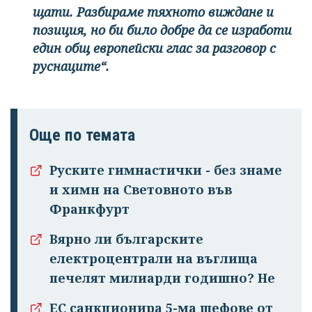
щати. Разбираме тяхното виждане и
позиция, но би било добре да се изработи
един общ европейски глас за разговор с
руснаците“.
Още по темата
Руските гимнастички - без знаме
и химн на Световното във
Франкфурт
Вярно ли българските
електроцентрали на въглища
печелят милиарди годишно? Не
ЕС санкционира 5-ма шефове от