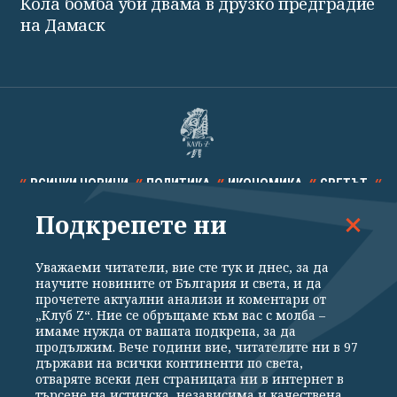
Кола бомба уби двама в друзко предградие
на Дамаск
ВСИЧКИ НОВИНИ
ПОЛИТИКА
ИКОНОМИКА
СВЕТЪТ
Подкрепете ни
СПОРТ
КУЛТУРА
ТЕХНОЛОГИИ
КАЛЕЙДОСКОП
МНЕНИЯ
Уважаеми читатели, вие сте тук и днес, за да
научите новините от България и света, и да
прочетете актуални анализи и коментари от
„Клуб Z“. Ние се обръщаме към вас с молба –
имаме нужда от вашата подкрепа, за да
продължим. Вече години вие, читателите ни в 97
Общи условия
Политика за поверителност
държави на всички континенти по света,
отваряте всеки ден страницата ни в интернет в
Реклама
Партньори
Контакти
За Клуб Z
търсене на истинска, независима и качествена