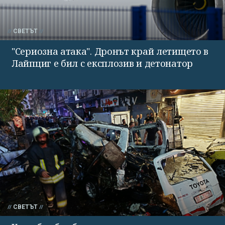
СВЕТЪТ
"Сериозна атака". Дронът край летището в
Лайпциг е бил с експлозив и детонатор
СВЕТЪТ