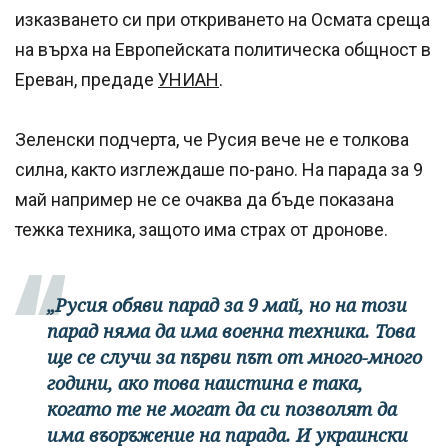
изказването си при откриването на Осмата среща
на върха на Европейската политическа общност в
Ереван, предаде
УНИАН
.
Зеленски подчерта, че Русия вече не е толкова
силна, както изглеждаше по-рано. На парада за 9
май например не се очаква да бъде показана
тежка техника, защото има страх от дронове.
„Русия обяви парад за 9 май, но на този
парад няма да има военна техника. Това
ще се случи за първи път от много-много
години, ако това наистина е така,
когато те не могат да си позволят да
има въоръжение на парада. И украински