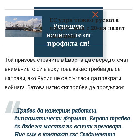
ЕС удря тежко руската
Успешно
енергетика с 20-ия пакет
излязохте от
санкции
профила си!
Той призова страните в Европа да съсредоточат
вниманието си върху това какво трябва да се
направи, ако Русия не се съгласи да прекрати
войната. Затова натискът трябва да продължи:
„Трябва да намерим работещ
дипломатически формат. Европа трябва
да бъде на масата на всички преговори.
Ние сме в контакт със Съединените