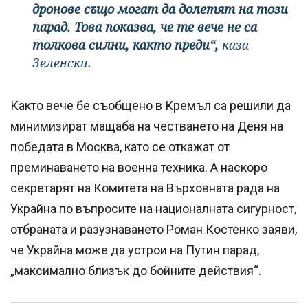
дронове също могат да долетят на този
парад. Това показва, че те вече не са
толкова силни, както преди“,
каза
Зеленски.
Както вече бе съобщено в Кремъл са решили да
минимизират мащаба на честването на Деня на
победата в Москва, като се откажат от
преминаването на военна техника. А наскоро
секретарят на Комитета на Върховната рада на
Украйна по въпросите на националната сигурност,
отбраната и разузнаването Роман Костенко заяви,
че Украйна може да устрои на Путин парад,
„максимално близък до бойните действия“.