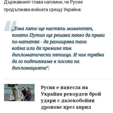
Държавният глава напомни, че Русия
продължава войната срещу Украйна:
„Това лято ще настъпи моментът,
когато Путин ще решава какво да прави
по-нататък - да разширява тази
война или да премине към
дипломатически пътища. И ние трябва
да го подтикваме в посока на
дипломацията“.
Русия е нанесла на
Украйна рекорден брой
удари с далекобойни
дронове през април