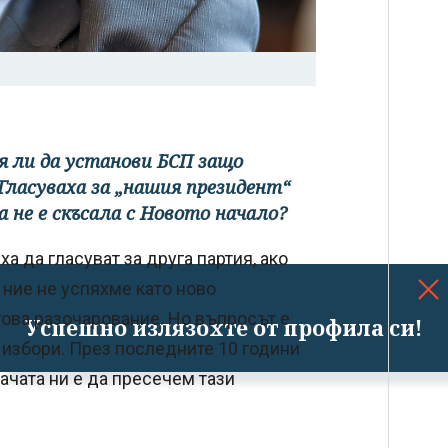
пя ли да установи БСП защо
Гласуваха за „нашия президент“
а не е скъсала с Новото начало?
а да гласуват за друга партия, ако
 ние не успяхме като ново
ова разочарование. Но въпросът е
Успешно излязохте от профила си!
и избори. През последните 10 години
дачата ни е да пресечем тази