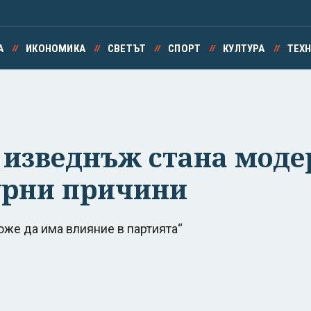
А
ИКОНОМИКА
СВЕТЪТ
СПОРТ
КУЛТУРА
ТЕХ
 изведнъж стана моде
урни причини
оже да има влияние в партията“