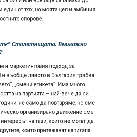
о са били или все още са близки до
 един от тях, но моята цел и амбиция
остните спорове.
рате“ Столетницата. Възможно
?
м и маркетинговия подход за
 и въобще лявото в България трябва
ето“, „смени етикета“. Има много
остта на партията – най-вече да си
одини, не само да повтаряме, че сме
стическо организирано движение сме
интересът на тези, които не могат да
другите, които притежават капитала.