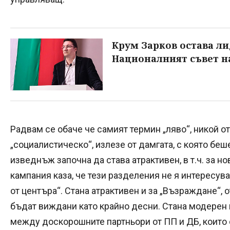
Крум Зарков остава ли
Националният съвет н
Радвам се обаче че самият термин „ляво“, никой от
„социалистическо“, излезе от дамгата, с която бе
изведнъж започна да става атрактивен, в т.ч. за н
кампания каза, че тези разделения не я интересува
от центъра“. Стана атрактивен и за „Възраждане“,
бъдат виждани като крайно десни. Стана модерен 
между доскорошните партньори от ПП и ДБ, които 