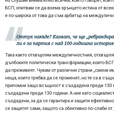
Аз слушам внимателно всички, които говорят, коит
БСП, опитвам се да взема зрънцето истина от всеки
е по-широка от това да съм арбитър на междуличн
Оттук накъде? Казват, че ще „ребранди
ли е за партия с над 100-годишна история
Така както отхвърлям междуличностния, отхвърля
дълбоките политически трансформации, които БСП
да преживеят. Чувам от различни страни „смени им
неща, които трябва да се променят, но те са в същн
припомни защо всъщност е създадена преди 130 г
създадени преди 130 години. А ние като социали
създадени, за да се гарантира и защити ефективно 
се защитят сами, защото са обективно по-слаби от 