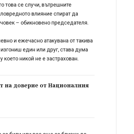
то това се случи, вътрешните
зловредното влияние спират да
 човек – обикновено председателя.
евно и ежечасно атакувана от такива
изгониш един или друг, става дума
 което никой не е застрахован.
от на доверие от Националния