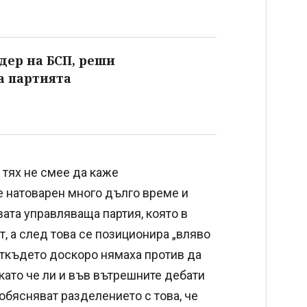
дер на БСП, реши
а партията
 тях не смее да каже
ше натоварен много дълго време и
овата управляваща партия, която в
т, а след това се позиционира „вляво
 откъдето доскоро нямаха против да
като че ли и във вътрешните дебати
обясняват разделението с това, че