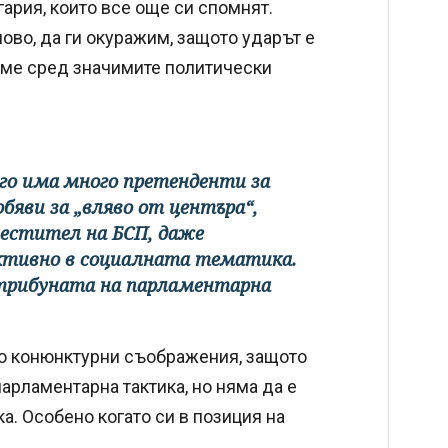
гария, които все още си спомнят.
ово, да ги окуражим, защото ударът е
 сме сред значимите политически
его има много претенденти за
обяви за „вляво от центъра“,
местител на БСП, даже
ктивно в социалната тематика.
 трибуната на парламентарна
по конюнктурни съображения, защото
парламентарна тактика, но няма да е
а. Особено когато си в позиция на