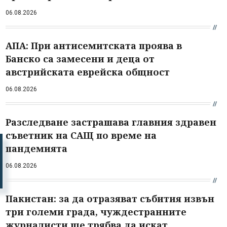
06.08.2026
АПА: При антисемитската проява в
Банско са замесени и деца от
австрийската еврейска общност
06.08.2026
Разследване застрашава главния здравен
съветник на САЩ по време на
пандемията
06.08.2026
Пакистан: за да отразяват събития извън
три големи града, чуждестранните
журналисти ще трябва да искат