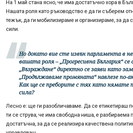
На 1 май стана ясно, че има достатъчно хора в Бъл
Нашата роля като ръководство е да ги съберем отн
тежък, да ги мобилизираме и организираме, за да
сили.
Но докато вие сте извън парламента в н
вашата роля – „Прогресивна България“ се 
„Възраждане“ директно се заяви като за
„Продължаваме промяната“ навлезе по-а
Как ще се преборите с тях като нямате
сила?
Лесно е: ще ги разобличаваме. Да се етикетираш 
ти се струва, че има свободна ниша, е разбираема 
достатъчна, за да се реализира качествена политик
управляващ.