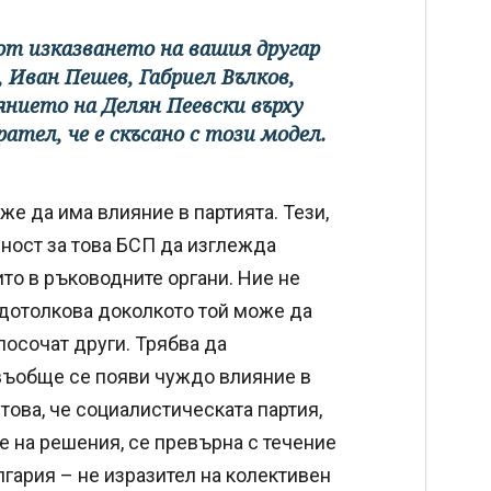
от изказването на вашия другар
, Иван Пешев, Габриел Вълков,
янието на Делян Пеевски върху
рател, че е скъсано с този модел.
е да има влияние в партията. Тези,
рност за това БСП да изглежда
то в ръководните органи. Ние не
дотолкова доколкото той може да
посочат други. Трябва да
въобще се появи чуждо влияние в
това, че социалистическата партия,
е на решения, се превърна с течение
лгария – не изразител на колективен