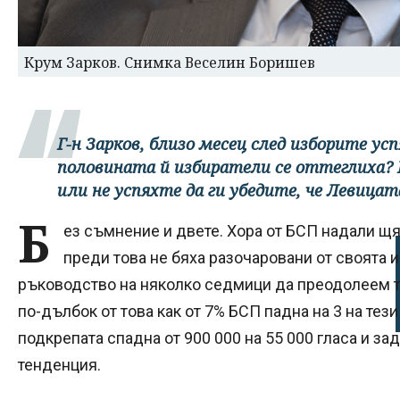
Крум Зарков. Снимка Веселин Боришев
Г-н Зарков, близо месец след изборите ус
половината й избиратели се оттеглиха? 
или не успяхте да ги убедите, че Левицат
Б
ез съмнение и двете. Хора от БСП надали щях
преди това не бяха разочаровани от своята и
ръководство на няколко седмици да преодолеем т
по-дълбок от това как от 7% БСП падна на 3 на тез
подкрепата спадна от 900 000 на 55 000 гласа и за
тенденция.