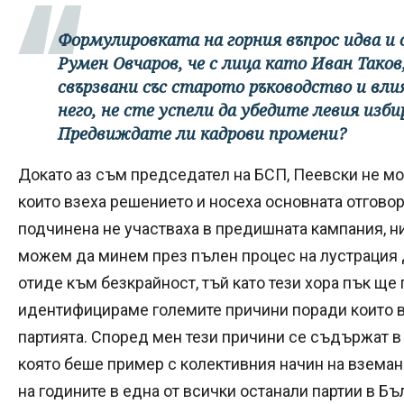
Формулировката на горния въпрос идва и 
Румен Овчаров, че с лица като Иван Таков
свързвани със старото ръководство и вли
него, не сте успели да убедите левия изби
Предвиждате ли кадрови промени?
Докато аз съм председател на БСП, Пеевски не мож
които взеха решението и носеха основната отгово
подчинена не участваха в предишната кампания, ни
можем да минем през пълен процес на лустрация 
отиде към безкрайност, тъй като тези хора пък ще 
идентифицираме големите причини поради които 
партията. Според мен тези причини се съдържат в 
която беше пример с колективния начин на вземан
на годините в една от всички останали партии в Бъ