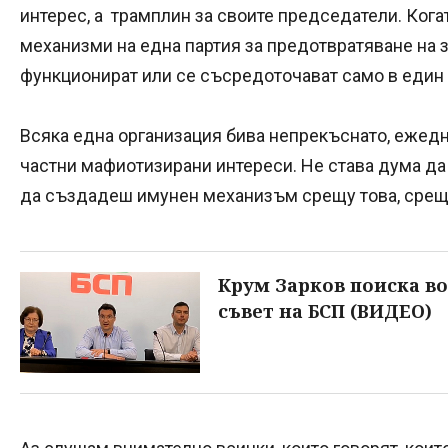
интерес, а трамплин за своите председатели. Кога
механизми на една партия за предотвратяване на 
функционират или се съсредоточават само в един
Всяка една организация бива непрекъснато, ежедн
частни мафиотизирани интереси. Не става дума да 
да създадеш имунен механизъм срещу това, срещу
Крум Зарков поиска в
съвет на БСП (ВИДЕО)