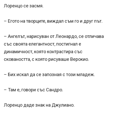
Лоренцо се засмя.
– Егото на творците, виждал съм го и друг път.
– Ангелът, нарисуван от Леонардо, се отличава
със своята елегантност, постигнал е
динамичност, която контрастира със
сковаността, с която рисуваше Верокио.
– Бих искал да се запозная с този младеж.
– Там е, говори със Сандро.
Лоренцо даде знак на Джулиано.