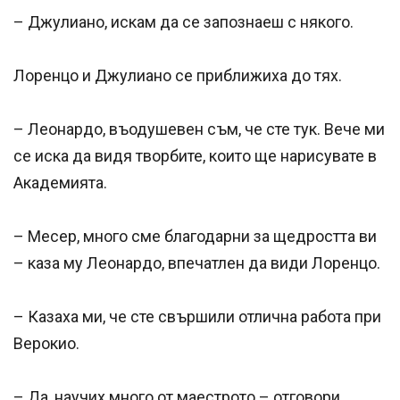
– Джулиано, искам да се запознаеш с някого.
Лоренцо и Джулиано се приближиха до тях.
– Леонардо, въодушевен съм, че сте тук. Вече ми
се иска да видя творбите, които ще нарисувате в
Академията.
– Месер, много сме благодарни за щедростта ви
– каза му Леонардо, впечатлен да види Лоренцо.
– Казаха ми, че сте свършили отлична работа при
Верокио.
– Да, научих много от маестрото – отговори