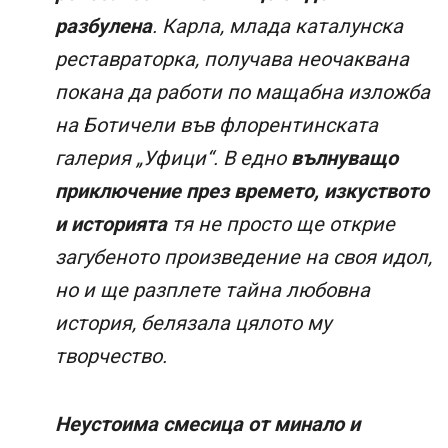
разбулена
. Карла, млада каталунска
реставраторка, получава неочаквана
покана да работи по мащабна изложба
на Ботичели във флорентинската
галерия „Уфици“. В едно
вълнуващо
приключение през времето, изкуството
и историята
тя не просто ще открие
загубеното произведение на своя идол,
но и ще разплете тайна любовна
история, белязала цялото му
творчество.
Неустоима смесица от минало и