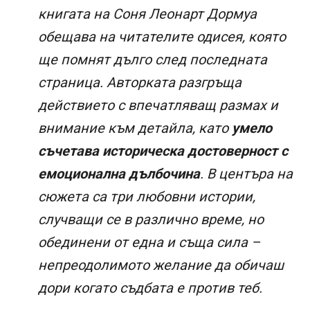
книгата на Соня Леонарт Дормуа
обещава на читателите одисея, която
ще помнят дълго след последната
страница. Авторката разгръща
действието с впечатляващ размах и
внимание към детайла, като
умело
съчетава историческа достоверност с
емоционална дълбочина
. В центъра на
сюжета са три любовни истории,
случващи се в различно време, но
обединени от една и съща сила –
непреодолимото желание да обичаш
дори когато съдбата е против теб.