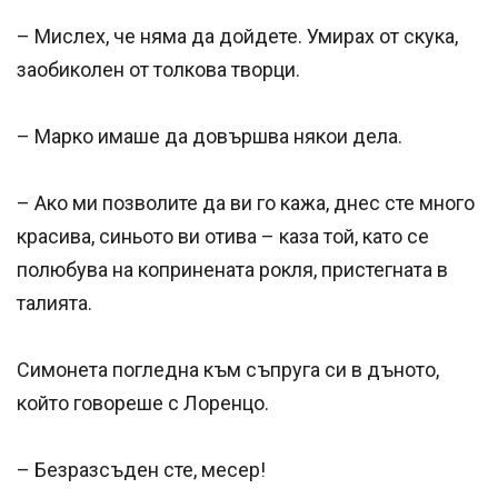
– Мислех, че няма да дойдете. Умирах от скука,
заобиколен от толкова творци.
– Марко имаше да довършва някои дела.
– Ако ми позволите да ви го кажа, днес сте много
красива, синьото ви отива – каза той, като се
полюбува на копринената рокля, пристегната в
талията.
Симонета погледна към съпруга си в дъното,
който говореше с Лоренцо.
– Безразсъден сте, месер!