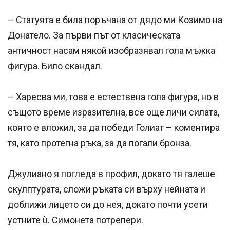
– Статуята е била поръчана от дядо ми Козимо на
Донатело. За първи път от класическата
античност насам някой изобразявал гола мъжка
фигура. Било скандал.
– Харесва ми, това е естествена гола фигура, но в
същото време изразителна, все още личи силата,
която е вложил, за да победи Голиат – коментира
тя, като протегна ръка, за да погали бронза.
Джулиано я погледа в профил, докато тя галеше
скулптурата, сложи ръката си върху нейната и
доближи лицето си до нея, докато почти усети
устните ù. Симонета потрепери.