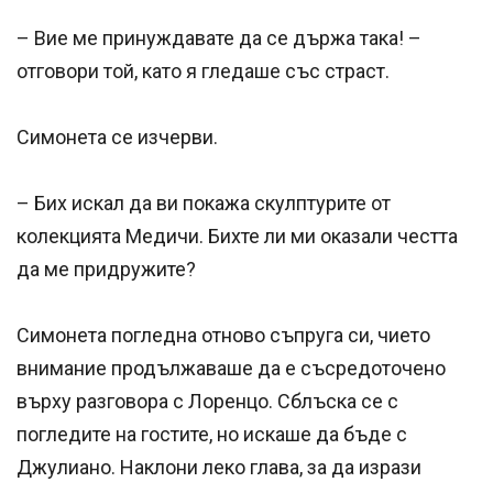
– Вие ме принуждавате да се държа така! –
отговори той, като я гледаше със страст.
Симонета се изчерви.
– Бих искал да ви покажа скулптурите от
колекцията Медичи. Бихте ли ми оказали честта
да ме придружите?
Симонета погледна отново съпруга си, чието
внимание продължаваше да е съсредоточено
върху разговора с Лоренцо. Сблъска се с
погледите на гостите, но искаше да бъде с
Джулиано. Наклони леко глава, за да изрази