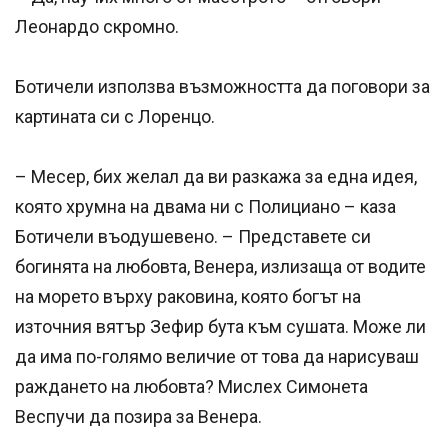
Леонардо скромно.
Ботичели използва възможността да поговори за
картината си с Лоренцо.
– Месер, бих желал да ви разкажа за една идея,
която хрумна на двама ни с Полициано – каза
Ботичели въодушевено. – Представете си
богинята на любовта, Венера, излизаща от водите
на морето върху раковина, която богът на
източния вятър Зефир бута към сушата. Може ли
да има по-голямо величие от това да нарисуваш
раждането на любовта? Мислех Симонета
Веспучи да позира за Венера.