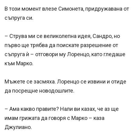
В този момент влезе Симонета, придружавана от
съпруга си.
– Струва ми се великолепна идея, Сандро, но
първо ще трябва да поискате разрешение от
съпруга ѝ – отговори му Лоренцо, като гледаше
към Марко.
Мъжете се засмяха. Лоренцо се извини и отиде
да посрещне новодошлите.
– Ама какво правите? Нали ви казах, че аз ще
имам грижата да говоря с Марко – каза
Джулиано.