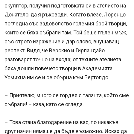
скулптор, получил подготовката си в ателието на
Донатело, да я ръководи. Когато влезе, Лоренцо
погледна със задоволство големия брой творци,
които се бяха събрали там. Той беше пълен мъж,
със строго изражение и дар слово, внушаващ
респект. Видя, че Верокио и Гирландайо
разговарят точно на входа; от техните ателиета
бяха дошли повечето творци в Академията.
Усмихна им се и се обърна към Бертолдо.
– Приятелю, много се гордея с таланта, който сме
събрали! – каза, като се огледа.
– Това стана благодарение на вас, по никакъв
друг начин нямаше да бъде възможно. Исках да