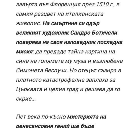
завърта във Флоренция през 1510 г., в
самия разцвет на италианската
живопис.
На смъртния си одър
великият художник Сандро Ботичели
поверява на своя изповедник последна
мисия
: да предаде тайна картина на
сина на голямата му муза и възлюбена
Симонета Веспучи. Но отецът съзира в
платното катастрофална заплаха за
Църквата и целия град и решава да го
скрие...
Пет века по-късно
мистерията на
ренесансовия гений ще бъде