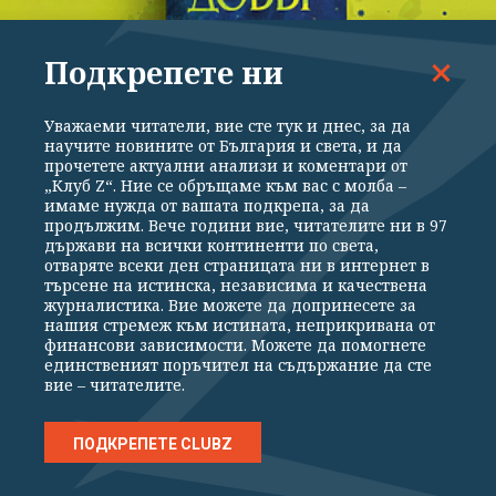
Подкрепете ни
Уважаеми читатели, вие сте тук и днес, за да
ЛИТЕРАТУРА
научите новините от България и света, и да
прочетете актуални анализи и коментари от
"– Винаги ли си толкова директна? – попита.
„Клуб Z“. Ние се обръщаме към вас с молба –
– Не – излъгах аз."
имаме нужда от вашата подкрепа, за да
продължим. Вече години вие, читателите ни в 97
държави на всички континенти по света,
отваряте всеки ден страницата ни в интернет в
търсене на истинска, независима и качествена
журналистика. Вие можете да допринесете за
нашия стремеж към истината, неприкривана от
финансови зависимости. Можете да помогнете
единственият поръчител на съдържание да сте
вие – читателите.
ПОДКРЕПЕТЕ CLUBZ