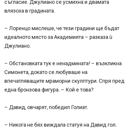
съгласие. Джулиано се усмихна и двамата
влязоха в градината.
– Лоренцо мислеше, че тези градини ще бъдат
идеалното място за Академията – разказа ù
Джулиано.
– Обстановката тук е ненадмината! – възкликна
Симонета, докато се любуваше на
впечатляващите мраморни скулптури. Спря пред
една бронзова фигура. – Кой е това?
– Давид, овчарят, победил Голиат.
– Никога не бях виждала статуя на Давид гол.