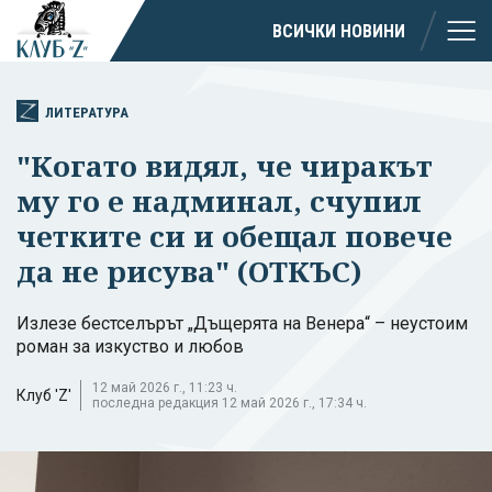
ВСИЧКИ НОВИНИ
ЛИТЕРАТУРА
"Когато видял, че чиракът
му го е надминал, счупил
четките си и обещал повече
да не рисува" (ОТКЪС)
Излезе бестселърът „Дъщерята на Венера“ – неустоим
роман за изкуство и любов
12 май 2026 г., 11:23 ч.
Клуб 'Z'
последна редакция 12 май 2026 г., 17:34 ч.