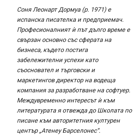
Соня Леонарт Дормуа (р. 1971) е
испанска писателка и предприемач.
Професионалният ѝ път дълго време е
свързан основно със сферата на
бизнеса, където постига
забележителни успехи като
съосновател и търговски и
маркетингов директор на водеща
компания за разработване на софтуер.
Междувременно интересът ѝ към
литературата я отвежда до Школата по
писане към авторитетния културен
център „Атенеу Барселонес“.