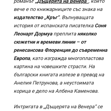
романът
„Дъщерята на Венера“
, който
вече е по книжарниците със знака на
издателство „Кръг“
. Вълнуващата
история от испанската писателка
Соня
Леонарт Дормуа
преплита
няколко
сюжетни и времеви линии – от
ренесансова Флоренция до съвременна
Европа
, като изгражда многопластова
картина на човешките страсти. На
български книгата излезе в превод на
Анелия Петрунова, а неустоимата
корица е дело на Албена Каменова.
Интригата в „Дъщерята на Венера“ се