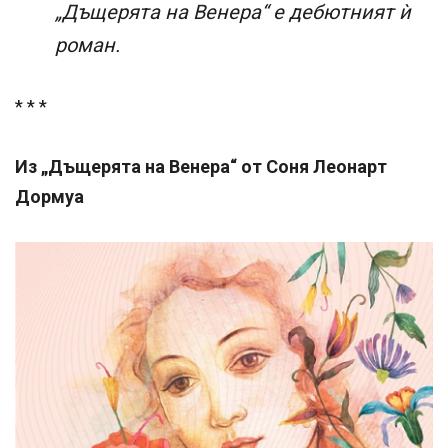
„Дъщерята на Венера“ е дебютният ѝ
роман.
* * *
Из „Дъщерята на Венера“ от Соня Леонарт
Дормуа