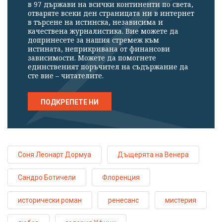
в 97 държави на всички континенти по света,
отваряте всеки ден страницата ни в интернет
в търсене на истинска, независима и
качествена журналистика. Вие можете да
допринесете за нашия стремеж към
истината, неприкривана от финансови
зависимости. Можете да помогнете
единственият поръчител на съдържание да
сте вие – читателите.
ПОДКРЕПЕТЕ НИ
Соня Леонарт Дормуа
Дъщерята на Венера
Сандро Ботичели
Флоренция
исторически роман
ренесанс
мистерия