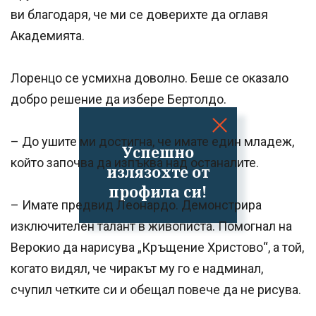
ви благодаря, че ми се доверихте да оглавя
Академията.
Лоренцо се усмихна доволно. Беше се оказало
добро решение да избере Бертолдо.
– До ушите ми достигна, че имате един младеж,
Успешно
който започва да изпъква над останалите.
излязохте от
профила си!
– Имате предвид Леонардо. Демонстрира
изключителен талант в живописта. Помогнал на
Верокио да нарисува „Кръщение Христово“, а той,
когато видял, че чиракът му го е надминал,
счупил четките си и обещал повече да не рисува.