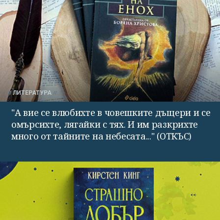
ЛИТЕРАТУРА
"А вие се влюбихте в чо­вешките дъщери и се
омърсихте, лягайки с тях. И им раз­крихте
много от тайните на небесата..." (ОТКЪС)