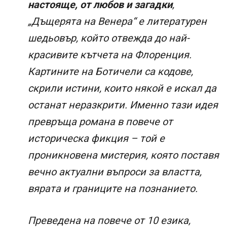
настояще, от любов и загадки
,
„Дъщерята на Венера“ е литературен
шедьовър, който отвежда до най-
красивите кътчета на Флоренция.
Картините на Ботичели са кодове,
скрили истини, които някой е искал да
останат неразкрити. Именно тази идея
превръща романа в повече от
историческа фикция – той е
проникновена мистерия, която поставя
вечно актуални въпроси за властта,
вярата и границите на познанието.
Преведена на повече от 10 езика,