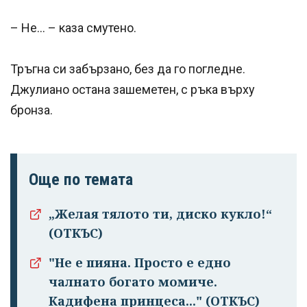
– Не... – каза смутено.
Тръгна си забързано, без да го погледне.
Джулиано остана зашеметен, с ръка върху
бронза.
Още по темата
„Желая тялото ти, диско кукло!“
(ОТКЪС)
"Не е пияна. Просто е едно
чалнато бога­то момиче.
Кадифена принцеса..." (ОТКЪС)