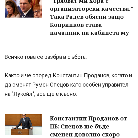
"Трябват ми хора с
организаторски качества."
Така Радев обясни защо
Копринков става
началник на кабинета му
Всичко това се разбра в събота.
Както и че според Константин Проданов, когато и
да сменят Румен Спецов като особен управител
на "Лукойл", все ще е късно.
Константин Проданов от
ПБ: Спецов ще бъде
сменен доволно скоро