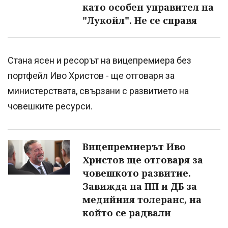
като особен управител на
"Лукойл". Не се справя
Стана ясен и ресорът на вицепремиера без
портфейл Иво Христов - ще отговаря за
министерствата, свързани с развитието на
човешките ресурси.
Вицепремиерът Иво
Христов ще отговаря за
човешкото развитие.
Завижда на ПП и ДБ за
медийния толеранс, на
който се радвали