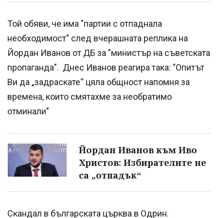
Той обяви, че има "партии с отпаднала
необходимост" след вчерашната реплика на
Йордан Иванов от ДБ за "министър на съветската
пропаганда". Днес Иванов реагира така: "Опитът
Ви да „задраскате“ цяла общност напомня за
времена, които смятахме за необратимо
отминали"
Йордан Иванов към Иво
Христов: Избирателите не
са „отпадък“
Скандал в българската църква в Одрин.