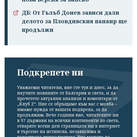
ДБ: От Гълъб Донев зависи дали
делото за Пловдивския панаир ще
продължи
Подкрепете ни
Уважаеми читатели, вие сте тук и днес, за да
научите новините от България и света, и да
прочетете актуални анализи и коментари от
„Клуб Z“. Ние се обръщаме към вас с молба –
имаме нужда от вашата подкрепа, за да
продължим. Вече години вие, читателите ни
в 97 държави на всички континенти по света,
отваряте всеки ден страницата ни в интернет
в търсене на истинска, независима и
качествена журналистика. Вие можете да