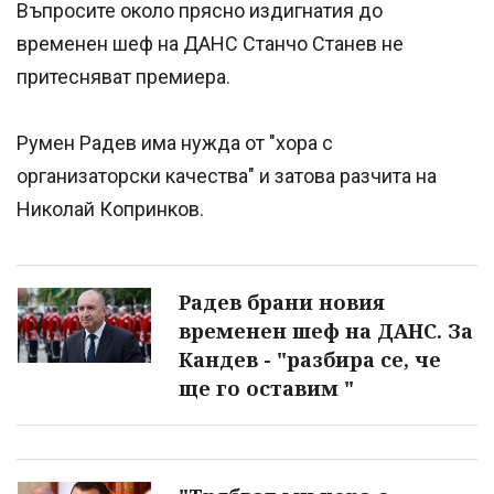
Въпросите около прясно издигнатия до
временен шеф на ДАНС Станчо Станев не
притесняват премиера.
Румен Радев има нужда от "хора с
организаторски качества" и затова разчита на
Николай Копринков.
Радев брани новия
временен шеф на ДАНС. За
Кандев - "разбира се, че
ще го оставим "