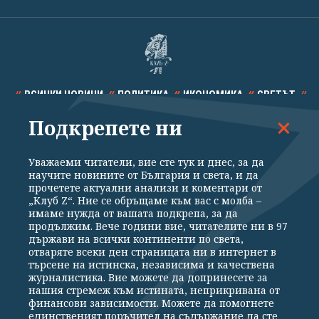
ВСИЧКИ НОВИНИ
ПОЛИТИКА
ИКОНОМИКА
СВЕТЪТ
Подкрепете ни
СПОРТ
КУЛТУРА
ТЕХНОЛОГИИ
КАЛЕЙДОСКОП
МНЕНИЯ
Уважаеми читатели, вие сте тук и днес, за да
научите новините от България и света, и да
прочетете актуални анализи и коментари от
„Клуб Z“. Ние се обръщаме към вас с молба –
имаме нужда от вашата подкрепа, за да
продължим. Вече години вие, читателите ни в 97
Общи условия
Политика за поверителност
държави на всички континенти по света,
отваряте всеки ден страницата ни в интернет в
Реклама
Партньори
Контакти
За Клуб Z
търсене на истинска, независима и качествена
Екип
Подкрепете ни
журналистика. Вие можете да допринесете за
нашия стремеж към истината, неприкривана от
финансови зависимости. Можете да помогнете
единственият поръчител на съдържание да сте