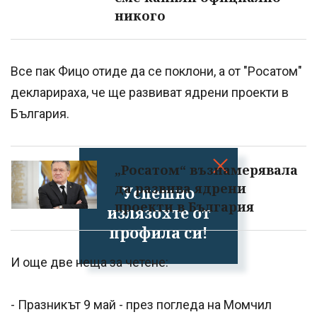
никого
Все пак Фицо отиде да се поклони, а от "Росатом"
декларираха, че ще развиват ядрени проекти в
България.
„Росатом“ възнамерявала
да развива ядрени
Успешно
проекти в България
излязохте от
профила си!
И още две неща за четене:
- Празникът 9 май - през погледа на Момчил