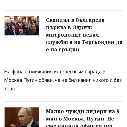
Скандал в българска
църква в Одрин:
митрополит искал
службата на Гергьовден да
е на гръцки
На фона на мижавия интерес към парада в
Москва Путин обяви, че не бил канил никого и без
това.
Малко чужди лидери на 9
май в Москва. Путин: Не
сме канили официално