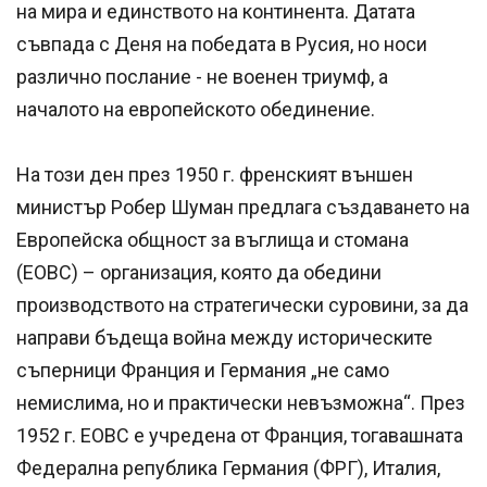
на мира и единството на континента. Датата
съвпада с Деня на победата в Русия, но носи
различно послание - не военен триумф, а
началото на европейското обединение.
На този ден през 1950 г. френският външен
министър Робер Шуман предлага създаването на
Европейска общност за въглища и стомана
(ЕОВС) – организация, която да обедини
производството на стратегически суровини, за да
направи бъдеща война между историческите
съперници Франция и Германия „не само
немислима, но и практически невъзможна“. През
1952 г. ЕОВС е учредена от Франция, тогавашната
Федерална република Германия (ФРГ), Италия,