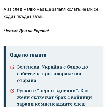
А аз след малко май ще запаля колата, че ми се
ходи някъде навън.
Честит Ден на Европа!
Още по темата
Зеленски: Украйна е близо до
собствена противоракетна
отбрана
Руските "черни вдовици". Как
жени сключват брак с войници
заради компенсациите след