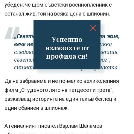
убеден, че щом съветски военнопленник е
останал жив, той на всяка цена е шпионин.
„Съветски човек, попаднал в плен жив,
Успешно
вече не е съветски човек“
, възкликва
излязохте от
следователят в края на великолепния
профила си!
съветски филм „На лов за еднорог“,
сниман в годините на перестройката.
Да не забравяме и не по-малко великолепния
филм „Студеното лято на петдесет и трета“,
разказващ историята на един такъв беглец и
един обвинен в шпионаж.
А гениалният писател Варлам Шаламов