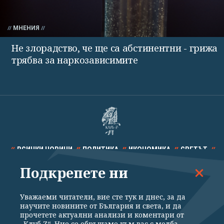
МНЕНИЯ
Не злорадство, че ще са абстинентни - грижа
трябва за наркозависимите
ВСИЧКИ НОВИНИ
ПОЛИТИКА
ИКОНОМИКА
СВЕТЪТ
Подкрепете ни
СПОРТ
КУЛТУРА
ТЕХНОЛОГИИ
КАЛЕЙДОСКОП
МНЕНИЯ
Уважаеми читатели, вие сте тук и днес, за да
научите новините от България и света, и да
прочетете актуални анализи и коментари от
„Клуб Z“. Ние се обръщаме към вас с молба –