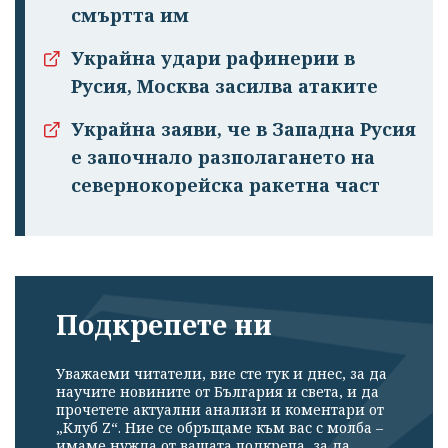
смъртта им
Украйна удари рафинерии в
Русия, Москва засилва атаките
Украйна заяви, че в Западна Русия
е започнало разполагането на
севернокорейска ракетна част
Подкрепете ни
Уважаеми читатели, вие сте тук и днес, за да
научите новините от България и света, и да
прочетете актуални анализи и коментари от
„Клуб Z“. Ние се обръщаме към вас с молба –
имаме нужда от вашата подкрепа, за да