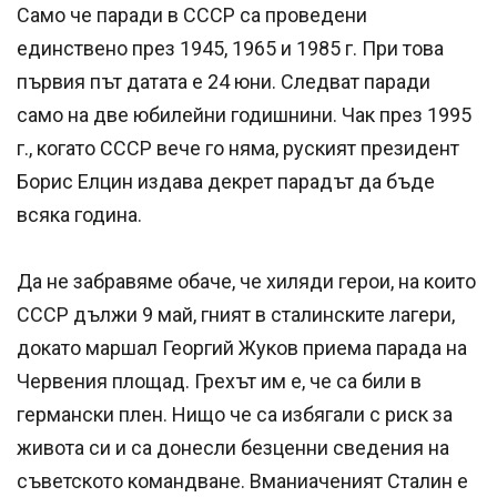
Само че паради в СССР са проведени
единствено през 1945, 1965 и 1985 г. При това
първия път датата е 24 юни. Следват паради
само на две юбилейни годишнини. Чак през 1995
г., когато СССР вече го няма, руският президент
Борис Елцин издава декрет парадът да бъде
всяка година.
Да не забравяме обаче, че хиляди герои, на които
СССР дължи 9 май, гният в сталинските лагери,
докато маршал Георгий Жуков приема парада на
Червения площад. Грехът им е, че са били в
германски плен. Нищо че са избягали с риск за
живота си и са донесли безценни сведения на
съветското командване. Вманиаченият Сталин е