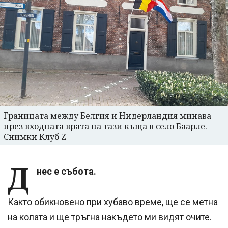
Границата между Белгия и Нидерландия минава
през входната врата на тази къща в село Баарле.
Снимки Клуб Z
Д
нес е събота.
Както обикновено при хубаво време, ще се метна
на колата и ще тръгна накъдето ми видят очите.