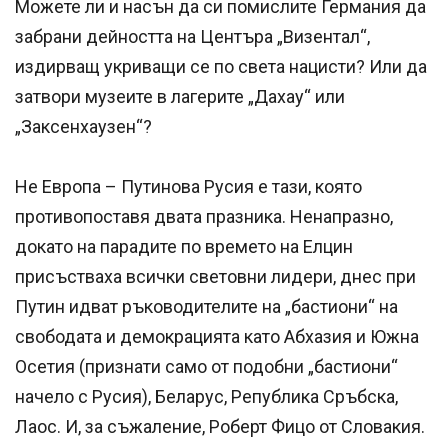
Можете ли и насън да си помислите Германия да
забрани дейността на Центъра „Визентал“,
издирващ укриващи се по света нацисти? Или да
затвори музеите в лагерите „Дахау“ или
„Заксенхаузен“?
Не Европа – Путинова Русия е тази, която
противопоставя двата празника. Ненапразно,
докато на парадите по времето на Елцин
присъстваха всички световни лидери, днес при
Путин идват ръководителите на „бастиони“ на
свободата и демокрацията като Абхазия и Южна
Осетия (признати само от подобни „бастиони“
начело с Русия), Беларус, Република Сръбска,
Лаос. И, за съжаление, Роберт Фицо от Словакия.