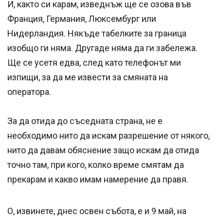
И, както си карам, изведнъж ще се озова във
Франция, Германия, Люксембург или
Нидерландия. Някъде табелките за граница
изобщо ги няма. Другаде няма да ги забележа.
Ще се усетя едва, след като телефонът ми
изпищи, за да ме извести за смяната на
оператора.
За да отида до съседната страна, не е
необходимо нито да искам разрешение от някого,
нито да давам обяснение защо искам да отида
точно там, при кого, колко време смятам да
прекарам и какво имам намерение да правя.
О, извинете, днес освен събота, е и 9 май, на