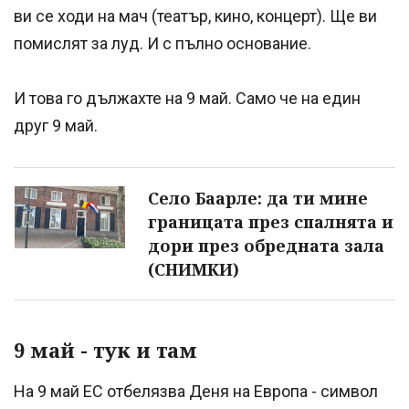
ви се ходи на мач (театър, кино, концерт). Ще ви
помислят за луд. И с пълно основание.
И това го дължахте на 9 май. Само че на един
друг 9 май.
Село Баарле: да ти мине
границата през спалнята и
дори през обредната зала
(СНИМКИ)
9 май - тук и там
На 9 май ЕС отбелязва Деня на Европа - символ