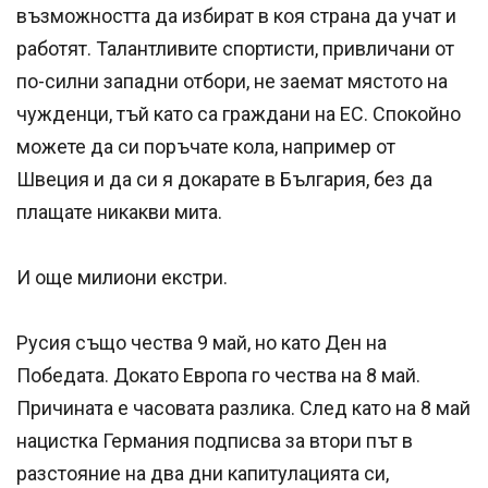
възможността да избират в коя страна да учат и
работят. Талантливите спортисти, привличани от
по-силни западни отбори, не заемат мястото на
чужденци, тъй като са граждани на ЕС. Спокойно
можете да си поръчате кола, например от
Швеция и да си я докарате в България, без да
плащате никакви мита.
И още милиони екстри.
Русия също чества 9 май, но като Ден на
Победата. Докато Европа го чества на 8 май.
Причината е часовата разлика. След като на 8 май
нацистка Германия подписва за втори път в
разстояние на два дни капитулацията си,