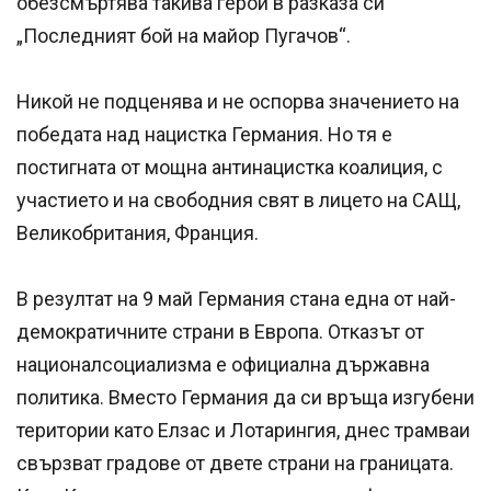
обезсмъртява такива герои в разказа си
„Последният бой на майор Пугачов“.
Никой не подценява и не оспорва значението на
победата над нацистка Германия. Но тя е
постигната от мощна антинацистка коалиция, с
участието и на свободния свят в лицето на САЩ,
Великобритания, Франция.
В резултат на 9 май Германия стана една от най-
демократичните страни в Европа. Отказът от
националсоциализма е официална държавна
политика. Вместо Германия да си връща изгубени
територии като Елзас и Лотарингия, днес трамваи
свързват градове от двете страни на границата.