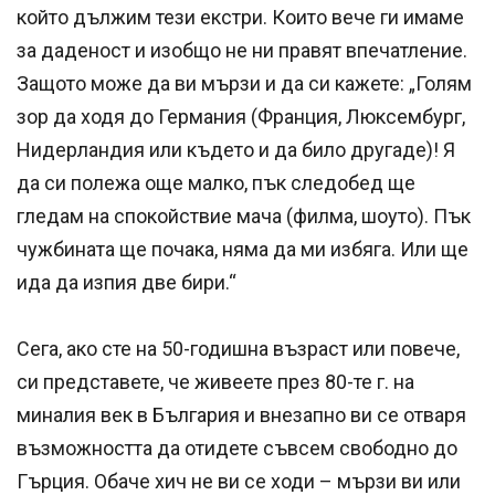
който дължим тези екстри. Които вече ги имаме
за даденост и изобщо не ни правят впечатление.
Защото може да ви мързи и да си кажете: „Голям
зор да ходя до Германия (Франция, Люксембург,
Нидерландия или където и да било другаде)! Я
да си полежа още малко, пък следобед ще
гледам на спокойствие мача (филма, шоуто). Пък
чужбината ще почака, няма да ми избяга. Или ще
ида да изпия две бири.“
Сега, ако сте на 50-годишна възраст или повече,
си представете, че живеете през 80-те г. на
миналия век в България и внезапно ви се отваря
възможността да отидете съвсем свободно до
Гърция. Обаче хич не ви се ходи – мързи ви или