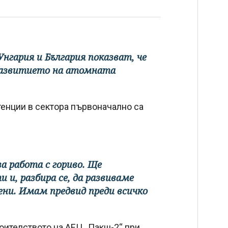
нгария и България показват, че
развитието на атомната
енции в сектора първоначално са
за работа с гориво. Ще
и, разбира се, да развиваме
рени. Имам предвид преди всичко
роителството на АЕЦ „Пакш-2“ при