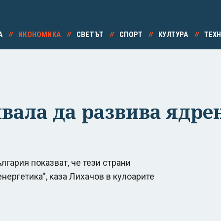
А
ИКОНОМИКА
СВЕТЪТ
СПОРТ
КУЛТУРА
ТЕХ
вала да развива ядре
лгария показват, че тези страни
нергетика", каза Лихачов в кулоарите