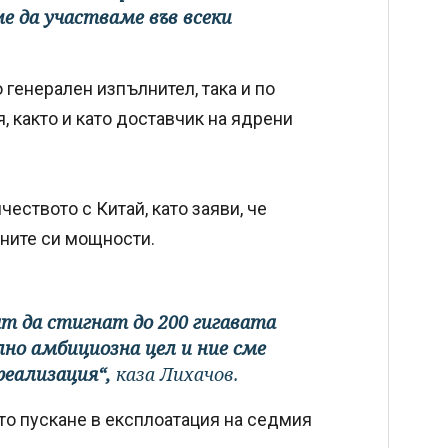
е да участваме във всеки
 генерален изпълнител, така и по
, както и като доставчик на ядрени
еството с Китай, като заяви, че
ените си мощности.
ат да стигнат до 200 гигавата
лно амбициозна цел и ние сме
реализация“,
каза Лихачов.
то пускане в експлоатация на седмия