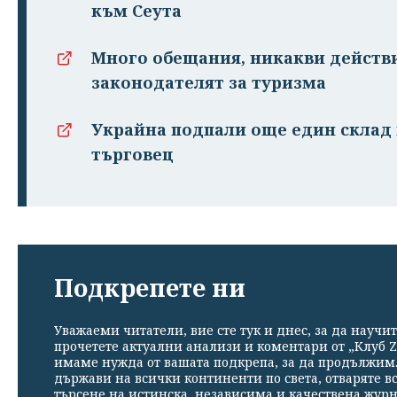
към Сеута
Много обещания, никакви действи
законодателят за туризма
Украйна подпали още един склад 
търговец
Подкрепете ни
Уважаеми читатели, вие сте тук и днес, за да научит
прочетете актуални анализи и коментари от „Клуб Z
имаме нужда от вашата подкрепа, за да продължим. 
държави на всички континенти по света, отваряте в
търсене на истинска, независима и качествена жур