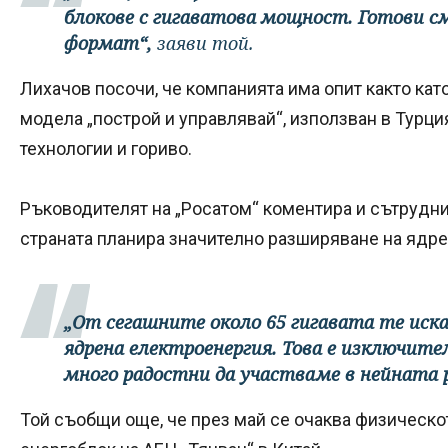
блокове с гигаватова мощност. Готови см
формат“,
заяви той.
Лихачов посочи, че компанията има опит както като
модела „построй и управлявай“, използван в Турция
технологии и гориво.
Ръководителят на „Росатом“ коментира и сътруднич
страната планира значително разширяване на ядр
„От сегашните около 65 гигавата те иск
ядрена електроенергия. Това е изключите
много радостни да участваме в нейната 
Той съобщи още, че през май се очаква физическо