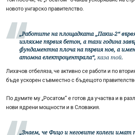
новото унгарско правителство.
„Работите на площадката „Пакш-2“ вървя
изляхме първия бетон, а тази година за
фундаментна плоча на първия нов, а име
атомна електроцентрала“,
каза той.
Лихачов отбеляза, че активно се работи и по втор
бъде ускорен съвместно с бъдещото правителство
По думите му „Росатом“ е готов да участва и в ра
нови ядрени мощности и в Словакия.
„Знаем, че Фицо и неговите колеги имат