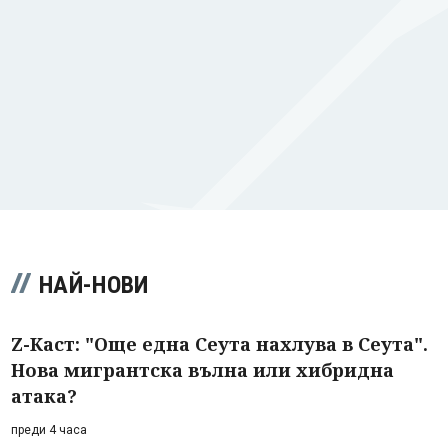
НАЙ-НОВИ
Z-Каст: "Още една Сеута нахлува в Сеута".
Нова мигрантска вълна или хибридна
атака?
преди 4 часа