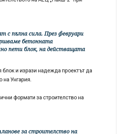
т с пълна сила. През февруари
вършваме бетонната
нно пети блок, на действащата
ия блок и изрази надежда проектът да
 на Унгария.
злични формати за строителство на
 планове за строителство на