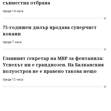
съвместна отбрана
преди 14 часа
75-годишен дилър продава суперчист
кокаин
преди 7 часа
Главният секретар на МВР за фентанила:
Успехът ни е грандиозен. На Балканския
полуостров не е правено такова нещо
преди 12 часа