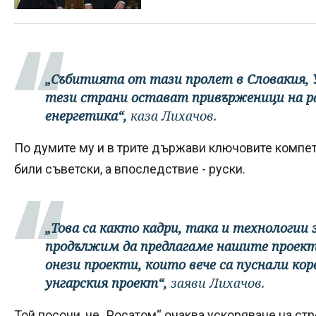
„Събитията от тази пролет в Словакия, У
тези страни остават привърженици на 
енергетика“,
каза Лихачов.
По думите му и в трите държави ключовите компет
били съветски, а впоследствие - руски.
„Това са както кадри, така и технологии 
продължим да предлагаме нашите проекти 
онези проекти, които вече са пуснали ко
унгарския проект“,
заяви Лихачов.
Той посочи, че „Росатом“ очаква ускоряване на ст