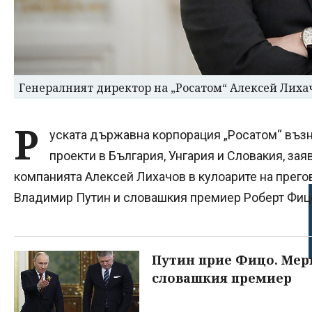
Генералният директор на „Росатом“ Алексей Лиха
Р
уската държавна корпорация „Росатом“ въз
проекти в България, Унгария и Словакия, зая
компанията Алексей Лихачов в кулоарите на прег
Владимир Путин и словашкия премиер Роберт Фицо
Путин прие Фицо. Мер
словашкия премиер