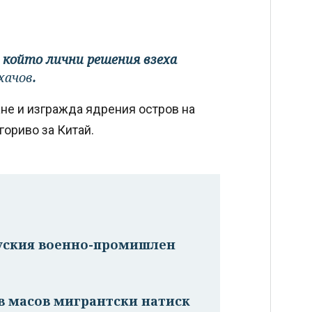
о който лични решения взеха
хачов
.
не и изгражда ядрения остров на
гориво за Китай.
руския военно-промишлен
в масов мигрантски натиск