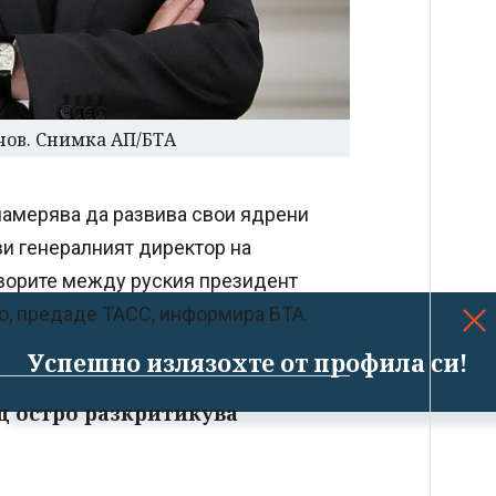
чов. Снимка АП/БТА
намерява да развива свои ядрени
ви генералният директор на
оворите между руския президент
, предаде ТАСС, информира БТА.
Успешно излязохте от профила си!
ц остро разкритикува