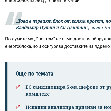
енергоблок на АЕЦ „Тянван“ в Китай.
„Това е първият блок от голям проект, п
Владимир Путин и Си Цзинпин“,
заяви Ли
По думите му „Росатом“ не само доставя оборудва
енергоблока, но и осигурява доставките на ядрено 
Още по темата
ЕС санкционира 5-ма шефове от 
комплекс
Испания анализира призиви за но