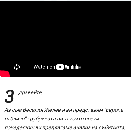
З
дравейте,
Аз съм Веселин Желев и ви представям “Европа
отблизо” - рубриката ни, в която всеки
понеделник ви предлагаме анализ на събитията,