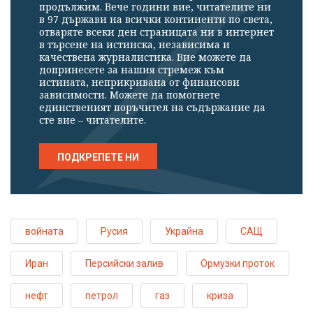
продължим. Вече години вие, читателите ни
в 97 държави на всички континенти по света,
отваряте всеки ден страницата ни в интернет
в търсене на истинска, независима и
качествена журналистика. Вие можете да
допринесете за нашия стремеж към
истината, неприкривана от финансови
зависимости. Можете да помогнете
единственият поръчител на съдържание да
сте вие – читателите.
ПОДКРЕПЕТЕ НИ
войната
Русия
Украйна
САЩ
Иран
Персийски залив
Ормузки проток
нефт
петрол
газ
криза