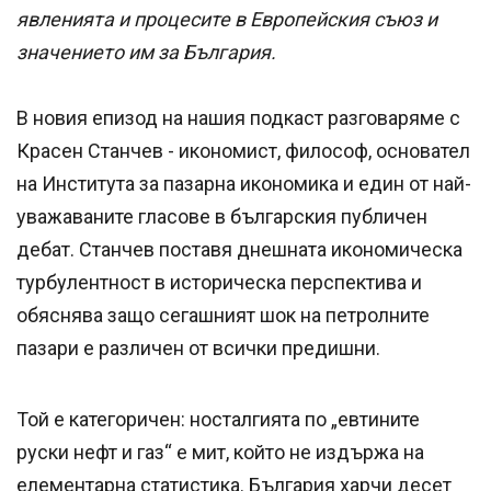
явленията и процесите в Европейския съюз и
значението им за България.
В новия епизод на нашия подкаст разговаряме с
Красен Станчев - икономист, философ, основател
на Института за пазарна икономика и един от най-
уважаваните гласове в българския публичен
дебат. Станчев поставя днешната икономическа
турбулентност в историческа перспектива и
обяснява защо сегашният шок на петролните
пазари е различен от всички предишни.
Той е категоричен: носталгията по „евтините
руски нефт и газ“ е мит, който не издържа на
елементарна статистика. България харчи десет