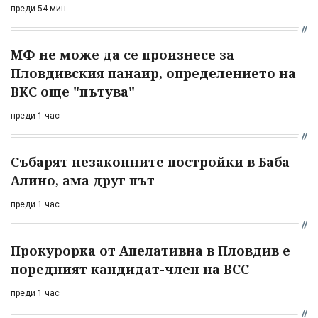
преди 54 мин
МФ не може да се произнесе за
Пловдивския панаир, определението на
ВКС още "пътува"
преди 1 час
Събарят незаконните постройки в Баба
Алино, ама друг път
преди 1 час
Прокурорка от Апелативна в Пловдив е
поредният кандидат-член на ВСС
преди 1 час