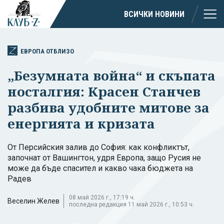
ВСИЧКИ НОВИНИ
ЕВРОПА ОТБЛИЗО
„Безумната война“ и скъпата
носталгия: Красен Станчев
разбива удобните митове за
енергията и кризата
От Персийския залив до София: как конфликтът,
започнат от Вашингтон, удря Европа, защо Русия не
може да бъде спасител и какво чака бюджета на
Радев
08 май 2026 г., 17:19 ч.
Веселин Желев
последна редакция 11 май 2026 г., 10:53 ч.