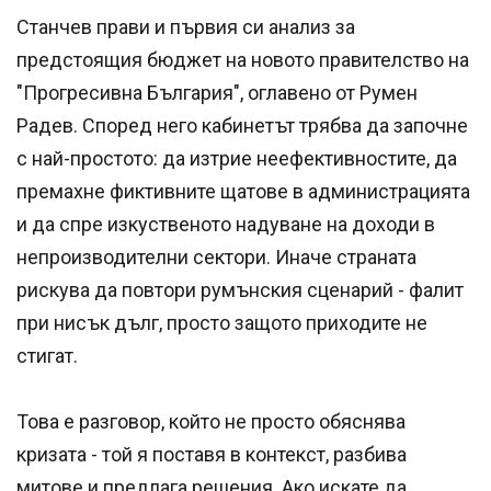
Станчев прави и първия си анализ за
предстоящия бюджет на новото правителство на
"Прогресивна България", оглавено от Румен
Радев. Според него кабинетът трябва да започне
с най-простото: да изтрие неефективностите, да
премахне фиктивните щатове в администрацията
и да спре изкуственото надуване на доходи в
непроизводителни сектори. Иначе страната
рискува да повтори румънския сценарий - фалит
при нисък дълг, просто защото приходите не
стигат.
Това е разговор, който не просто обяснява
кризата - той я поставя в контекст, разбива
митове и предлага решения. Ако искате да