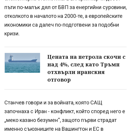
пъти по-малък дял от БВП за енергийни суровини,
отколкото в началото на 2000-те, а европейските
икономики са далеч по-подготвени за подобни
кризи.
Цената на петрола скочи с
над 4%, след като Тръмп
отхвърли иранския
отговор
Станчев говори и за войната, която САЩ
започнаха с Иран - конфликт, който според него е
„меко казано безумен“, защото първи страдат
именно съюзниците на Вашингтон и ЕС в