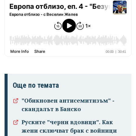
Още по темата
"Обикновен антисемитизъм" -
скандалът в Банско
Руските "черни вдовици". Как
жени сключват брак с войници