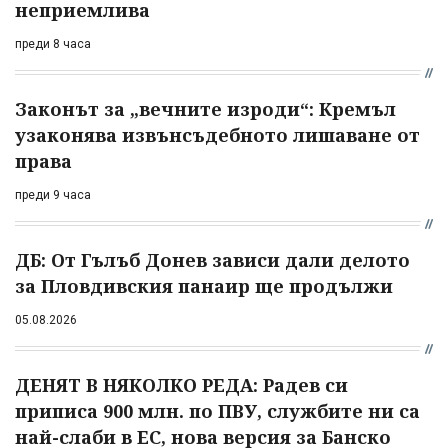
неприемлива
преди 8 часа
Законът за „вечните изроди“: Кремъл
узаконява извънсъдебното лишаване от
права
преди 9 часа
ДБ: От Гълъб Донев зависи дали делото
за Пловдивския панаир ще продължи
05.08.2026
ДЕНЯТ В НЯКОЛКО РЕДА: Радев си
приписа 900 млн. по ПВУ, службите ни са
най-слаби в ЕС, нова версия за Банско