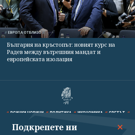
ЕВРОПА ОТБЛИЗО
България на кръстопът: новият курс на
Радев между вътрешния мандат и
европейската изолация
ВСИЧКИ НОВИНИ
ПОЛИТИКА
ИКОНОМИКА
СВЕТЪТ
Подкрепете ни
СПОРТ
КУЛТУРА
ТЕХНОЛОГИИ
КАЛЕЙДОСКОП