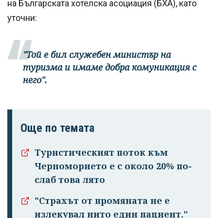
на Българската хотелска асоциация (БХА), като
уточни:
"Той е бил служебен министър на
туризма и имаме добра комуникация с
него".
Още по темата
Туристическият поток към
Черноморието е с около 20% по-
слаб това лято
"Страхът от промяната не е
излекувал нито един пациент."