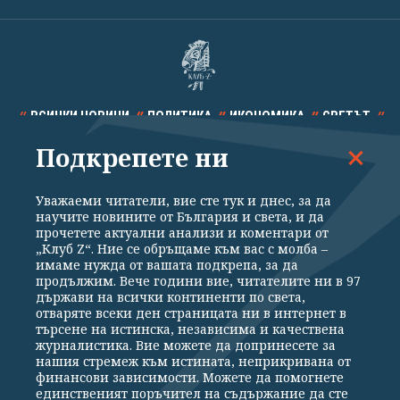
ВСИЧКИ НОВИНИ
ПОЛИТИКА
ИКОНОМИКА
СВЕТЪТ
Подкрепете ни
СПОРТ
КУЛТУРА
ТЕХНОЛОГИИ
КАЛЕЙДОСКОП
МНЕНИЯ
Уважаеми читатели, вие сте тук и днес, за да
научите новините от България и света, и да
прочетете актуални анализи и коментари от
„Клуб Z“. Ние се обръщаме към вас с молба –
имаме нужда от вашата подкрепа, за да
продължим. Вече години вие, читателите ни в 97
Общи условия
Политика за поверителност
държави на всички континенти по света,
отваряте всеки ден страницата ни в интернет в
Реклама
Партньори
Контакти
За Клуб Z
търсене на истинска, независима и качествена
Екип
Подкрепете ни
журналистика. Вие можете да допринесете за
нашия стремеж към истината, неприкривана от
финансови зависимости. Можете да помогнете
единственият поръчител на съдържание да сте
Издател на www.clubz.bg е „Клуб Зебра Медия“ ЕООД, София, ул. "Алеко