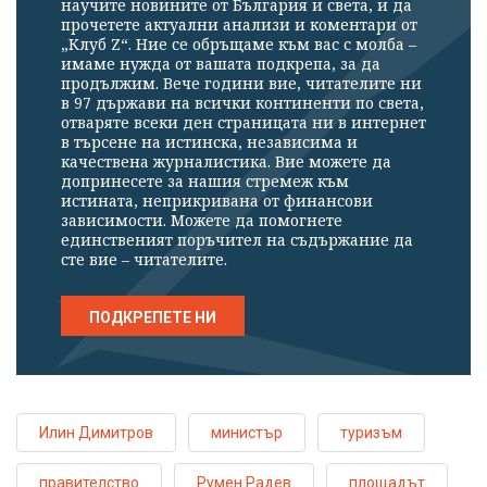
научите новините от България и света, и да
прочетете актуални анализи и коментари от
„Клуб Z“. Ние се обръщаме към вас с молба –
имаме нужда от вашата подкрепа, за да
продължим. Вече години вие, читателите ни
в 97 държави на всички континенти по света,
отваряте всеки ден страницата ни в интернет
в търсене на истинска, независима и
качествена журналистика. Вие можете да
допринесете за нашия стремеж към
истината, неприкривана от финансови
зависимости. Можете да помогнете
единственият поръчител на съдържание да
сте вие – читателите.
ПОДКРЕПЕТЕ НИ
Илин Димитров
министър
туризъм
правителство
Румен Радев
площадът