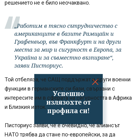
решението не е било неочаквано.
„Работим в тясно сътрудничество с
американците в базите Рамщайн и
Графенвьор, във Франкфурт и на други
места за мир и сигурност в Европа, за
Украйна и за съвместно възпиране“,
заяви Писториус.
Той отбеляза, че САЩ поддържат и други военни
функции в германските си бази, свързани с
Успешно
интересите им в сферата на сигурността в Африка
излязохте от
и Близкия изток.
профила си!
Писториус заяви, че е очевидно, че алиансът
НАТО трябва да стане по-европейски, за да