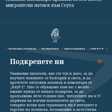
мигрантски натиск към Сеута
ВСИЧКИ НОВИНИ
ПОЛИТИКА
ИКОНОМИКА
СВЕТЪТ
Подкрепете ни
СПОРТ
КУЛТУРА
ТЕХНОЛОГИИ
КАЛЕЙДОСКОП
МНЕНИЯ
Уважаеми читатели, вие сте тук и днес, за да
научите новините от България и света, и да
прочетете актуални анализи и коментари от
„Клуб Z“. Ние се обръщаме към вас с молба –
имаме нужда от вашата подкрепа, за да
продължим. Вече години вие, читателите ни в 97
Общи условия
Политика за поверителност
държави на всички континенти по света,
отваряте всеки ден страницата ни в интернет в
Реклама
Партньори
Контакти
За Клуб Z
търсене на истинска, независима и качествена