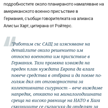
подробностите около планираното намаляване на
американското военно присъствие в
Германия, съобщи говорителката на алианса
Алисън Харт, цитирана от Ройтерс.
"Работим със САЩ за изясняване на
детайлите около решението им
относно военното им присъствие в
Германия. Тази промяна изважда на
преден план нуждата Европа да влага
повече средства в отбрана и да поеме по-
голям дял от отговорността за
колективната сигурност – вече виждаме
напредък, откакто на миналогодишната
среща на високо равнище на НАТО в Хага
съюзниците се съгласиха да отделят за