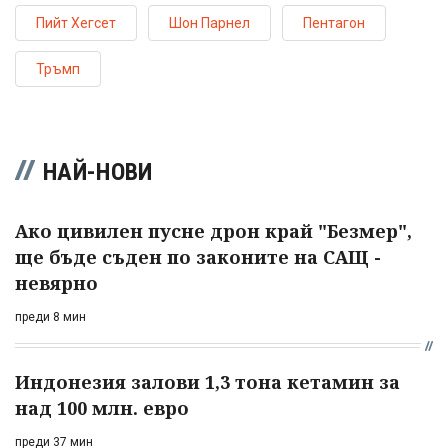
Пийт Хегсет
Шон Парнел
Пентагон
Тръмп
НАЙ-НОВИ
Ако цивилен пусне дрон край "Безмер",
ще бъде съден по законите на САЩ -
невярно
преди 8 мин
Индонезия залови 1,3 тона кетамин за
над 100 млн. евро
преди 37 мин