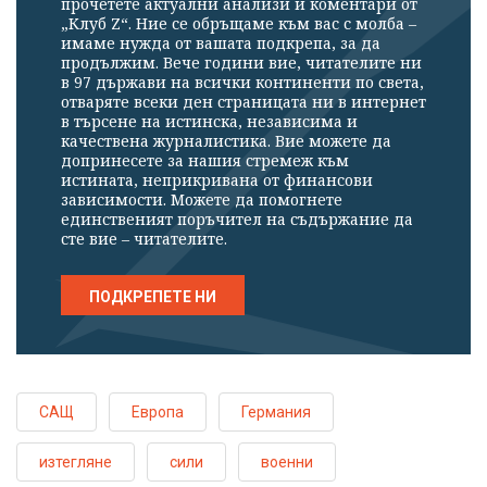
прочетете актуални анализи и коментари от
„Клуб Z“. Ние се обръщаме към вас с молба –
имаме нужда от вашата подкрепа, за да
продължим. Вече години вие, читателите ни
в 97 държави на всички континенти по света,
отваряте всеки ден страницата ни в интернет
в търсене на истинска, независима и
качествена журналистика. Вие можете да
допринесете за нашия стремеж към
истината, неприкривана от финансови
зависимости. Можете да помогнете
единственият поръчител на съдържание да
сте вие – читателите.
ПОДКРЕПЕТЕ НИ
САЩ
Европа
Германия
изтегляне
сили
военни