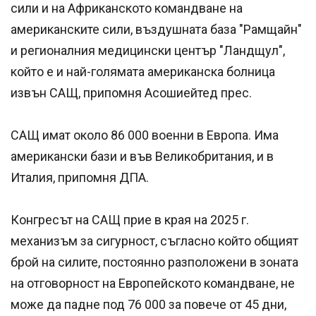
сили и на Африканското командване на
американските сили, въздушната база "Рамщайн"
и регионалния медицински център "Ландщул",
който е и най-голямата американска болница
извън САЩ, припомня Асошиейтед прес.
САЩ имат около 86 000 военни в Европа. Има
американски бази и във Великобритания, и в
Италия, припомня ДПА.
Конгресът на САЩ прие в края на 2025 г.
механизъм за сигурност, съгласно който общият
брой на силите, постоянно разположени в зоната
на отговорност на Европейското командване, не
може да падне под 76 000 за повече от 45 дни,