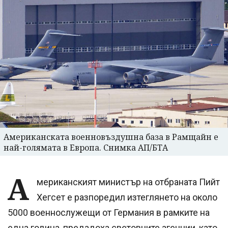
Американската военновъздушна база в Рамщайн е
най-голямата в Европа. Снимка АП/БТА
А
мериканският министър на отбраната Пийт
Хегсет е разпоредил изтеглянето на около
5000 военнослужещи от Германия в рамките на
една година, предадоха световните агенции, като