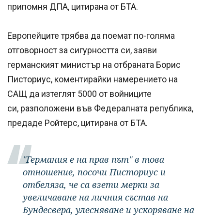
припомня ДПА, цитирана от БТА.
Европейците трябва да поемат по-голяма
отговорност за сигурността си, заяви
германският министър на отбраната Борис
Писториус, коментирайки намерението на
САЩ да изтеглят 5000 от войниците
си, разположени във Федералната република,
предаде Ройтерс, цитирана от БТА.
"Германия е на прав път" в това
отношение, посочи Писториус и
отбеляза, че са взети мерки за
увеличаване на личния състав на
Бундесвера, улесняване и ускоряване на