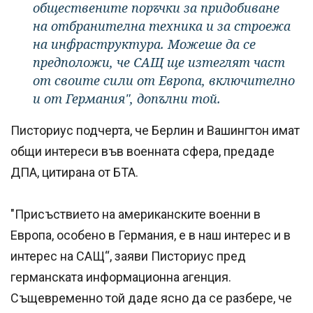
обществените поръчки за придобиване
на отбранителна техника и за строежа
на инфраструктура. Можеше да се
предположи, че САЩ ще изтеглят част
от своите сили от Европа, включително
и от Германия", допълни той.
Писториус подчерта, че Берлин и Вашингтон имат
общи интереси във военната сфера, предаде
ДПА, цитирана от БТА.
"Присъствието на американските военни в
Европа, особено в Германия, е в наш интерес и в
интерес на САЩ“, заяви Писториус пред
германската информационна агенция.
Същевременно той даде ясно да се разбере, че