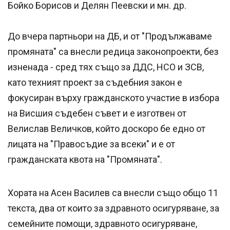
Бойко Борисов и Делян Пеевски и мн. др.
До вчера партньори на ДБ, и от "Продължаваме
промяната" са внесли редица законопроекти, без
изненада - сред тях също за ДДС, НСО и ЗСВ,
като техният проект за съдебния закон е
фокусиран върху гражданското участие в избора
на Висшия съдебен съвет и е изготвен от
Велислав Величков, който доскоро бе едно от
лицата на "Правосъдие за всеки" и е от
гражданската квота на "Промяната".
Хората на Асен Василев са внесли също общо 11
текста, два от които за здравното осигуряване, за
семейните помощи, здравното осигуряване,