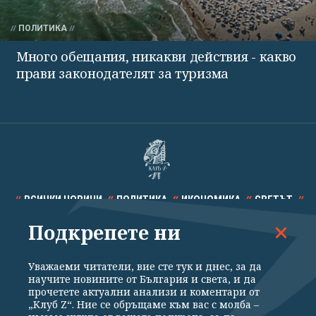
ПОЛИТИКА
Много обещания, никакви действия - какво
прави законодателят за туризма
ВСИЧКИ НОВИНИ
ПОЛИТИКА
ИКОНОМИКА
СВЕТЪТ
Подкрепете ни
СПОРТ
КУЛТУРА
ТЕХНОЛОГИИ
КАЛЕЙДОСКОП
МНЕНИЯ
Уважаеми читатели, вие сте тук и днес, за да
научите новините от България и света, и да
прочетете актуални анализи и коментари от
„Клуб Z“. Ние се обръщаме към вас с молба –