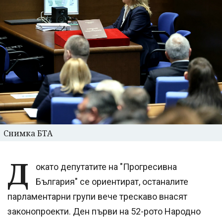
Снимка БТА
Д
окато депутатите на "Прогресивна
България" се ориентират, останалите
парламентарни групи вече трескаво внасят
законопроекти. Ден първи на 52-рото Народно