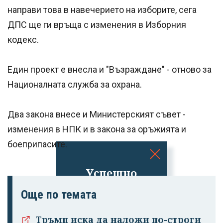
направи това в навечерието на изборите, сега
ДПС ще ги връща с изменения в Изборния
кодекс.
Един проект е внесла и "Възраждане" - отново за
Националната служба за охрана.
Два закона внесе и Министерският съвет -
изменения в НПК и в закона за оръжията и
боеприпасите.
Успешно
излязохте от
Още по темата
профила си!
Тръмп иска да наложи по-строги