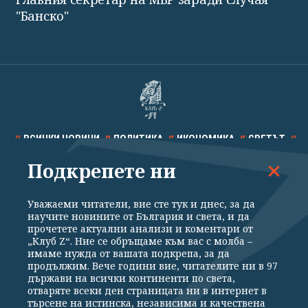
"Банско"
ВСИЧКИ НОВИНИ
ПОЛИТИКА
ИКОНОМИКА
СВЕТЪТ
Подкрепете ни
СПОРТ
КУЛТУРА
ТЕХНОЛОГИИ
КАЛЕЙДОСКОП
МНЕНИЯ
Уважаеми читатели, вие сте тук и днес, за да
научите новините от България и света, и да
прочетете актуални анализи и коментари от
„Клуб Z“. Ние се обръщаме към вас с молба –
имаме нужда от вашата подкрепа, за да
продължим. Вече години вие, читателите ни в 97
Общи условия
Политика за поверителност
държави на всички континенти по света,
отваряте всеки ден страницата ни в интернет в
Реклама
Партньори
Контакти
За Клуб Z
търсене на истинска, независима и качествена