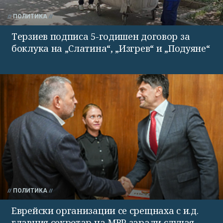
ПОЛИТИКА
Терзиев подписа 5-годишен договор за
боклука на „Слатина“, „Изгрев“ и „Подуяне“
ПОЛИТИКА
Еврейски организации се срещнаха с и.д.
главния секретар на МВР заради случая