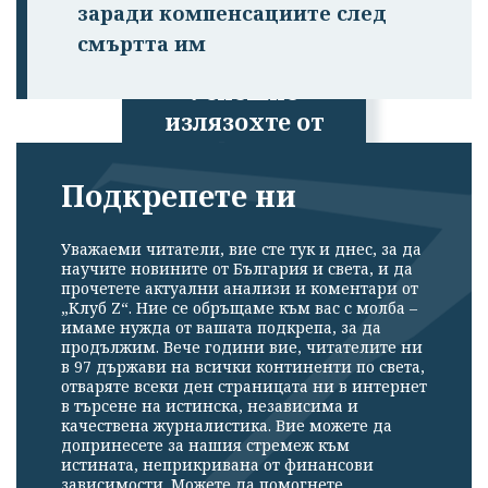
заради компенсациите след
смъртта им
Успешно
излязохте от
профила си!
Подкрепете ни
Уважаеми читатели, вие сте тук и днес, за да
научите новините от България и света, и да
прочетете актуални анализи и коментари от
„Клуб Z“. Ние се обръщаме към вас с молба –
имаме нужда от вашата подкрепа, за да
продължим. Вече години вие, читателите ни
в 97 държави на всички континенти по света,
отваряте всеки ден страницата ни в интернет
в търсене на истинска, независима и
качествена журналистика. Вие можете да
допринесете за нашия стремеж към
истината, неприкривана от финансови
зависимости. Можете да помогнете