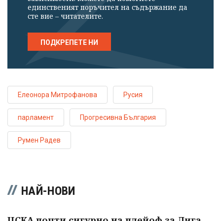
единственият поръчител на съдържание да
сте вие – читателите.
ПОДКРЕПЕТЕ НИ
Елеонора Митрофанова
Русия
парламент
Прогресивна България
Румен Радев
НАЙ-НОВИ
ЦСКА почти сигурно на плейоф за Лига