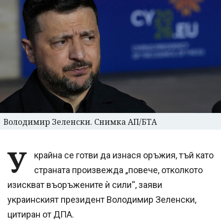
Володимир Зеленски. Снимка АП/БТА
У
крайна се готви да изнася оръжия, тъй като
страната произвежда „повече, отколкото
изискват въоръжените ѝ сили“, заяви
украинският президент Володимир Зеленски,
цитиран от ДПА.