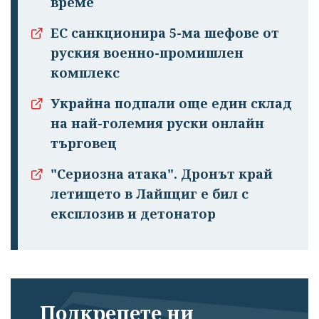
време
ЕС санкционира 5-ма шефове от
Успешно
руския военно-промишлен
излязохте от
комплекс
профила си!
Украйна подпали още един склад
на най-големия руски онлайн
търговец
"Сериозна атака". Дронът край
летището в Лайпциг е бил с
експлозив и детонатор
Подкрепете ни