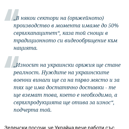
„В някои сектори на (оръжейното)
производство в момента имаме до 50%
свръхкапацитет“, каза той снощи в
традиционното си видеообръщение към
нацията.
„Износът на украински оръжия ще стане
реалност. Нуждите на украинските
военни винаги ще са на първо място и за
тях ще има достатъчно доставки - те
ще вземат това, което е необходимо, а
свръхпродукцията ще отива за износ“,
подчерта той.
Зеленски посочи, че Украйна вече работи със