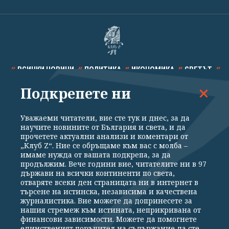
ВСИЧКИ НОВИНИ
ПОЛИТИКА
ИКОНОМИКА
СВЕТЪТ
Подкрепете ни
СПОРТ
КУЛТУРА
ТЕХНОЛОГИИ
КАЛЕЙДОСКОП
МНЕНИЯ
Уважаеми читатели, вие сте тук и днес, за да
научите новините от България и света, и да
прочетете актуални анализи и коментари от
„Клуб Z“. Ние се обръщаме към вас с молба –
имаме нужда от вашата подкрепа, за да
продължим. Вече години вие, читателите ни в 97
Общи условия
Политика за поверителност
държави на всички континенти по света,
отваряте всеки ден страницата ни в интернет в
Реклама
Партньори
Контакти
За Клуб Z
търсене на истинска, независима и качествена
Екип
Подкрепете ни
журналистика. Вие можете да допринесете за
нашия стремеж към истината, неприкривана от
финансови зависимости. Можете да помогнете
единственият поръчител на съдържание да сте