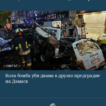
СВЕТЪТ
Кола бомба уби двама в друзко предградие
на Дамаск