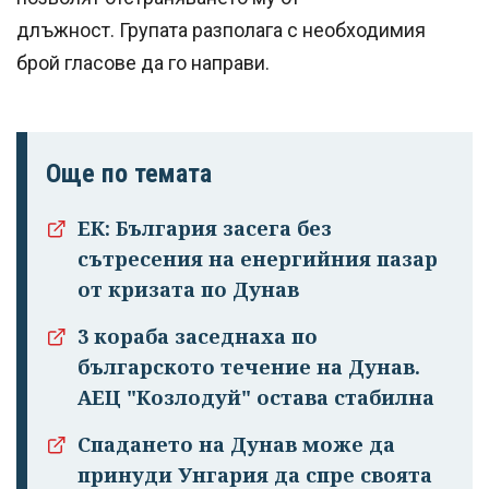
длъжност. Групата разполага с необходимия
брой гласове да го направи.
Още по темата
ЕК: България засега без
сътресения на енергийния пазар
Успешно
от кризата по Дунав
излязохте от
профила си!
3 кораба заседнаха по
българското течение на Дунав.
АЕЦ "Козлодуй" остава стабилна
Спадането на Дунав може да
принуди Унгария да спре своята