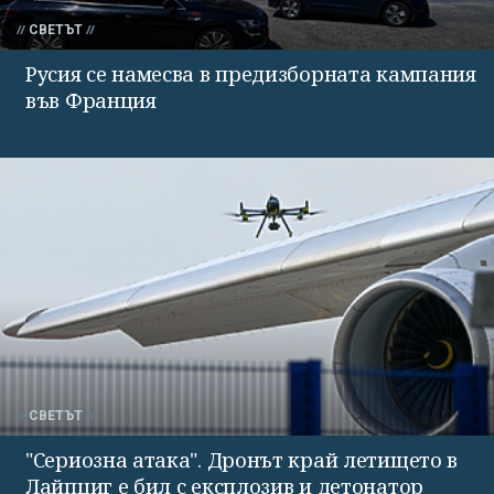
СВЕТЪТ
Русия се намесва в предизборната кампания
във Франция
СВЕТЪТ
"Сериозна атака". Дронът край летището в
Лайпциг е бил с експлозив и детонатор