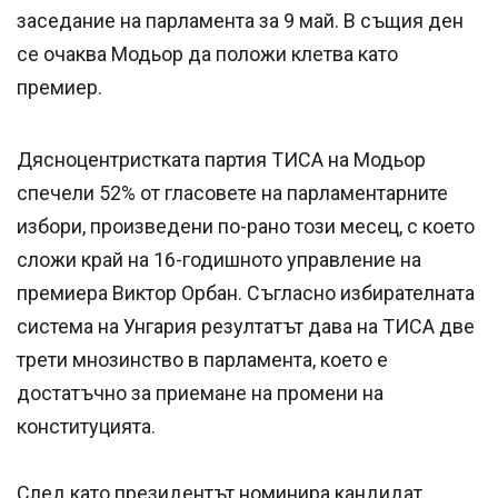
заседание на парламента за 9 май. В същия ден
се очаква Модьор да положи клетва като
премиер.
Дясноцентристката партия ТИСА на Модьор
спечели 52% от гласовете на парламентарните
избори, произведени по-рано този месец, с което
сложи край на 16-годишното управление на
премиера Виктор Орбан. Съгласно избирателната
система на Унгария резултатът дава на ТИСА две
трети мнозинство в парламента, което е
достатъчно за приемане на промени на
конституцията.
След като президентът номинира кандидат,