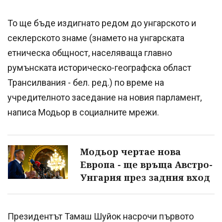
То ще бъде издигнато редом до унгарското и
секлерското знаме (знамето на унгарската
етническа общност, населяваща главно
румънската историческо-географска област
Трансилвания - бел. ред.) по време на
учредителното заседание на новия парламент,
написа Модьор в социалните мрежи.
Модьор чертае нова
Европа - ще връща Австро-
Унгария през задния вход
Президентът Тамаш Шуйок насрочи първото