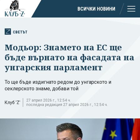
ВСИЧКИ НОВИНИ
СВЕТЪТ
Модьор: Знамето на ЕС ще
бъде върнато на фасадата на
унгарския парламент
То ще бъде издигнато редом до унгарското и
секлерското знаме, добави той
27 април 2026 г., 12:54 ч.
Клуб 'Z'
последна редакция 27 април 2026 г., 12:54 ч.