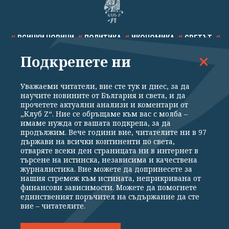
ВСИЧКИ НОВИНИ
ПОЛИТИКА
ИКОНОМИКА
СВЕТЪТ
Подкрепете ни
СПОРТ
КУЛТУРА
ТЕХНОЛОГИИ
КАЛЕЙДОСКОП
МНЕНИЯ
Уважаеми читатели, вие сте тук и днес, за да
научите новините от България и света, и да
прочетете актуални анализи и коментари от
„Клуб Z“. Ние се обръщаме към вас с молба –
имаме нужда от вашата подкрепа, за да
продължим. Вече години вие, читателите ни в 97
Общи условия
Политика за поверителност
държави на всички континенти по света,
отваряте всеки ден страницата ни в интернет в
Реклама
Партньори
Контакти
За Клуб Z
търсене на истинска, независима и качествена
Екип
Подкрепете ни
журналистика. Вие можете да допринесете за
нашия стремеж към истината, неприкривана от
финансови зависимости. Можете да помогнете
единственият поръчител на съдържание да сте
Издател на www.clubz.bg е „Клуб Зебра Медия“ ЕООД, София, ул. "Алеко
вие – читателите.
Константинов" 3. Всички права запазени 2026 „Клуб Зебра Медия“
ЕООД.
Препечатването на материали, снимки и видео от www.clubz.bg без