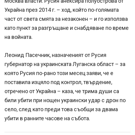
Москва власти. Русия анексира полуострова от
Украйна през 2014 г. – ход, който по-голямата
част от света смята за незаконен – и го използва
като пункт за разгръщане и снабдяване по време
на войната.
Леонид Пасечник, назначеният от Русия
губернатор на украинската Луганска област – за
която Русия по-рано този месец заяви, че е
поставила изцяло под контрол, твърдение,
отречено от Украйна – каза, че трима души са
били убити при нощен украински удар с дрон по
село, след като преди това съобщи за двама
убити в ранните часове на събота.