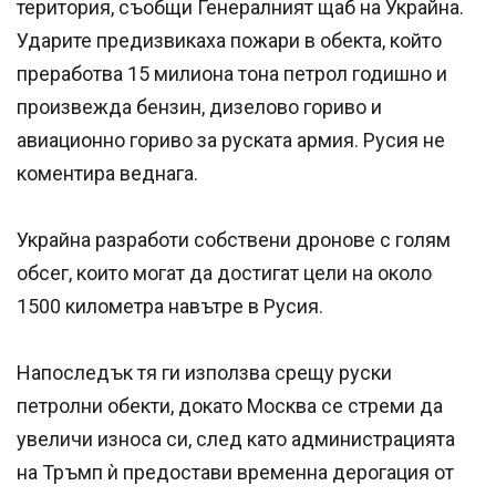
територия, съобщи Генералният щаб на Украйна.
Ударите предизвикаха пожари в обекта, който
преработва 15 милиона тона петрол годишно и
произвежда бензин, дизелово гориво и
авиационно гориво за руската армия. Русия не
коментира веднага.
Украйна разработи собствени дронове с голям
обсег, които могат да достигат цели на около
1500 километра навътре в Русия.
Напоследък тя ги използва срещу руски
петролни обекти, докато Москва се стреми да
увеличи износа си, след като администрацията
на Тръмп ѝ предостави временна дерогация от