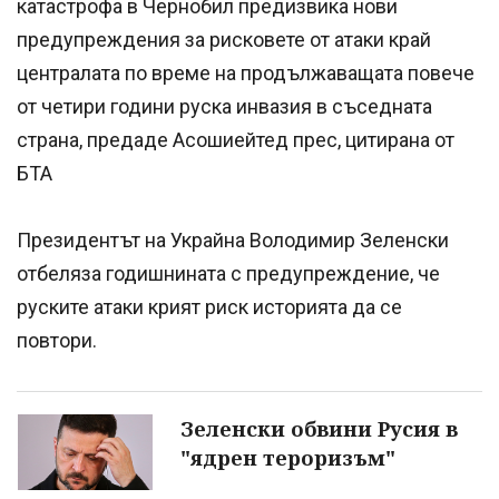
катастрофа в Чернобил предизвика нови
предупреждения за рисковете от атаки край
централата по време на продължаващата повече
от четири години руска инвазия в съседната
страна, предаде Асошиейтед прес, цитирана от
БТА
Президентът на Украйна Володимир Зеленски
отбеляза годишнината с предупреждение, че
руските атаки крият риск историята да се
повтори.
Зеленски обвини Русия в
"ядрен тероризъм"