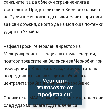
санкциите, за да облекчи ограниченията в
доставките. Представители в Киев се оплакват,
че Русия ще използва допълнителните приходи
за нови оръжия, с които да нанася още по-тежки
удари по Украйна.
Рафаел Гроси, генерален директор на
Международната агенция за атомна енергия,
повтори тревогите на Зеленски за Чернобил при
посещение в Киев, като каза, че ремонтите по
повредената външна защитна обвивка на
Успешно
централата трябва да започнат незабавно.
излязохте от
профила си!
Оценките на МААЕ показват, че щетите, нанесени
след удар миналата година, вече са