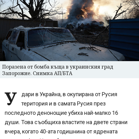
Поразена от бомба къща в украинския град
Запорожие. Снимка АП/БТА
У
дари в Украйна, в окупирана от Русия
територия и в самата Русия през
последното денонощие убиха най-малко 16
души. Това съобщиха властите на двете страни
вчера, когато 40-ата годишнина от ядрената