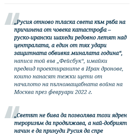
„Русия отново тласка света към ръба на
причинена от човека катастрофа –
руско-ирански шахеди редовно летят над
централата, а един от тях удари
защитната обвивка миналата година“,
написа той във „Фейсбук“, имайки
предвид проектираните в Иран дронове,
които нанасят тежки щети от
началото на пълномащабната война на
Москва през февруари 2022 г.
„Светът не бива да позволява този ядрен
тероризъм да продължава, а най-добрият
начин е да принуди Русия да спре