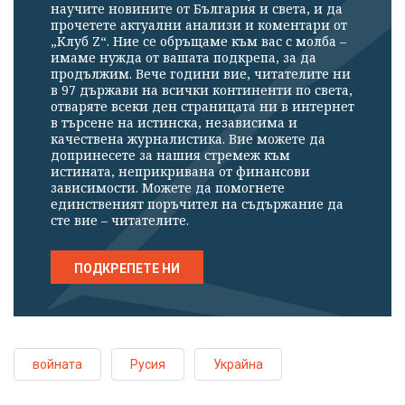
научите новините от България и света, и да
прочетете актуални анализи и коментари от
„Клуб Z“. Ние се обръщаме към вас с молба –
имаме нужда от вашата подкрепа, за да
продължим. Вече години вие, читателите ни
в 97 държави на всички континенти по света,
отваряте всеки ден страницата ни в интернет
в търсене на истинска, независима и
качествена журналистика. Вие можете да
допринесете за нашия стремеж към
истината, неприкривана от финансови
зависимости. Можете да помогнете
единственият поръчител на съдържание да
сте вие – читателите.
ПОДКРЕПЕТЕ НИ
войната
Русия
Украйна