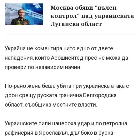
Москва обяви "пълен
контрол" над украинската
Луганска област
Украйна не коментира нито едно от двете
нападения, които Асошиейтед прес не можа да
провери по независим начин.
По-рано жена беше убита при украинска атака с
дрон срещу руската гранична Белгородска
област, съобщиха местните власти.
Украинските сили нанесоха удар и по петролна
рафинерия в Ярославъл, дълбоко в руска