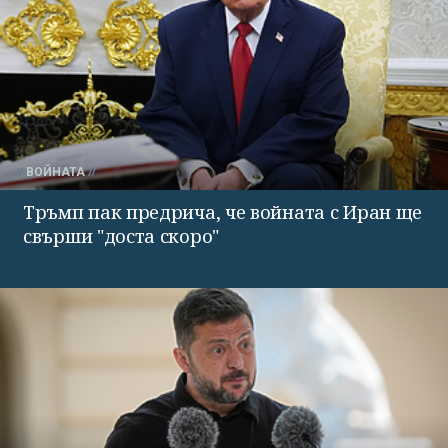
ВОЙНАТА
Тръмп пак предрича, че войната с Иран ще
свърши "доста скоро"