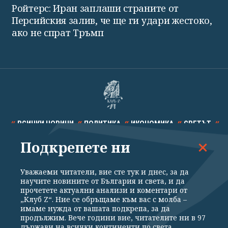
Ройтерс: Иран заплаши страните от
Персийския залив, че ще ги удари жестоко,
ако не спрат Тръмп
ВСИЧКИ НОВИНИ
ПОЛИТИКА
ИКОНОМИКА
СВЕТЪТ
Подкрепете ни
СПОРТ
КУЛТУРА
ТЕХНОЛОГИИ
КАЛЕЙДОСКОП
МНЕНИЯ
Уважаеми читатели, вие сте тук и днес, за да
научите новините от България и света, и да
прочетете актуални анализи и коментари от
„Клуб Z“. Ние се обръщаме към вас с молба –
имаме нужда от вашата подкрепа, за да
продължим. Вече години вие, читателите ни в 97
Общи условия
Политика за поверителност
държави на всички континенти по света,