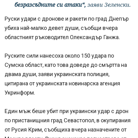
безразсъдните си атаки“,
заяви Зеленски.
Руски удари с дронове и ракети по град Днепър
убиха най-малко девет души, съобщи вчера
областният ръководител Олександър Ганжа.
Руските сили нанесоха около 150 удара по
Сумска област, като това доведе до смъртта на
двама души, заяви украинската полиция,
цитирана от украинската новинарска агенция
Укринформ.
Един мъж беше убит при украински удар с дрон
по пристанищния град Севастопол, в окупирания
от Русия Крим, съобщиха вчера назначените от