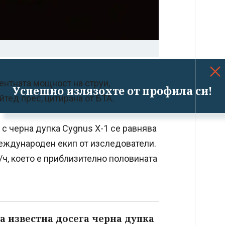
ентната мощност на струи,
Успешно излязохте от профила си!
тед прес, цитирана от БТА.
с черна дупка Cygnus X-1 се равнява
международен екип от изследователи.
/ч, което е приблизително половината
а известна досега черна дупка