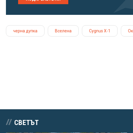
черна дупка
Вселена
Cygnus X-1
Ок
СВЕТЪТ