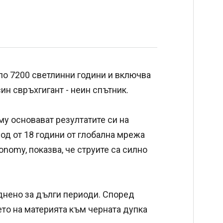
ло 7200 светлинни години и включва
ин свръхгигант - неин спътник.
му основават резултатите си на
од от 18 години от глобална мрежа
onomy, показва, че струите са силно
днено за дълги периоди. Според
ето на материята към черната дупка