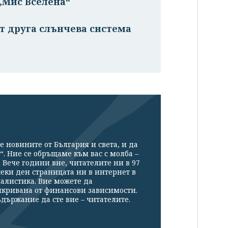
„Мис Вселена“
т друга слънчева система
е новините от България и света, и да
“. Ние се обръщаме към вас с молба –
Вече години вие, читателите ни в 97
секи ден страницата ни в интернет в
налистика. Вие можете да
икривана от финансови зависимости.
държание да сте вие – читателите.