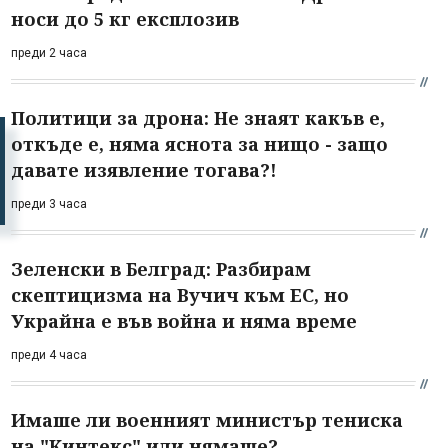
носи до 5 кг експлозив
преди 2 часа
Политици за дрона: Не знаят какъв е,
откъде е, няма яснота за нищо - защо
давате изявление тогава?!
преди 3 часа
Зеленски в Белград: Разбирам
скептицизма на Вучич към ЕС, но
Украйна е във война и няма време
преди 4 часа
Имаше ли военният министър тениска
на "Кинтекс" или нямаше?