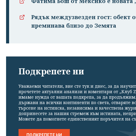
Фатима Бош от Мексико е новата 
Рядък междузвезден гост: обект о
преминава близо до Земята
Подкрепете ни
Уважаеми читатели, вие сте тук и днес, за да научит
прочетете актуални анализи и коментари от „Клуб Z
имаме нужда от вашата подкрепа, за да продължим. 
държави на всички континенти по света, отваряте в
търсене на истинска, независима и качествена жур
допринесете за нашия стремеж към истината, непр
Можете да помогнете единственият поръчител на съ
ПОДКРЕПЕТЕ НИ