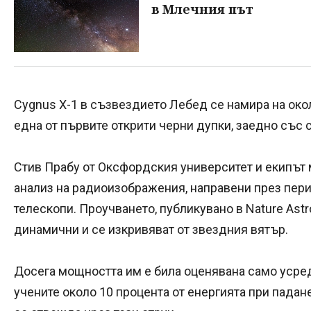
в Млечния път
Cygnus X-1 в съзвездието Лебед се намира на око
една от първите открити черни дупки, заедно със с
Стив Прабу от Оксфордския университет и екипът 
анализ на радиоизображения, направени през пери
телескопи. Проучването, публикувано в Nature Astr
динамични и се изкривяват от звездния вятър.
Досега мощността им е била оценявана само усре
учените около 10 процента от енергията при падан