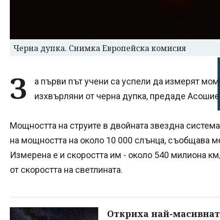
Черна дупка. Снимка Европейска комисия
З
а първи път учени са успели да измерят мом
изхвърляни от черна дупка, предаде Асошией
Мощността на струите в двойната звездна система 
на мощността на около 10 000 слънца, съобщава 
Измерена е и скоростта им - около 540 милиона км
от скоростта на светлината.
Откриха най-масивнат