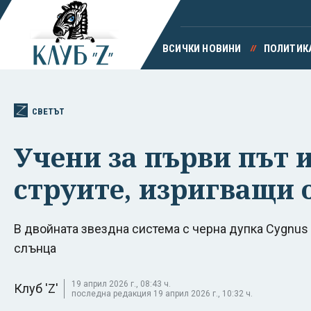
ВСИЧКИ НОВИНИ
ПОЛИТИК
СВЕТЪТ
Учени за първи път
струите, изригващи 
В двойната звездна система с черна дупка Cygnus X
слънца
19 април 2026 г., 08:43 ч.
Клуб 'Z'
последна редакция 19 април 2026 г., 10:32 ч.