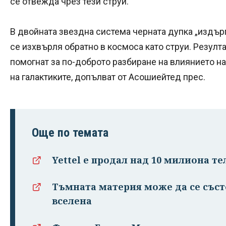
се отвежда чрез тези струи.
В двойната звездна система черната дупка „издърпв
се изхвърля обратно в космоса като струи. Резулта
помогнат за по-доброто разбиране на влиянието н
на галактиките, допълват от Асошиейтед прес.
Още по темата
Yettel е продал над 10 милиона те
Тъмната материя може да се съст
вселена