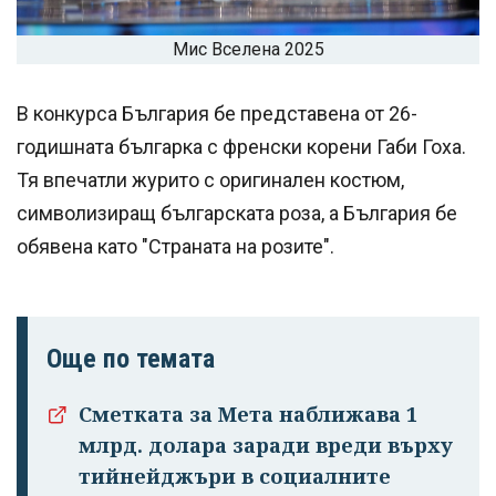
Мис Вселена 2025
В конкурса България бе представена от 26-
годишната българка с френски корени Габи Гоха.
Тя впечатли журито с оригинален костюм,
символизиращ българската роза, а България бе
обявена като "Страната на розите".
Още по темата
Сметката за Мета наближава 1
млрд. долара заради вреди върху
тийнейджъри в социалните