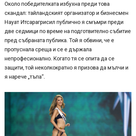
Около победителката избухна преди това
скандал: тайландският организатор и бизнесмен
Науат Итсарагрисил публично я смъмри преди
две седмици по време на подготвително събитие
пред събраната публика. Той я обвини, че е
пропуснала среща и се е държала
непрофесионално. Когато тя се опита да се
защити, той неколкократно я призова да мълчи и
я нарече „тъпа“.