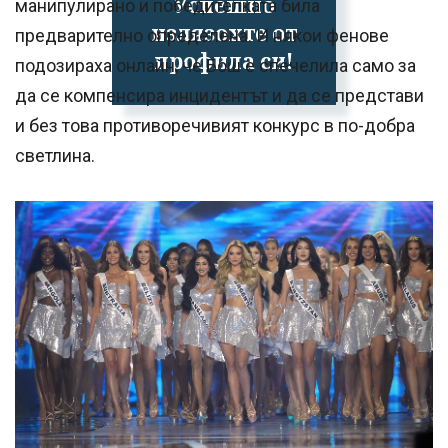
Успешно
манипулирано и победителката била
излязохте от
предварително определена. И някои фенове
профила си!
подозираха онлайн, че Бош е спечелила само за
да се компенсира инцидентът и да се представи
и без това противоречивият конкурс в по-добра
светлина.