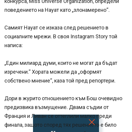
конкурса, Miss Universe Organization, определи
поведението на Науат като „злонамерено“.
Самият Науат се изказа след решението в
социалните мрежи. В своя Instagram Story той
написа:
„Един милиард думи, които не могат да бъдат
изречени.“ Хората можели да „оформят
собствено мнение“, каза той пред репортери.
Дори в журито отношението към Бош очевидно
предизвика възмущение. Двама съдии от
Франция и Ливан се оттеглили малко преди
финала, защото според тях решението е било