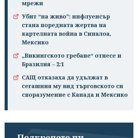
мрежи
Убит “на живо”: инфлуенсър
стана поредната жертва на
картелната война в Синалоа,
Мексико
„Викингското гребане“ отнесе и
Бразилия – 2:1
САЩ отказаха да удължат в
сегашния му вид търговското си
споразумение с Канада и Мексико
Подкрепете ни