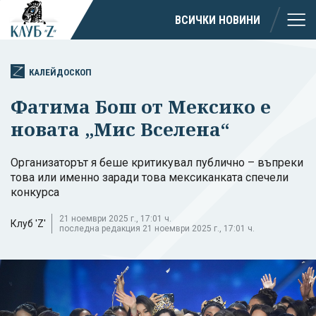
ВСИЧКИ НОВИНИ
КАЛЕЙДОСКОП
Фатима Бош от Мексико е
новата „Мис Вселена“
Организаторът я беше критикувал публично – въпреки
това или именно заради това мексиканката спечели
конкурса
21 ноември 2025 г., 17:01 ч.
Клуб 'Z'
последна редакция 21 ноември 2025 г., 17:01 ч.