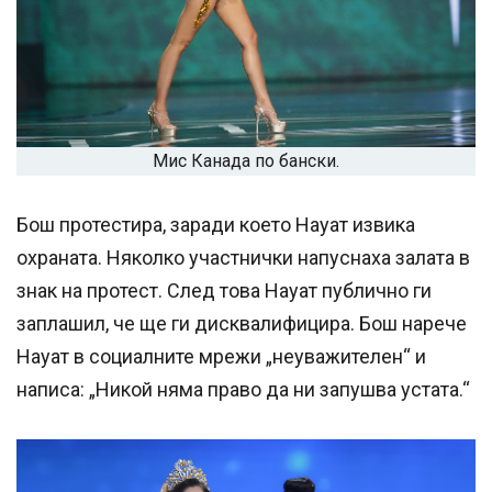
Мис Канада по бански.
Бош протестира, заради което Науат извика
охраната. Няколко участнички напуснаха залата в
знак на протест. След това Науат публично ги
заплашил, че ще ги дисквалифицира. Бош нарече
Науат в социалните мрежи „неуважителен“ и
написа: „Никой няма право да ни запушва устата.“