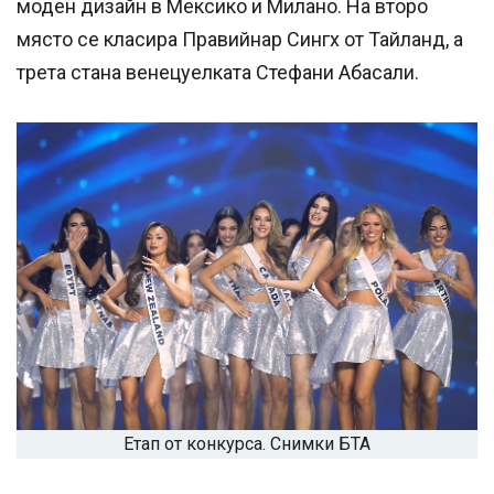
моден дизайн в Мексико и Милано. На второ
място се класира Правийнар Сингх от Тайланд, а
трета стана венецуелката Стефани Абасали.
Етап от конкурса. Снимки БТА