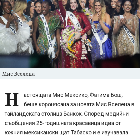
Мис Вселена
Н
астоящата Мис Мексико, Фатима Бош,
беше коронясана за новата Мис Вселена в
тайландската столица Банкок. Според медийни
съобщения 25-годишната красавица идва от
южния мексикански щат Табаско и е изучавала