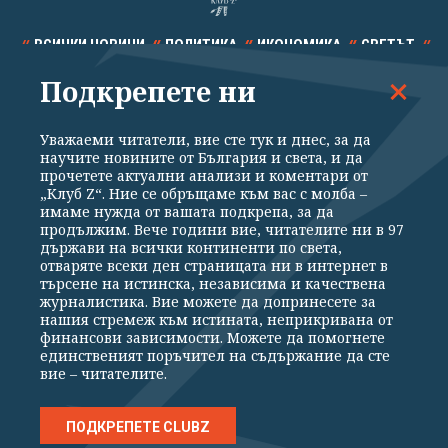
ВСИЧКИ НОВИНИ
ПОЛИТИКА
ИКОНОМИКА
СВЕТЪТ
Подкрепете ни
СПОРТ
КУЛТУРА
ТЕХНОЛОГИИ
КАЛЕЙДОСКОП
МНЕНИЯ
Уважаеми читатели, вие сте тук и днес, за да
научите новините от България и света, и да
прочетете актуални анализи и коментари от
„Клуб Z“. Ние се обръщаме към вас с молба –
имаме нужда от вашата подкрепа, за да
продължим. Вече години вие, читателите ни в 97
Общи условия
Политика за поверителност
държави на всички континенти по света,
отваряте всеки ден страницата ни в интернет в
Реклама
Партньори
Контакти
За Клуб Z
търсене на истинска, независима и качествена
Екип
Подкрепете ни
журналистика. Вие можете да допринесете за
нашия стремеж към истината, неприкривана от
финансови зависимости. Можете да помогнете
единственият поръчител на съдържание да сте
Издател на www.clubz.bg е „Клуб Зебра Медия“ ЕООД, София, ул. "Алеко
вие – читателите.
Константинов" 3. Всички права запазени 2026 „Клуб Зебра Медия“
ЕООД.
Препечатването на материали, снимки и видео от www.clubz.bg без
разрешение ще бъде преследвано по съдебен път, съгласно
ПОДКРЕПЕТЕ CLUBZ
ОБЩИТЕ УСЛОВИЯ