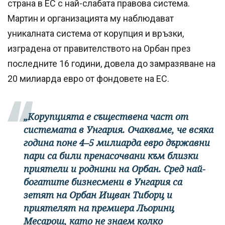
страна в ЕС с най-слабата правова система.
Мартин и организацията му наблюдават
уникалната система от корупция и връзки,
изградена от правителството на Орбан през
последните 16 години, довела до замразяване на
20 милиарда евро от фондовете на ЕС.
„Корупцията е съществена част от
системата в Унгария. Очакваме, че всяка
година поне 4–5 милиарда евро държавни
пари са били пренасочвани към близки
приятели и роднини на Орбан. Сред най-
богатите бизнесмени в Унгария са
зетят на Орбан Ищван Тиборц и
приятелят на премиера Льоринц
Месарош, като не знаем колко