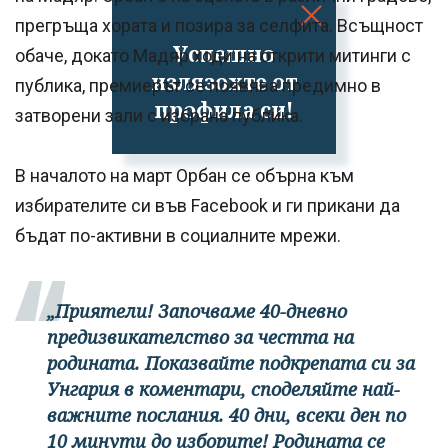
прегръща хората и позира за селфита. Всъщност
Успешно
обаче, докато Мадяр ходи на открити митинги с
излязохте от
публика, премиерът се появява предимно в
профила си!
затворени зали с избрана публика.
В началото на март Орбан се обърна към
избирателите си във Facebook и ги прикани да
бъдат по-активни в социалните мрежи.
„Приятели! Започваме 40-дневно
предизвикателство за честта на
родината. Показвайте подкрепата си за
Унгария в коментари, споделяйте най-
важните послания. 40 дни, всеки ден по
10 минути до изборите! Родината се