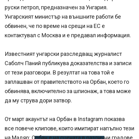
руски петрол, предназначен за Унгария.
Унгарският министър на външните работи бе
обвинен, че по време на срещи на ЕС е
контактувал с Москва и е предавал информация.
Известният унгарски разследващ журналист
Саболч Паний публикува доказателства и записи
от тези разговори. В резултат на това той е
заплашван от правителството на Орбан, което го
обвинява, включително за шпионаж, а това може
да му струва дори затвор.
От март акаунтът на Орбан в Instagram показва
все повече клипове, които имитират напълно тези
на Мадяр: Орбан е на сцената в различни градове,