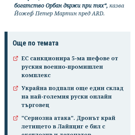
богатство Орбан държи при тях“,
казва
Йожеф Петер Мартин пред ARD.
Още по темата
ЕС санкционира 5-ма шефове от
руския военно-промишлен
комплекс
Украйна подпали още един склад
на най-големия руски онлайн
търговец
"Сериозна атака". Дронът край
летището в Лайпциг е бил с
експлозив и детонатор