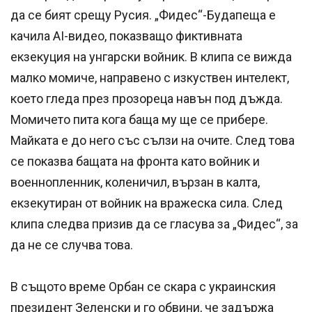
да се бият срещу Русия. „Фидес“-Будапеща е
качила AI-видео, показващо фиктивната
екзекуция на унгарски войник. В клипа се вижда
малко момиче, направено с изкуствен интелект,
което гледа през прозореца навън под дъжда.
Момичето пита кога баща му ще се прибере.
Майката е до него със сълзи на очите. След това
се показва бащата на фронта като войник и
военнопленник, коленичил, вързан в калта,
екзекутиран от войник на вражеска сила. След
клипа следва призив да се гласува за „Фидес“, за
да не се случва това.
В същото време Орбан се скара с украинския
президент Зеленски и го обвини, че задържа