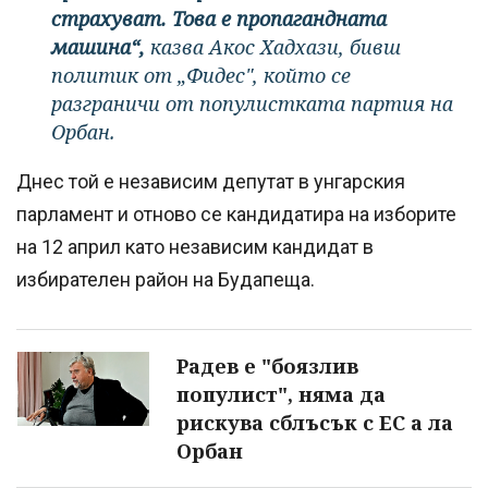
страхуват. Това е пропагандната
машина“,
казва Акос Хадхази, бивш
политик от „Фидес", който се
разграничи от популистката партия на
Орбан.
Днес той е независим депутат в унгарския
парламент и отново се кандидатира на изборите
на 12 април като независим кандидат в
избирателен район на Будапеща.
Радев е "боязлив
популист", няма да
рискува сблъсък с ЕС а ла
Орбан