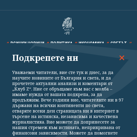
ВСИЧКИ НОВИНИ
ПОЛИТИКА
ИКОНОМИКА
СВЕТЪТ
Подкрепете ни
СПОРТ
КУЛТУРА
ТЕХНОЛОГИИ
КАЛЕЙДОСКОП
МНЕНИЯ
Уважаеми читатели, вие сте тук и днес, за да
научите новините от България и света, и да
прочетете актуални анализи и коментари от
„Клуб Z“. Ние се обръщаме към вас с молба –
имаме нужда от вашата подкрепа, за да
продължим. Вече години вие, читателите ни в 97
Общи условия
Политика за поверителност
държави на всички континенти по света,
отваряте всеки ден страницата ни в интернет в
Реклама
Партньори
Контакти
За Клуб Z
търсене на истинска, независима и качествена
Екип
Подкрепете ни
журналистика. Вие можете да допринесете за
нашия стремеж към истината, неприкривана от
финансови зависимости. Можете да помогнете