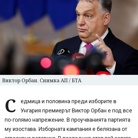
Виктор Орбан. Снимка АП / БТА
С
едмица и половина преди изборите в
Унгария премиерът Виктор Орбан е под все
по-голямо напрежение. В проучванията партията
му изостава. Изборната кампания е белязана от