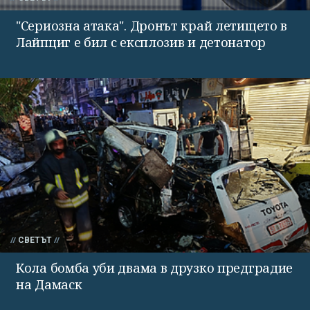
"Сериозна атака". Дронът край летището в
Лайпциг е бил с експлозив и детонатор
СВЕТЪТ
Кола бомба уби двама в друзко предградие
на Дамаск