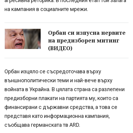
агресивна реторика. В последния етап той залага
на кампания в социалните мрежи.
Орбан си изпусна нервите
на предизборен митинг
(ВИДЕО)
Орбан изцяло се съсредоточава върху
външнополитически теми и най-вече върху
войната в Украйна. В цялата страна са разлепени
предизборни плакати на партията му, които са
финансирани с държавни средства, а това се
представя като информационна кампания,
съобщава германската тв ARD.