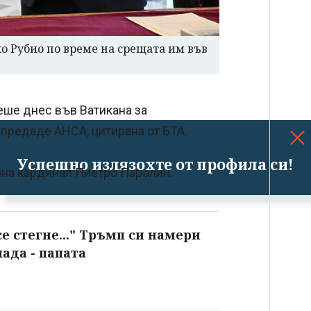
о Рубио по време на срещата им във
ше днес във Ватикана за
 предаде АНСА, цитирана от БТА.
Успешно излязохте от профила си!
ана кардинал Пиетро Паролин.
се стегне..." Тръмп си намери
пада - папата