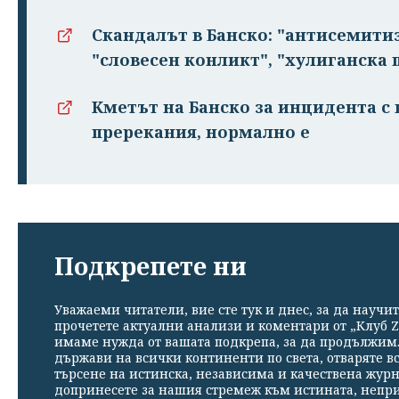
Скандалът в Банско: "антисемитиз
"словесен конликт", "хулиганска 
Кметът на Банско за инцидента с
пререкания, нормално е
Подкрепете ни
Уважаеми читатели, вие сте тук и днес, за да научит
прочетете актуални анализи и коментари от „Клуб Z
имаме нужда от вашата подкрепа, за да продължим. 
държави на всички континенти по света, отваряте в
търсене на истинска, независима и качествена жур
допринесете за нашия стремеж към истината, непр