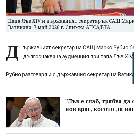
Папа Лъв XIV и държавният секретар на САЩ Марк
Ватикана, 7 май 2026 г. Снимка АНСА/БТА
Д
ържавният секретар на САЩ Марко Рубио бе
дългоочаквана аудиенция при папа Лъв XIV,
Рубио разговаря и с държавния секретар на Ватик
"Лъв е слаб, трябва да 
нов враг, когото да на