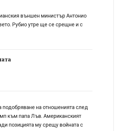
алианския външен министър Антонио
зето. Рубио утре ще се срещне и с
пата
а подобряване на отношенията след
мп към папа Лъв. Американският
ади позицията му срещу войната с