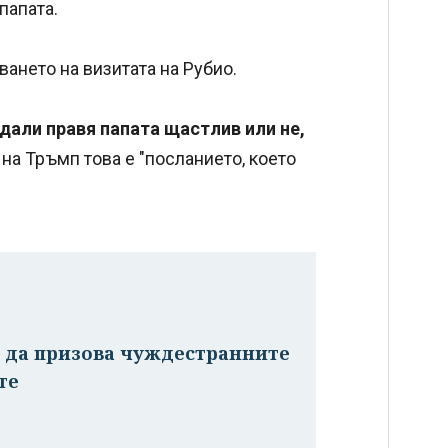
папата.
ането на визитата на Рубио.
дали правя папата щастлив или не,
 на Тръмп това е "посланието, което
м да призова чуждестранните
те