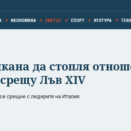
А
ИКОНОМИКА
СВЕТЪТ
СПОРТ
КУЛТУРА
ТЕХ
икана да стопля отнош
 срещу Лъв XIV
се срещне с лидерите на Италия