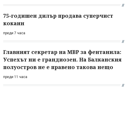
75-годишен дилър продава суперчист
кокаин
преди 7 часа
Главният секретар на МВР за фентанила:
Успехът ни е грандиозен. На Балканския
полуостров не е правено такова нещо
преди 11 часа