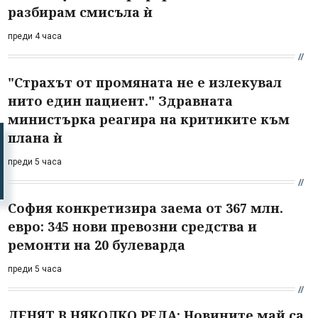
разбирам смисъла ѝ
преди 4 часа
"Страхът от промяната не е излекувал
нито един пациент." Здравната
министърка реагира на критиките към
плана ѝ
преди 5 часа
София конкретизира заема от 367 млн.
евро: 345 нови превозни средства и
ремонти на 20 булеварда
преди 5 часа
ДЕНЯТ В НЯКОЛКО РЕДА: Новините май са