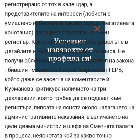
регистрирано от тях в календар, а
представителите на интереси (лобисти е
умишлено избегнато в закона заради негативната
конотация) да се регистрират в нарочен
Успешно
регистър. Както обикновено обаче, дяволът е в
излязохте от
детайлите и Кузманова подробно ги описа. Не
профила си!
получи обяснение от автора и вносител на закона
- бившият министър Георги Георгиев от ГЕРБ,
който даже се засегна на коментарите ѝ.
Кузманова критикува наличието на три
декларации, които трябва да се подават към
регистъра, липсата на яснота около налагането на
административните наказания, въвличането на
цели двама министри и шефа на Сметната палата
в процеса, неяснотата кой за какво точно