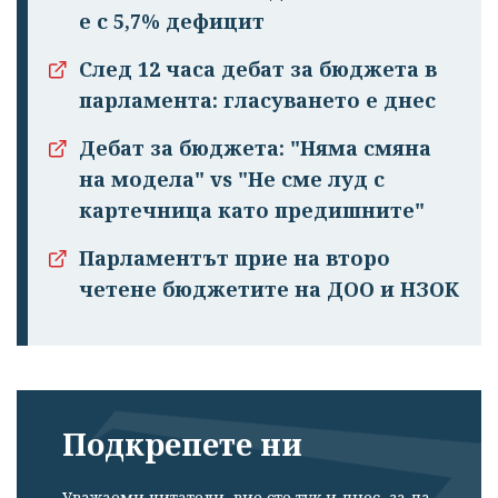
е с 5,7% дефицит
След 12 часа дебат за бюджета в
парламента: гласуването е днес
Дебат за бюджета: "Няма смяна
на модела" vs "Не сме луд с
картечница като предишните"
Парламентът прие на второ
четене бюджетите на ДОО и НЗОК
Подкрепете ни
Уважаеми читатели, вие сте тук и днес, за да