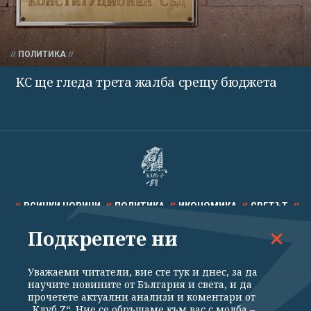
ПОЛИТИКА
КС ще гледа трета жалба срещу бюджета
ВСИЧКИ НОВИНИ
ПОЛИТИКА
ИКОНОМИКА
СВЕТЪТ
Подкрепете ни
СПОРТ
КУЛТУРА
ТЕХНОЛОГИИ
КАЛЕЙДОСКОП
МНЕНИЯ
Уважаеми читатели, вие сте тук и днес, за да
научите новините от България и света, и да
прочетете актуални анализи и коментари от
„Клуб Z“. Ние се обръщаме към вас с молба –