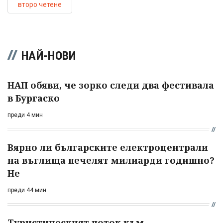
второ четене
НАЙ-НОВИ
НАП обяви, че зорко следи два фестивала
в Бургаско
преди 4 мин
Вярно ли българските електроцентрали
на въглища печелят милиарди годишно?
Не
преди 44 мин
Туристическият поток към