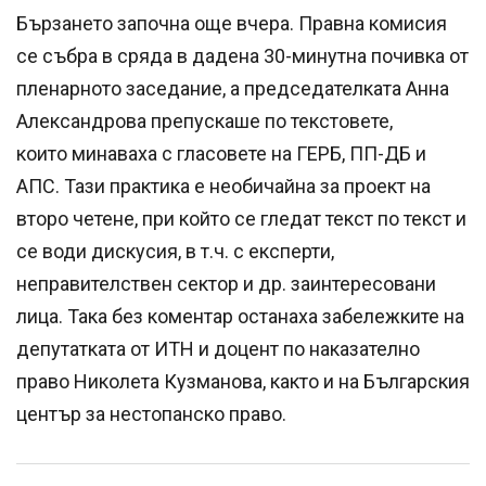
Бързането започна още вчера. Правна комисия
се събра в сряда в дадена 30-минутна почивка от
пленарното заседание, а председателката Анна
Александрова препускаше по текстовете,
които минаваха с гласовете на ГЕРБ, ПП-ДБ и
АПС. Тази практика е необичайна за проект на
второ четене, при който се гледат текст по текст и
се води дискусия, в т.ч. с експерти,
неправителствен сектор и др. заинтересовани
лица. Така без коментар останаха забележките на
депутатката от ИТН и доцент по наказателно
право Николета Кузманова, както и на Българския
център за нестопанско право.