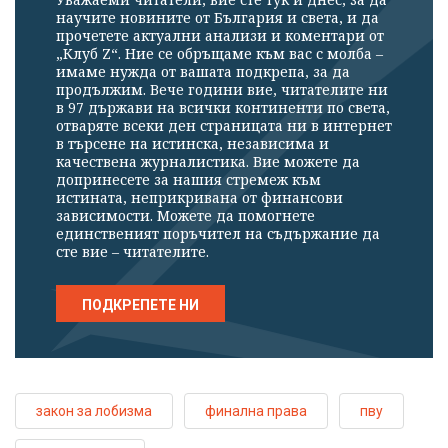
научите новините от България и света, и да
прочетете актуални анализи и коментари от
„Клуб Z“. Ние се обръщаме към вас с молба –
имаме нужда от вашата подкрепа, за да
продължим. Вече години вие, читателите ни
в 97 държави на всички континенти по света,
отваряте всеки ден страницата ни в интернет
в търсене на истинска, независима и
качествена журналистика. Вие можете да
допринесете за нашия стремеж към
истината, неприкривана от финансови
зависимости. Можете да помогнете
единственият поръчител на съдържание да
сте вие – читателите.
ПОДКРЕПЕТЕ НИ
закон за лобизма
финална права
пву