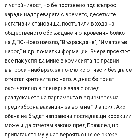
и устойчивост, но бе поставено под въпрос
заради надпреварата с времето, десетките
негативни становища, постъпили в хода на
общественото обсъждане и откровения бойкот
на ДПС-Ново начало, "Възраждане", "Има такъв
народ" и др. по-малки формации. Вчера проектът
все пак успя да мине в комисията по правни
въпроси - набързо, за по-малко от час и без да се
отчетат критиките по него. А днес бе приет
окончателно в пленарна зала с оглед
разпускането на парламента в едномесечна
предизборна ваканция за вота на 19 април. Ако
обаче не бъдат направени последващи корекции,
може и да отчетем закона пред Брюксел, но
прилагането му у нас вероятно ще се окаже