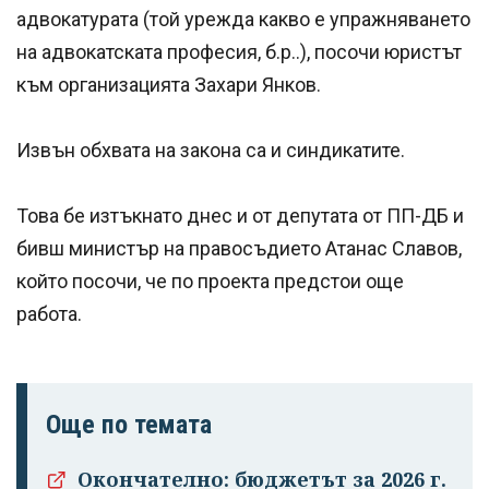
адвокатурата (той урежда какво е упражняването
на адвокатската професия, б.р..), посочи юристът
към организацията Захари Янков.
Извън обхвата на закона са и синдикатите.
Това бе изтъкнато днес и от депутата от ПП-ДБ и
бивш министър на правосъдието Атанас Славов,
който посочи, че по проекта предстои още
работа.
Още по темата
Окончателно: бюджетът за 2026 г.