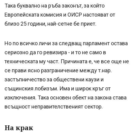
Така буквално на ръба законът, за който
Европейската комисия и ОИСР настояват от
близо 25 години, най-сетне бе приет.
Но по всичко личи за следващ парламент остава
сериозно да го ревизира - и то не само в
техническата му част. Причината е, че все още не
се прави ясно разграничение между т.нар.
застъпничество за обществени каузи и
същинския лобизъм. Има и широк кръг от
изключения. Така основен обект на закона става
всъщност неправителственият сектор.
На крак