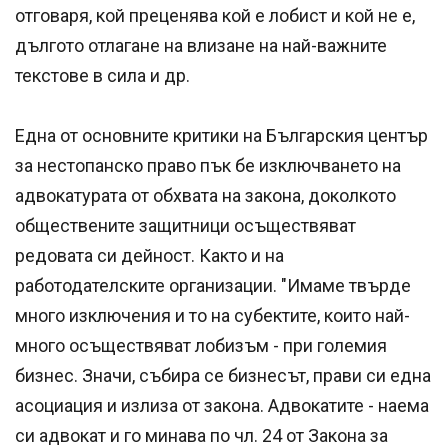
отговаря, кой преценява кой е лобист и кой не е,
дългото отлагане на влизане на най-важните
текстове в сила и др.
Една от основните критики на Българския център
за нестопанско право пък бе изключването на
адвокатурата от обхвата на закона, доколкото
обществените защитници осъществяват
редовата си дейност. Както и на
работодателските организации. "Имаме твърде
много изключения и то на субектите, които най-
много осъществяват лобизъм - при големия
бизнес. Значи, събира се бизнесът, прави си една
асоциация и излиза от закона. Адвокатите - наема
си адвокат и го минава по чл. 24 от Закона за