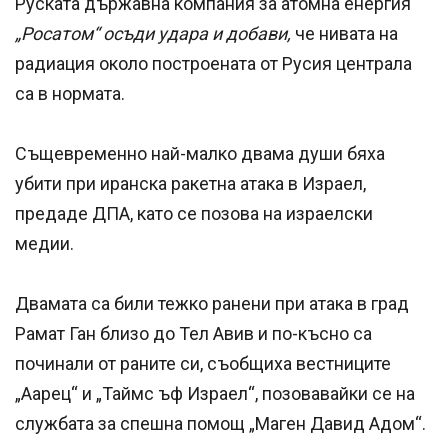
Руската държавна компания за атомна енергия
„Росатом“ осъди удара и добави,
че нивата на
радиация около построената от Русия централа
са в нормата.
Същевременно най-малко двама души бяха
убити при иранска ракетна атака в Израел,
предаде ДПА, като се позова на израелски
медии.
Двамата са били тежко ранени при атака в град
Рамат Ган близо до Тел Авив и по-късно са
починали от раните си, съобщиха вестниците
„Аарец“ и „Таймс ъф Израел“, позовавайки се на
службата за спешна помощ „Маген Давид Адом“.