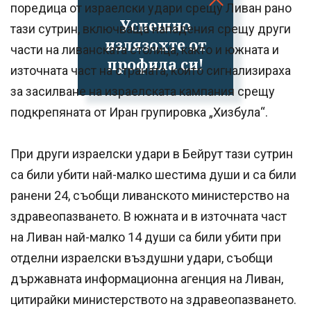
поредица от израелски удари срещу Ливан рано
Успешно
тази сутрин, включваща нападения срещу други
излязохте от
части на ливанската столица, както и южната и
профила си!
източната част на страната, които сигнализираха
за засилване на израелската кампания срещу
подкрепяната от Иран групировка „Хизбула“.
При други израелски удари в Бейрут тази сутрин
са били убити най-малко шестима души и са били
ранени 24, съобщи ливанското министерство на
здравеопазването. В южната и в източната част
на Ливан най-малко 14 души са били убити при
отделни израелски въздушни удари, съобщи
държавната информационна агенция на Ливан,
цитирайки министерството на здравеопазването.