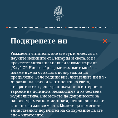
ВСИЧКИ НОВИНИ
ПОЛИТИКА
ИКОНОМИКА
СВЕТЪТ
Подкрепете ни
СПОРТ
КУЛТУРА
ТЕХНОЛОГИИ
КАЛЕЙДОСКОП
МНЕНИЯ
Уважаеми читатели, вие сте тук и днес, за да
научите новините от България и света, и да
прочетете актуални анализи и коментари от
„Клуб Z“. Ние се обръщаме към вас с молба –
имаме нужда от вашата подкрепа, за да
продължим. Вече години вие, читателите ни в 97
Общи условия
Политика за поверителност
държави на всички континенти по света,
отваряте всеки ден страницата ни в интернет в
Реклама
Партньори
Контакти
За Клуб Z
търсене на истинска, независима и качествена
Екип
Подкрепете ни
журналистика. Вие можете да допринесете за
нашия стремеж към истината, неприкривана от
финансови зависимости. Можете да помогнете
единственият поръчител на съдържание да сте
Издател на www.clubz.bg е „Клуб Зебра Медия“ ЕООД, София, ул. "Алеко
вие – читателите.
Константинов" 3. Всички права запазени 2026 „Клуб Зебра Медия“