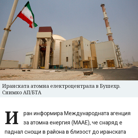
Иранската атомна електроцентрала в Бушехр.
Снимко АП/БТА
И
ран информира Международната агенция
за атомна енергия (МААЕ), че снаряд е
паднал снощи в района в близост до иранската