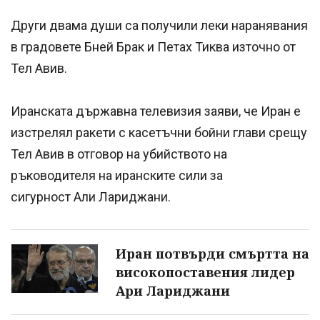
Други двама души са получили леки наранявания
в градовете Бней Брак и Петах Тиква източно от
Тел Авив.
Иранската държавна телевизия заяви, че Иран е
изстрелял ракети с касетъчни бойни глави срещу
Тел Авив в отговор на убийството на
ръководителя на иранските сили за
сигурност Али Лариджани.
Иран потвърди смъртта на
високопоставения лидер
Ари Лариджани