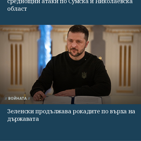
среднощни атаки по Сумска и Николаевска
област
ВОЙНАТА
Зеленски продължава рокадите по върха на
държавата