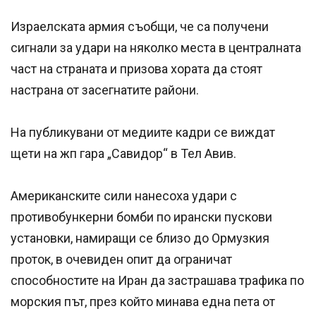
Израелската армия съобщи, че са получени
сигнали за удари на няколко места в централната
част на страната и призова хората да стоят
настрана от засегнатите райони.
На публикувани от медиите кадри се виждат
щети на жп гара „Савидор“ в Тел Авив.
Американските сили нанесоха удари с
противобункерни бомби по ирански пускови
установки, намиращи се близо до Ормузкия
проток, в очевиден опит да ограничат
способностите на Иран да застрашава трафика по
морския път, през който минава една пета от