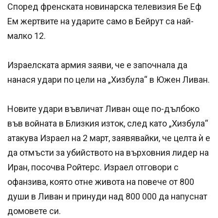
Според френската новинарска телевизия Бе Еф
Ем жертвите на ударите само в Бейрут са най-
малко 12.
Израелската армия заяви, че е започнала да
нанася удари по цели на „Хизбула“ в Южен Ливан.
Новите удари въвличат Ливан още по-дълбоко
във войната в Близкия изток, след като „Хизбула“
атакува Израел на 2 март, заявявайки, че целта ѝ е
да отмъсти за убийството на върховния лидер на
Иран, посочва Ройтерс. Израел отговори с
офанзива, която отне живота на повече от 800
души в Ливан и принуди над 800 000 да напуснат
домовете си.