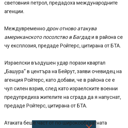
световния петрол, предадоха международните
агенции.
Междувременно
дрон отново атакува
американското посолство в Багдад
и в района се
чу експлозия, предаде Ройтерс, цитирана от БТА.
Израелски въздушен удар порази квартал
„Башура“ в центъра на Бейрут, заяви очевидец на
агенция Ройтерс, като добави, че в района се е
чул силен взрив, след като израелските военни
предупредиха жителите на сграда да я напуснат,
предаде Ройтерс, цитирана от БТА.
Атаката беше част от по-широкообхватната