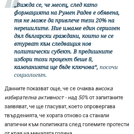
„Вижда се, че месец, след като
формацията на Румен Радев е обявена,
тя не може да привлече тези 20% на
нерешилите. Ние имаме един сериозен
дял български граждани, които не се
втурват към следващия нов
политически субект. В предишните
избори този процент беше 8,
кампанията ще бъде ключова“,
посочи
социологът.
Данните показват още, че се очаква
висока
избирателна активност - над 50%
от запитаните
заявяват, че ще гласуват, което опровергава
твърденията, че хората отново са станали
апатични към политиката след големите протести
от края на миналата година.