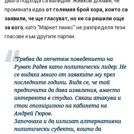
двата подхода са валидни. Живков добави, че
промяната идва
от големия брой хора, които са
заявили, че ще гласуват, но не са решили още
за кого
, като "Маркет линкс" не разпределя тези
гласове към другите партии.
"Трябва да отчетем поведението на
Румен Радев като политически лидер. Не
се видяха много от заявките му през
последните години. Видя се, че той
предпочита да дава изявления, вместо
интервюта в студио. Сякаш атакува и
стои опозиционно на кабинета на
Андрей Гюров.
Започнаха и да излизат алтернативни
политически субекти, които да