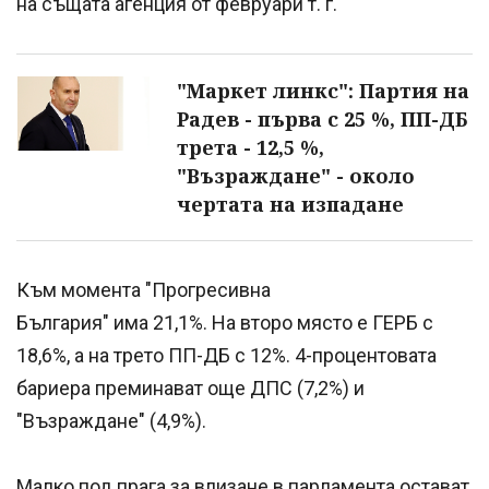
на същата агенция от февруари т. г.
"Маркет линкс": Партия на
Радев - първа с 25 %, ПП-ДБ
трета - 12,5 %,
"Възраждане" - около
чертата на изпадане
Към момента "Прогресивна
България" има 21,1%. На второ място е ГЕРБ с
18,6%, а на трето ПП-ДБ с 12%. 4-процентовата
бариера преминават още ДПС (7,2%) и
"Възраждане" (4,9%).
Малко под прага за влизане в парламента остават