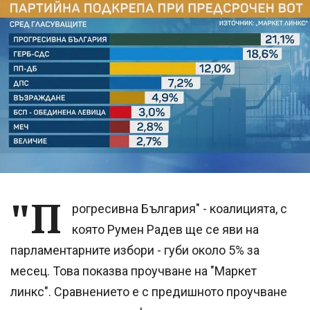
"П
рогресивна България" - коалицията, с
която Румен Радев ще се яви на
парламентарните избори - губи около 5% за
месец. Това показва проучване на "Маркет
линкс". Сравнението е с предишното проучване