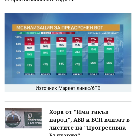
Източник Маркет линкс/бТВ
Хора от "Има такъв
народ", АБВ и БСП влизат в
листите на "Прогресивна
България"