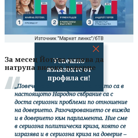
Източник "Маркет линкс"/бТВ
За месец Йотова успява да
Успешно
натрупа високо доверие
излязохте от
профила си!
„Повечето от политиците, които са в
настоящото Народно събрание са с
доста сериозни проблеми по отношение
на доверието. Разочарованието се вижда
и в доверието към парламента. Ние сме
в сериозна политическа криза, която се
изразява и в сериозна криза на доверие –