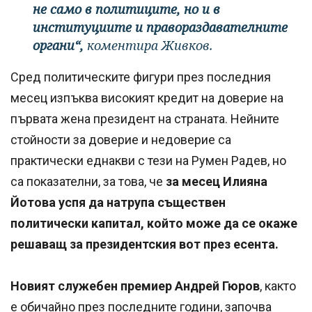
не само в политиците, но и в
институциите и правораздавателните
органи“,
коментира Живков.
Сред политическите фигури през последния
месец изпъква високият кредит на доверие на
първата жена президент на страната. Нейните
стойности за доверие и недоверие са
практически еднакви с тези на Румен Радев, но
са показателни, за това, че
за месец Илияна
Йотова успя да натрупа съществен
политически капитал, който може да се окаже
решаващ за президентския вот през есента.
Новият служебен премиер Андрей Гюров
, както
е обичайно през последните години, започва