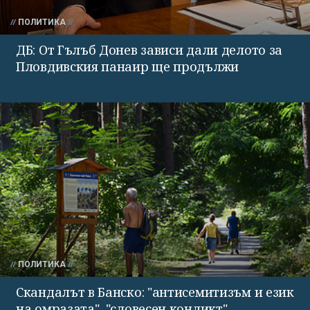
ПОЛИТИКА
ДБ: От Гълъб Донев зависи дали делото за
Пловдивския панаир ще продължи
ПОЛИТИКА
Скандалът в Банско: "антисемитизъм и език
на омразата", "словесен конликт",