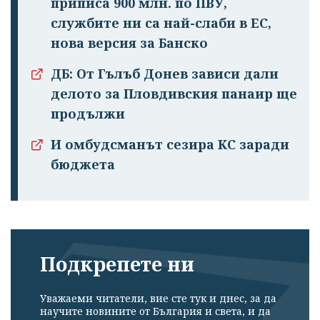
приписа 900 млн. по ПВУ,
службите ни са най-слаби в ЕС,
нова версия за Банско
ДБ: От Гълъб Донев зависи дали
делото за Пловдивския панаир ще
продължи
И омбудсманът сезира КС заради
бюджета
Подкрепете ни
Уважаеми читатели, вие сте тук и днес, за да
научите новините от България и света, и да