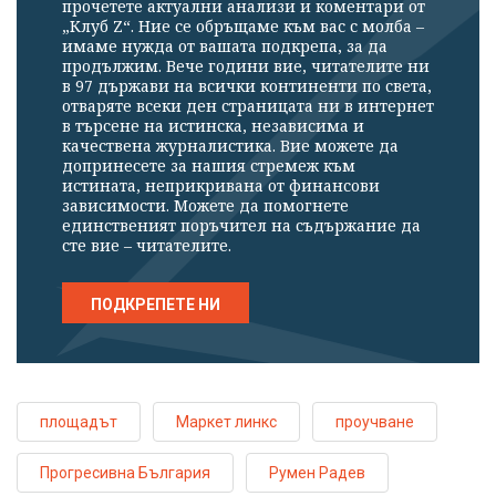
прочетете актуални анализи и коментари от
„Клуб Z“. Ние се обръщаме към вас с молба –
имаме нужда от вашата подкрепа, за да
продължим. Вече години вие, читателите ни
в 97 държави на всички континенти по света,
отваряте всеки ден страницата ни в интернет
в търсене на истинска, независима и
качествена журналистика. Вие можете да
допринесете за нашия стремеж към
истината, неприкривана от финансови
зависимости. Можете да помогнете
единственият поръчител на съдържание да
сте вие – читателите.
ПОДКРЕПЕТЕ НИ
площадът
Маркет линкс
проучване
Прогресивна България
Румен Радев