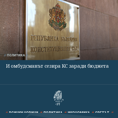
ПОЛИТИКА
И омбудсманът сезира КС заради бюджета
ВСИЧКИ НОВИНИ
ПОЛИТИКА
ИКОНОМИКА
СВЕТЪТ