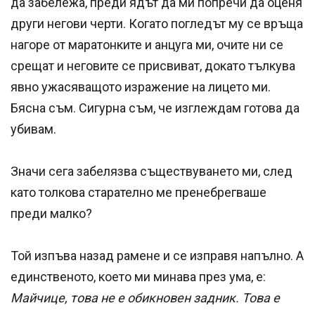
да забележа, преди ядът да ми попречи да оценя
други негови черти. Когато погледът му се връща
нагоре от маратонките и анцуга ми, очите ни се
срещат и неговите се присвиват, докато тълкува
явно ужасяващото изражение на лицето ми.
Бясна съм. Сигурна съм, че изглеждам готова да
убивам.
Значи сега забелязва съществуването ми, след
като толкова старателно ме пренебрегваше
преди малко?
Той изпъва назад рамене и се изправя напълно. А
единственото, което ми минава през ума, е:
Майчице, това не е обикновен задник. Това е