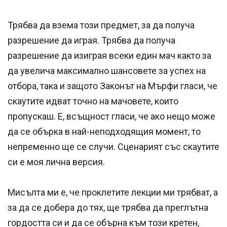
Трябва да взема този предмет, за да получа
разрешение да играя. Трябва да получа
разрешение да изиграя всеки един мач както за
да увелича максимално шансовете за успех на
отбора, така и защото Законът на Мърфи гласи, че
скаутите идват точно на мачовете, които
пропускаш. Е, всъщност гласи, че ако нещо може
да се обърка в най-неподходящия момент, то
непременно ще се случи. Сценарият със скаутите
си е моя лична версия.
Мисълта ми е, че проклетите лекции ми трябват, а
за да се добера до тях, ще трябва да преглътна
гордостта си и да се обърна към този кретен,