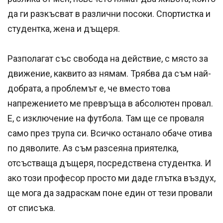
да ги разкъсват в различни посоки. Спортистка и
студентка, жена и дъщеря.
Разполагат със свобода на действие, с място за
движение, каквито аз нямам. Трябва да съм най-
добрата, а проблемът е, че вместо това
напрежението ме превръща в абсолютен провал.
Е, с изключение на футбола. Там ще се проваля
само през трупа си. Всичко останало обаче отива
по дяволите. Аз съм разсеяна приятелка,
отсъстваща дъщеря, посредствена студентка. И
ако този професор просто ми даде глътка въздух,
ще мога да задраскам поне един от тези провали
от списъка.