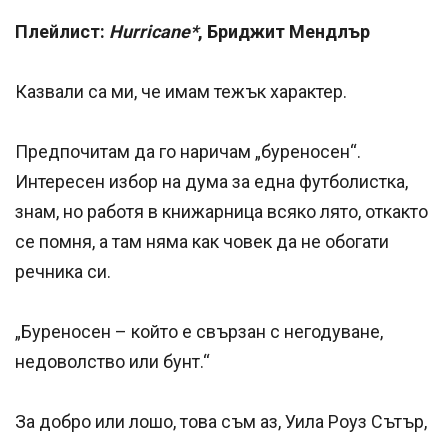
Плейлист:
Hurricane*
, Бриджит Мендлър
Казвали са ми, че имам тежък характер.
Предпочитам да го наричам „буреносен“.
Интересен избор на дума за една футболистка,
знам, но работя в книжарница всяко лято, откакто
се помня, а там няма как човек да не обогати
речника си.
„Буреносен – който е свързан с негодуване,
недоволство или бунт.“
За добро или лошо, това съм аз, Уила Роуз Сътър,