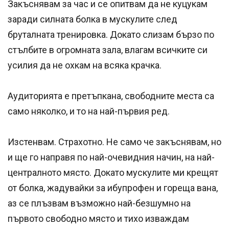
Закъснявам за час и се опитвам да не куцукам
заради силната болка в мускулите след
бруталната тренировка. Докато слизам бързо по
стълбите в огромната зала, влагам всичките си
усилия да не охкам на всяка крачка.
Аудиторията е претъпкана, свободните места са
само няколко, и то на най-първия ред.
Изстенвам. Страхотно. Не само че закъснявам, но
и ще го направя по най-очевидния начин, на най-
централното място. Докато мускулите ми крещят
от болка, жадувайки за ибупрофен и гореща вана,
аз се плъзвам възможно най-безшумно на
първото свободно място и тихо изваждам