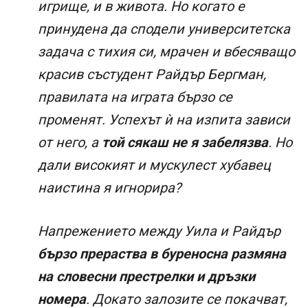
игрище, и в живота. Но когато е
принудена да сподели университетска
задача с тихия си, мрачен и вбесяващо
красив състудент Райдър Бергман,
правилата на играта бързо се
променят. Успехът ѝ на изпита зависи
от него, а
той сякаш не я забелязва
. Но
дали високият и мускулест хубавец
наистина я игнорира?
Напрежението между Уила и Райдър
бързо прераства в буреносна размяна
на словесни престрелки и дръзки
номера
. Докато залозите се покачват,