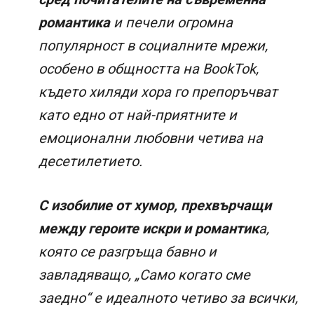
романтика
и печели огромна
популярност в социалните мрежи,
особено в общността на BookTok,
където хиляди хора го препоръчват
като едно от най-приятните и
емоционални любовни четива на
десетилетието.
С изобилие от хумор, прехвърчащи
между героите искри и романтик
а,
която се разгръща бавно и
завладяващо, „Само когато сме
заедно“ е идеалното четиво за всички,