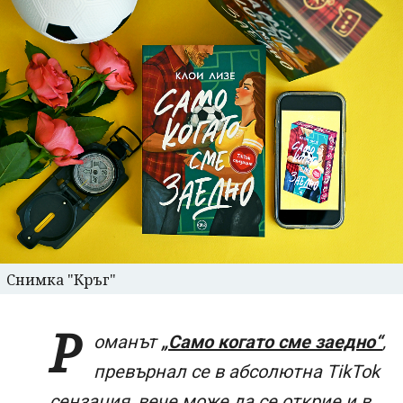
Снимка "Кръг"
Р
оманът
„Само когато сме заедно“
,
превърнал се в абсолютна TikTok
сензация, вече може да се открие и в