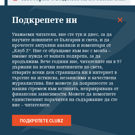
насекомо оцеля три часа под
вода
Подкрепете ни
„Левски“ изпусна аванс от два
Уважаеми читатели, вие сте тук и днес, за да
гола, но елиминира
научите новините от България и света, и да
„Университатя“
прочетете актуални анализи и коментари от
„Клуб Z“. Ние се обръщаме към вас с молба –
имаме нужда от вашата подкрепа, за да
Професор хвана 32-ма студенти
продължим. Вече години вие, читателите ни в 97
да мамят с AI чрез "невидим
държави на всички континенти по света,
отваряте всеки ден страницата ни в интернет в
капан" в изпитния въпрос
търсене на истинска, независима и качествена
журналистика. Вие можете да допринесете за
нашия стремеж към истината, неприкривана от
финансови зависимости. Можете да помогнете
единственият поръчител на съдържание да сте
вие – читателите.
Подкрепете ни
ПОДКРЕПЕТЕ CLUBZ
Уважаеми читатели, вие сте тук и днес, за да