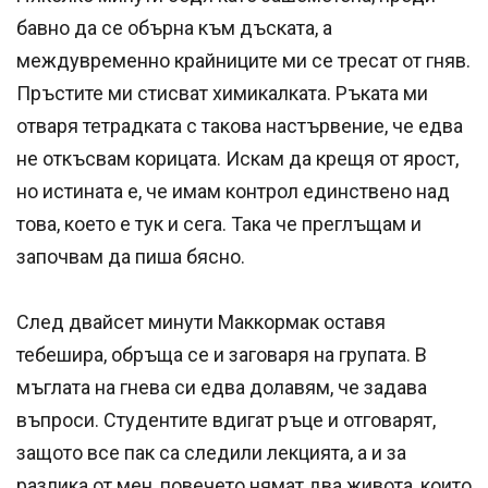
бавно да се обърна към дъската, а
междувременно крайниците ми се тресат от гняв.
Пръстите ми стисват химикалката. Ръката ми
отваря тетрадката с такова настървение, че едва
не откъсвам корицата. Искам да крещя от ярост,
но истината е, че имам контрол единствено над
това, което е тук и сега. Така че преглъщам и
започвам да пиша бясно.
След двайсет минути Маккормак оставя
тебешира, обръща се и заговаря на групата. В
мъглата на гнева си едва долавям, че задава
въпроси. Студентите вдигат ръце и отговарят,
защото все пак са следили лекцията, а и за
разлика от мен, повечето нямат два живота, които