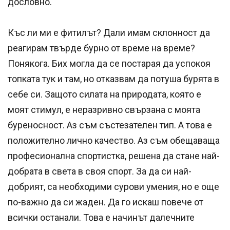
дословно.
Къс ли ми е фитилът? Дали имам склонност да
реагирам твърде бурно от време на време?
Понякога. Бих могла да се постарая да успокоя
топката тук и там, но отказвам да потуша бурята в
себе си. Защото силата на природата, която е
моят стимул, е неразривно свързана с моята
буреносност. Аз съм състезателен тип. А това е
положително лично качество. Аз съм обещаваща
професионална спортистка, решена да стане най-
добрата в света в своя спорт. За да си най-
добрият, са необходими сурови умения, но е още
по-важно да си жаден. Да го искаш повече от
всички останали. Това е начинът далечните