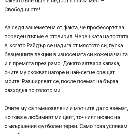
каквато все още е недостъпна за мен. –
Свободни сте!
Аз седя зашеметена от факта, че професорът за
пореден път ме е отсвирил. Черешката на тортата
е, когато Райдър се надига от мястото си, пуска
безценните лекции в износената си кожена чанта
и я премята през рамо. Докато затваря капака,
очите му скокват нагоре и най-сетне срещат
моите. Разширяват се, после поемат на бърза
разходка по тялото ми.
Очите му са тъмнозелени и мътните да го вземат,
но това е любимият ми цвят, точният нюанс на
съвършения футболен терен. Само това успявам