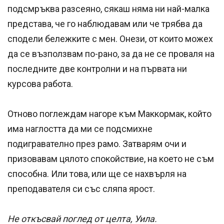
подсмръква разсеяно, сякаш няма ни най-малка
представа, че го наблюдавам или че трябва да
сподели бележките с мен. Онези, от които можех
да се възползвам по-рано, за да не се проваля на
последните две контролни и на първата ни
курсова работа.
Отново поглеждам нагоре към Маккормак, който
има наглостта да ми се подсмихне
подигравателно през рамо. Затварям очи и
призовавам цялото спокойствие, на което не съм
способна. Или това, или ще се нахвърля на
преподавателя си със сляпа ярост.
Не откъсвай поглед от целта, Уила.