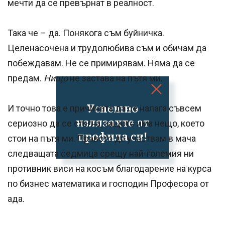
мечти да се превърнат в реалност.
Така че – да. Понякога съм буйничка.
Целенасочена и трудолюбива съм и обичам да
побеждавам. Не се примирявам. Няма да се
предам.
Нищо
не застава на пътя ми.
Успешно
И точно това е причината да се налага съвсем
излязохте от
сериозно да се стегна, защото има нещо, което
профила си!
стои на пътя ми. Правото да участвам в мача
следващата седмица срещу най-големия ни
противник виси на косъм благодарение на курса
по бизнес математика и господин Професора от
ада.