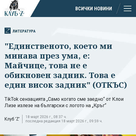
ВСИЧКИ НОВИНИ
ЛИТЕРАТУРА
"Единственото, което ми
минава през ума, е:
Майчице, това не е
обикновен задник. Това е
един висок задник" (ОТКЪС)
TikTok сензацията „Само когато сме заедно“ от Клои
Лизе излезе на български с логото на „Кръг“
18 март 2026 г., 08:37 ч.
Клуб 'Z'
последна редакция 18 март 2026 г., 09:59 ч.