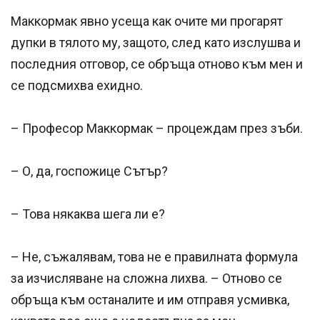
Маккормак явно усеща как очите ми прогарят
дупки в тялото му, защото, след като изслушва и
последния отговор, се обръща отново към мен и
се подсмихва ехидно.
– Професор Маккормак – процеждам през зъби.
– О, да, госпожице Сътър?
– Това някаква шега ли е?
– Не, съжалявам, това не е правилната формула
за изчисляване на сложна лихва. – Отново се
обръща към останалите и им отправя усмивка,