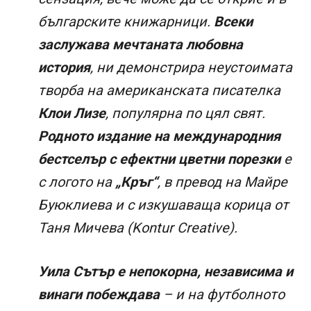
българските книжарници.
Всеки
заслужава мечтаната любовна
история
, ни демонстрира неустоимата
творба на американската писателка
Клои Лизе
, популярна по цял свят.
Родното издание на международния
бестселър с ефектни цветни порезки
е
с логото на
„Кръг“
, в превод на Майре
Буюклиева и с изкушаваща корица от
Таня Мичева (Kontur Creative).
Уила Сътър е непокорна, независима и
винаги побеждава
– и на футболното