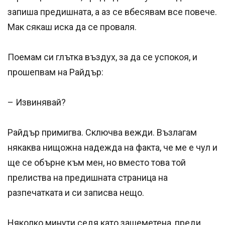
запиша предишната, а аз се вбесявам все повече.
Мак сякаш иска да се проваля.
Поемам си глътка въздух, за да се успокоя, и
прошепвам на Райдър:
– Извинявай?
Райдър примигва. Сключва вежди. Възлагам
някаква нищожна надежда на факта, че ме е чул и
ще се обърне към мен, но вместо това той
прелиства на предишната страница на
разпечатката и си записва нещо.
Няколко минути седя като зашеметена, преди