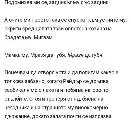
Подсмихва ми се, задникът му със задник.
А очите ми просто така се спускат към устните му,
скрити сред цялата тази оплетена козина на
брадата му. Мигвам.
Мамка му. Мразя да губя.
Мразя
да губя.
Понечвам да отворя уста и да попитам какво е
толкова забавно, когато Райдър се дръпва,
заобикаля ме с лекота и побягва нагоре по
стълбите. Стоя и треперя от яд, бясна на
негодника и на странното му високомерно
държание, докато залата почти се изпразва.