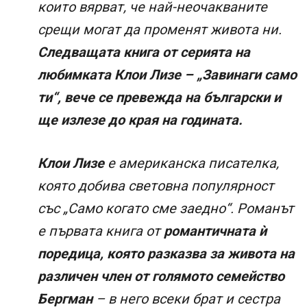
които вярват, че най-неочакваните
срещи могат да променят живота ни.
Следващата книга от серията на
любимката Клои Лизе – „Завинаги само
ти“, вече се превежда на български и
ще излезе до края на годината.
Клои Лизе
e американска писателка,
която добива световна популярност
със „Само когато сме заедно“. Романът
е първата книга от
романтичната ѝ
поредица, която разказва за живота на
различен член от голямото семейство
Бергман
– в него всеки брат и сестра