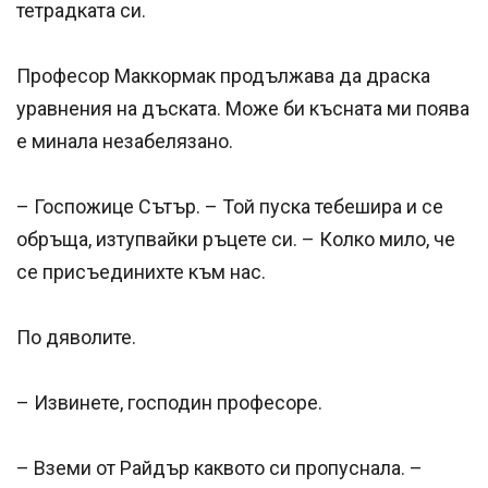
тетрадката си.
Професор Маккормак продължава да драска
уравнения на дъската. Може би късната ми поява
е минала незабелязано.
– Госпожице Сътър. – Той пуска тебешира и се
обръща, изтупвайки ръцете си. – Колко мило, че
се присъединихте към нас.
По дяволите.
– Извинете, господин професоре.
– Вземи от Райдър каквото си пропуснала. –