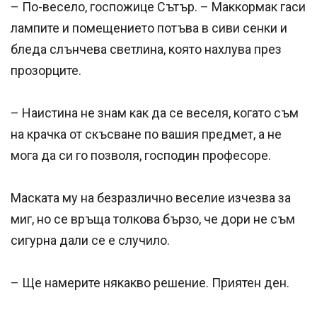
– По-весело, госпожице Сътър. – Маккормак гаси
лампите и помещението потъва в сиви сенки и
бледа слънчева светлина, която нахлува през
прозорците.
– Наистина не знам как да се веселя, когато съм
на крачка от скъсване по вашия предмет, а не
мога да си го позволя, господин професоре.
Маската му на безразлично веселие изчезва за
миг, но се връща толкова бързо, че дори не съм
сигурна дали се е случило.
– Ще намерите някакво решение. Приятен ден.