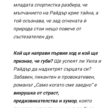
младата спортистка разбира, че
мълчанието на Райдър крие тайна, а
той осъзнава, че зад огнената ѝ
природа стои нещо повече от
състезателен дух.
Кой ще направи първия ход и кой ще
признае, че губи?
Ще успеят ли Уила и
Райдър да надхитрят сърцата си?
Забавен, пикантен и провокативен,
романът „Само когато сме заедно“ е
вихрушка от страст,
предизвикателства и хумор
, която