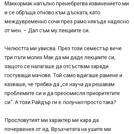
Маккормак напълно пренебрегва извинението ми
и се обръща отново към дъската, като
междувременно сочи през рамо някъде надясно
от мен. – Дал съм му лекциите си.
Челюстта ми увисва. През този семестър вече
три пъти молих Мак да ми даде лекциите си,
защото се налагаше да отсъствам заради
гостуващи мачове. Той само вдигаше рамене и
казваше, че трябва да „се науча да решавам
проблемите си и да преосмисля приоритетите
си“. А този Райдър ги е
получил
просто така?
Прословутият ми характер ме кара да
почервенея от яд. Връхчетата на ушите ми