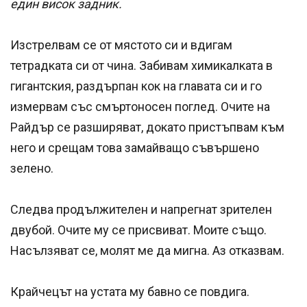
един висок задник.
Изстрелвам се от мястото си и вдигам
тетрадката си от чина. Забивам химикалката в
гигантския, раздърпан кок на главата си и го
измервам със смъртоносен поглед. Очите на
Райдър се разширяват, докато пристъпвам към
него и срещам това замайващо съвършено
зелено.
Следва продължителен и напрегнат зрителен
двубой. Очите му се присвиват. Моите също.
Насълзяват се, молят ме да мигна. Аз отказвам.
Крайчецът на устата му бавно се повдига.