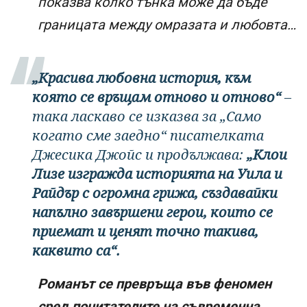
показва колко тънка може да бъде
границата между омразата и любовта…
„Красива любовна история, към
която се връщам отново и отново“
–
така ласкаво се изказва за „Само
когато сме заедно“ писателката
Джесика Джойс и продължава:
„Клои
Лизе изгражда историята на Уила и
Райдър с огромна грижа, създавайки
напълно завършени герои, които се
приемат и ценят точно такива,
каквито са“.
Романът се превръща във феномен
сред почитателите на съвременна