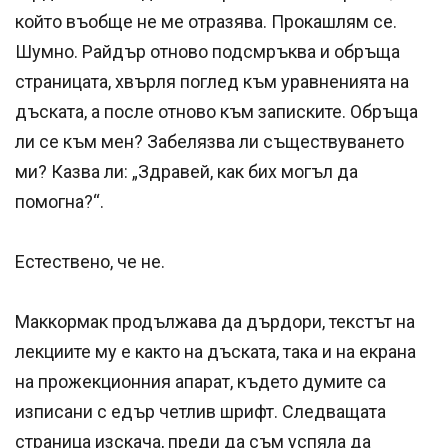
който въобще не ме отразява. Прокашлям се.
Шумно. Райдър отново подсмръква и обръща
страницата, хвърля поглед към уравненията на
дъската, а после отново към записките. Обръща
ли се към мен? Забелязва ли съществуването
ми? Казва ли: „Здравей, как бих могъл да
помогна?“.
Естествено, че не.
Маккормак продължава да дърдори, текстът на
лекциите му е както на дъската, така и на екрана
на прожекционния апарат, където думите са
изписани с едър четлив шрифт. Следващата
страница изскача, преди да съм успяла да