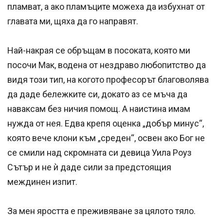
пламват, а ако пламъците можеха да избухнат от
главата ми, щяха да го направят.
Най-накрая се обръщам в посоката, която ми
посочи Мак, водена от нездраво любопитство да
видя този тип, на когото професорът благоволява
да даде бележките си, докато аз се мъча да
наваксам без ничия помощ. А наистина имам
нужда от нея. Едва крепя оценка „добър минус“,
която вече клони към „среден“, освен ако Бог не
се смили над скромната си девица Уила Роуз
Сътър и не ѝ даде сили за предстоящия
междинен изпит.
За мен яростта е преживяване за цялото тяло.