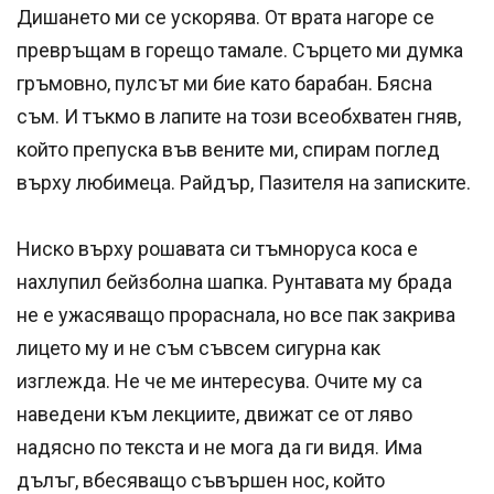
Дишането ми се ускорява. От врата нагоре се
превръщам в горещо тамале. Сърцето ми думка
гръмовно, пулсът ми бие като барабан. Бясна
съм. И тъкмо в лапите на този всеобхватен гняв,
който препуска във вените ми, спирам поглед
върху любимеца. Райдър, Пазителя на записките.
Ниско върху рошавата си тъмноруса коса е
нахлупил бейзболна шапка. Рунтавата му брада
не е ужасяващо прораснала, но все пак закрива
лицето му и не съм съвсем сигурна как
изглежда. Не че ме интересува. Очите му са
наведени към лекциите, движат се от ляво
надясно по текста и не мога да ги видя. Има
дълъг, вбесяващо съвършен нос, който