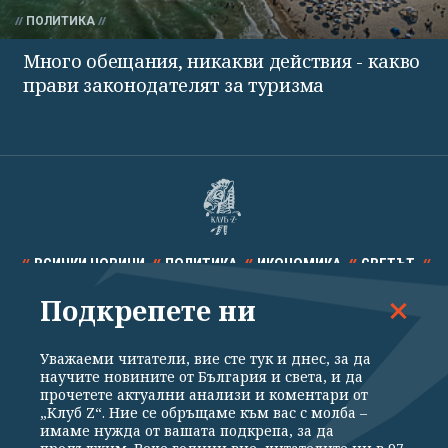
ПОЛИТИКА
Много обещания, никакви действия - какво
прави законодателят за туризма
ВСИЧКИ НОВИНИ
ПОЛИТИКА
ИКОНОМИКА
СВЕТЪТ
Подкрепете ни
СПОРТ
КУЛТУРА
ТЕХНОЛОГИИ
КАЛЕЙДОСКОП
МНЕНИЯ
Уважаеми читатели, вие сте тук и днес, за да
научите новините от България и света, и да
прочетете актуални анализи и коментари от
„Клуб Z“. Ние се обръщаме към вас с молба –
имаме нужда от вашата подкрепа, за да