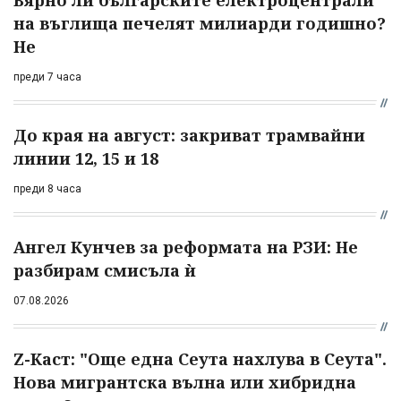
Вярно ли българските електроцентрали
на въглища печелят милиарди годишно?
Не
преди 7 часа
До края на август: закриват трамвайни
линии 12, 15 и 18
преди 8 часа
Ангел Кунчев за реформата на РЗИ: Не
разбирам смисъла ѝ
07.08.2026
Z-Каст: "Още една Сеута нахлува в Сеута".
Нова мигрантска вълна или хибридна