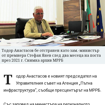
Тодор Анастасов бе отстранен като зам.-министър
от премиера Стефан Янев след два месеца на поста
през 2021 г. Снимка архив МРРБ
Т
одор Анастасов е новият председател на
Управителния съвет на Агенция „Пътна
инфраструктура“, съобщи пресцентърът на МРРБ.
Със заповед на министъра на регионалното