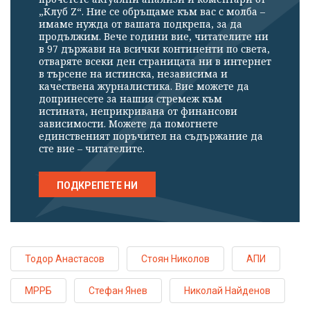
„Клуб Z“. Ние се обръщаме към вас с молба –
имаме нужда от вашата подкрепа, за да
продължим. Вече години вие, читателите ни
в 97 държави на всички континенти по света,
отваряте всеки ден страницата ни в интернет
в търсене на истинска, независима и
качествена журналистика. Вие можете да
допринесете за нашия стремеж към
истината, неприкривана от финансови
зависимости. Можете да помогнете
единственият поръчител на съдържание да
сте вие – читателите.
ПОДКРЕПЕТЕ НИ
Тодор Анастасов
Стоян Николов
АПИ
МРРБ
Стефан Янев
Николай Найденов