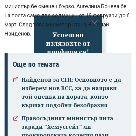
министър бе сменен бързо. Ангелина Бонева бе
на поста само две седмици - от 19 февруари до 6
март. След това министър стана Николай
Успешно
Найденов.
излязохте от
профила си!
Още по темата
Найденов за СГП: Основното е да
изберем нов ВСС, за да направи
той оценка на хората, които
вършат подобни безобразия
Правосъдният министър пита
заради "Хемусгейт" ли
прокурорската колегия пази