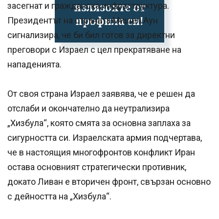
излязохте от
засегнат и гражданска инфраструктура.
профила си!
Президентът на страната Мишел Аун
сигнализира, че би бил готов за директни
преговори с Израел с цел прекратяване на
нападенията.
От своя страна Израел заявява, че е решен да
отслаби и окончателно да неутрализира
„Хизбула“, която смята за основна заплаха за
сигурността си. Израелската армия подчертава,
че в настоящия многофронтов конфликт Иран
остава основният стратегически противник,
докато Ливан е вторичен фронт, свързан основно
с дейността на „Хизбула“.