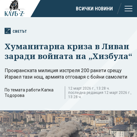
ВСИЧКИ НОВИНИ
СВЕТЪТ
Хуманитарна криза в Ливан
заради войната на „Хизбула“
Проиранската милиция изстреля 200 ракети срещу
Израел тази нощ, армията отговаря с бойни самолети
12 март 2026 г., 13:28 ч.
По темата работи Капка
последна редакция 12 март 2026 г.,
Тодорова
13:28 ч.