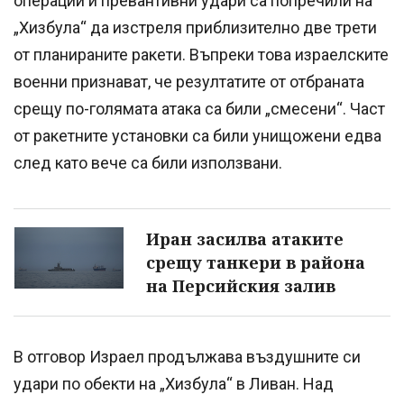
операции и превантивни удари са попречили на
„Хизбула“ да изстреля приблизително две трети
от планираните ракети. Въпреки това израелските
военни признават, че резултатите от отбраната
срещу по-голямата атака са били „смесени“. Част
от ракетните установки са били унищожени едва
след като вече са били използвани.
Иран засилва атаките
срещу танкери в района
на Персийския залив
В отговор Израел продължава въздушните си
удари по обекти на „Хизбула“ в Ливан. Над