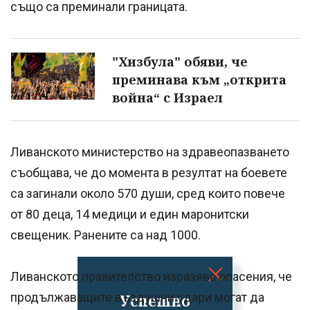
също са преминали границата.
"Хизбула" обяви, че
преминава към „открита
война“ с Израел
Ливанското министерство на здравеопазването
съобщава, че до момента в резултат на боевете
са загинали около 570 души, сред които повече
от 80 деца, 14 медици и един маронитски
свещеник. Ранените са над 1000.
Ливанското правителство изразява опасения, че
продължаващите въздушни удари могат да
Успешно