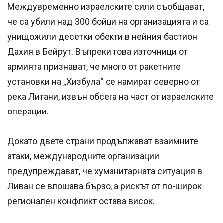
Междувременно израелските сили съобщават,
че са убили над 300 бойци на организацията и са
унищожили десетки обекти в нейния бастион
Дахия в Бейрут. Въпреки това източници от
армията признават, че много от ракетните
установки на „Хизбула“ се намират северно от
река Литани, извън обсега на част от израелските
операции.
Докато двете страни продължават взаимните
атаки, международните организации
предупреждават, че хуманитарната ситуация в
Ливан се влошава бързо, а рискът от по-широк
регионален конфликт остава висок.