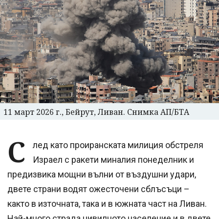
11 март 2026 г., Бейрут, Ливан. Снимка АП/БТА
С
лед като проиранската милиция обстреля
Израел с ракети миналия понеделник и
предизвика мощни вълни от въздушни удари,
двете страни водят ожесточени сблъсъци –
както в източната, така и в южната част на Ливан.
Най-много страда цивилното население и в двете