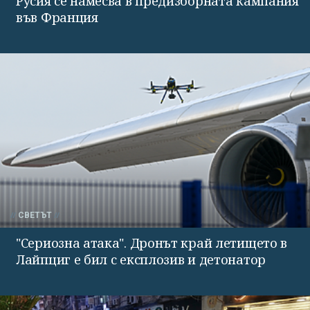
Русия се намесва в предизборната кампания
във Франция
СВЕТЪТ
"Сериозна атака". Дронът край летището в
Лайпциг е бил с експлозив и детонатор