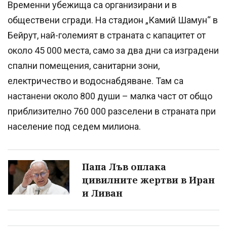
Временни убежища са организирани и в
обществени сгради. На стадион „Камий Шамун“ в
Бейрут, най-големият в страната с капацитет от
около 45 000 места, само за два дни са изградени
спални помещения, санитарни зони,
електричество и водоснабдяване. Там са
настанени около 800 души – малка част от общо
приблизително 760 000 разселени в страната при
население под седем милиона.
Папа Лъв оплака
цивилните жертви в Иран
и Ливан