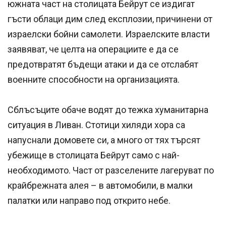
южната част на столицата Бейрут се издигат
гъсти облаци дим след експлозии, причинени от
израелски бойни самолети. Израелските власти
заявяват, че целта на операциите е да се
предотвратят бъдещи атаки и да се отслабят
военните способности на организацията.
Сблъсъците обаче водят до тежка хуманитарна
ситуация в Ливан. Стотици хиляди хора са
напуснали домовете си, а много от тях търсят
убежище в столицата Бейрут само с най-
необходимото. Част от разселените лагеруват по
крайбрежната алея – в автомобили, в малки
палатки или направо под открито небе.