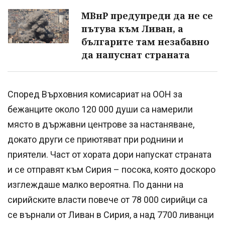
МВнР предупреди да не се
пътува към Ливан, а
българите там незабавно
да напуснат страната
Според Върховния комисариат на ООН за
бежанците около 120 000 души са намерили
място в държавни центрове за настаняване,
докато други се приютяват при роднини и
приятели. Част от хората дори напускат страната
и се отправят към Сирия – посока, която доскоро
изглеждаше малко вероятна. По данни на
сирийските власти повече от 78 000 сирийци са
се върнали от Ливан в Сирия, а над 7700 ливанци