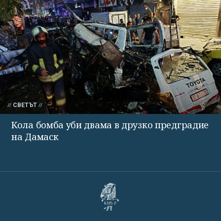
СВЕТЪТ
Кола бомба уби двама в друзко предградие
на Дамаск