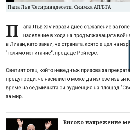
Папа Лъв Четиринадесети. Снимка АП/БТА
П
апа Лъв XIV изрази днес съжаление за гол
население в хода на продължаващата война
в Ливан, като заяви, че страната, която е цел на и
"голямо изпитание", предаде Ройтерс.
Светият отец, който неведнъж призова за прекрат
предупреди, че насилието може да излезе извън к
време на седмичната си аудиенция на площад "Све
за мир.
Високо напрежение ме