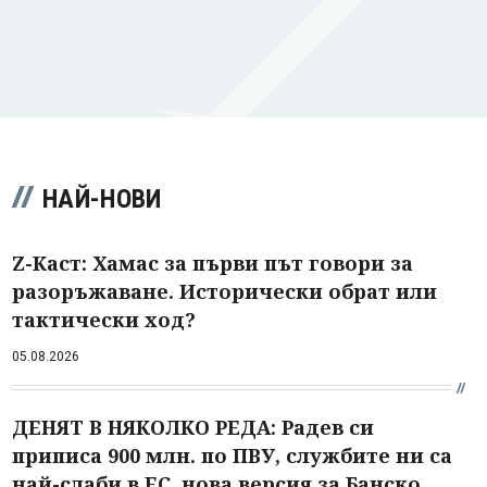
НАЙ-НОВИ
Z-Каст: Хамас за първи път говори за
разоръжаване. Исторически обрат или
тактически ход?
05.08.2026
ДЕНЯТ В НЯКОЛКО РЕДА: Радев си
приписа 900 млн. по ПВУ, службите ни са
най-слаби в ЕС, нова версия за Банско