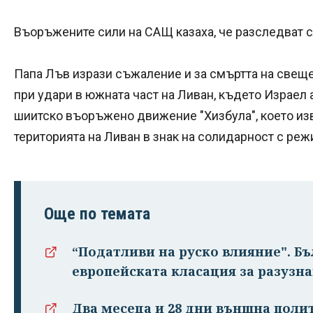
Въоръжените сили на САЩ казаха, че разследват с
Папа Лъв изрази съжаление и за смъртта на свеще
при удари в южната част на Ливан, където Израел 
шиитско въоръжено движение "Хизбула", което из
територията на Ливан в знак на солидарност с ре
Още по темата
“Податливи на руско влияние". Бъ
европейската класация за разузн
Два месеца и 28 дни външна поли