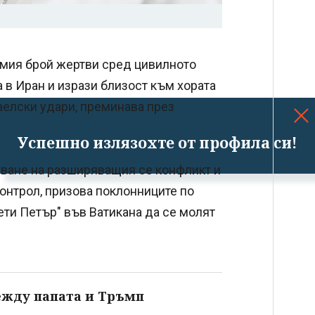
емия брой жертви сред цивилното
 в Иран и изрази близост към хората
зраелски удари, преминава през
Успешно излязохте от профила си!
яване на разширяващия се конфликт и
онтрол, призова поклонниците по
ти Петър" във Ватикана да се молят
жду папата и Тръмп