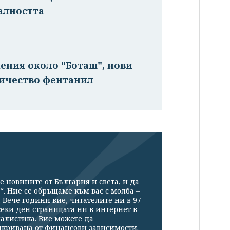
алността
ения около "Боташ", нови
личество фентанил
е новините от България и света, и да
“. Ние се обръщаме към вас с молба –
Вече години вие, читателите ни в 97
секи ден страницата ни в интернет в
налистика. Вие можете да
икривана от финансови зависимости.