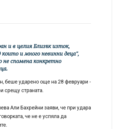
ан и в целия Близък изток,
 които и много невинни деца",
то не спомена конкретно
ца.
н, беше ударено още на 28 февруари -
и срещу страната.
ва Али Бахрейни заяви, че при удара
оворката, че не е успяла да
те.