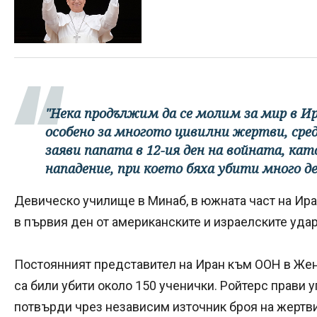
"Нека продължим да се молим за мир в Ир
особено за многото цивилни жертви, сред
заяви папата в 12-ия ден на войната, ка
нападение, при което бяха убити много де
Девическо училище в Минаб, в южната част на Ира
в първия ден от американските и израелските удар
Постоянният представител на Иран към ООН в Жене
са били убити около 150 ученички. Ройтерс прави уг
потвърди чрез независим източник броя на жертви