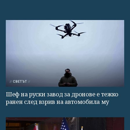
СВЕТЪТ
Шеф на руски завод за дронове е тежко
ранен след взрив на автомобила му