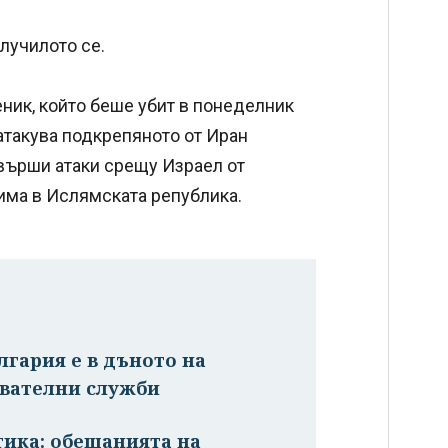
лучилото се.
ник, който беше убит в понеделник
атакува подкрепяното от Иран
върши атаки срещу Израел от
жима в Ислямската република.
лгария е в дъното на
авателни служби
тика: обещанията на