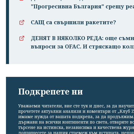
"Прогресивна България" срещу ре
САЩ са свършили ракетите?
ДЕНЯТ В НЯКОЛКО РЕДА: още съмн
въпроси за OFAC. И стряскащо ко
Подкрепете ни
Уважаеми читатели, вие сте тук и днес, за да научит
прочетете актуални анализи и коментари от „Клуб Z
имаме нужда от вашата подкрепа, за да продължим. 
държави на всички континенти по света, отваряте в
търсене на истинска, независима и качествена жур
допринесете за нашия стремеж към истината, непр