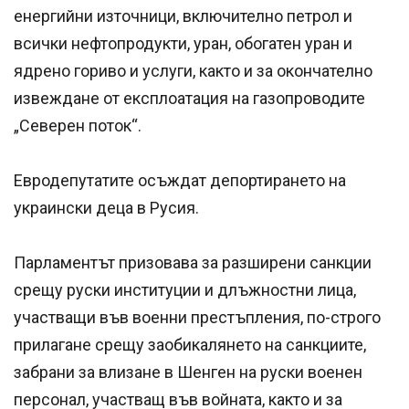
енергийни източници, включително петрол и
всички нефтопродукти, уран, обогатен уран и
ядрено гориво и услуги, както и за окончателно
извеждане от експлоатация на газопроводите
„Северен поток“.
Евродепутатите осъждат депортирането на
украински деца в Русия.
Парламентът призовава за разширени санкции
срещу руски институции и длъжностни лица,
участващи във военни престъпления, по-строго
прилагане срещу заобикалянето на санкциите,
забрани за влизане в Шенген на руски военен
персонал, участващ във войната, както и за