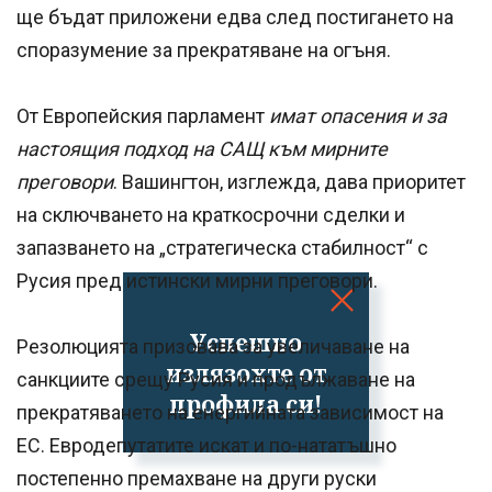
ще бъдат приложени едва след постигането на
споразумение за прекратяване на огъня.
От Европейския парламент
имат опасения и за
настоящия подход на САЩ към мирните
преговори
. Вашингтон, изглежда, дава приоритет
на сключването на краткосрочни сделки и
запазването на „стратегическа стабилност“ с
Русия пред истински мирни преговори.
Успешно
Резолюцията призовава за увеличаване на
излязохте от
санкциите срещу Русия и продължаване на
профила си!
прекратяването на енергийната зависимост на
ЕС. Евродепутатите искат и по-нататъшно
постепенно премахване на други руски