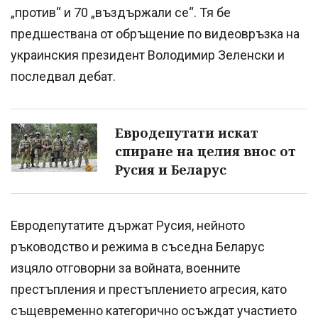
„против“ и 70 „въздържали се“. Тя бе
предшествана от обръщение по видеовръзка на
украинския президент Володимир Зеленски и
последвал дебат.
Евродепутати искат
спиране на целия внос от
Русия и Беларус
Евродепутатите държат Русия, нейното
ръководство и режима в съседна Беларус
изцяло отговорни за войната, военните
престъпления и престъплението агресия, като
същевременно категорично осъждат участието