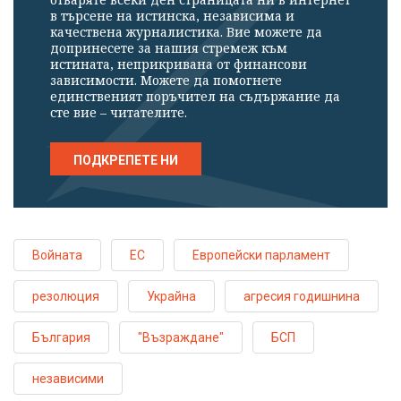
в търсене на истинска, независима и
качествена журналистика. Вие можете да
допринесете за нашия стремеж към
истината, неприкривана от финансови
зависимости. Можете да помогнете
единственият поръчител на съдържание да
сте вие – читателите.
ПОДКРЕПЕТЕ НИ
Войната
ЕС
Европейски парламент
резолюция
Украйна
агресия годишнина
България
"Възраждане"
БСП
независими