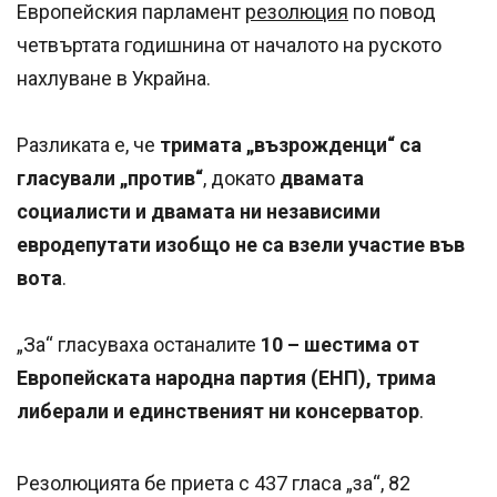
Европейския парламент
резолюция
по повод
четвъртата годишнина от началото на руското
нахлуване в Украйна.
Разликата е, че
тримата „възрожденци“ са
гласували „против“
, докато
двамата
социалисти и двамата ни независими
евродепутати изобщо не са взели участие във
вота
.
„За“ гласуваха останалите
10 – шестима от
Европейската народна партия (ЕНП), трима
либерали и единственият ни консерватор
.
Резолюцията бе приета с 437 гласа „за“, 82