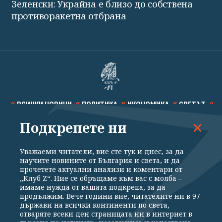
Зеленски: Украйна е близо до собствена
противоракетна отбрана
ВСИЧКИ НОВИНИ
ПОЛИТИКА
ИКОНОМИКА
СВЕТЪТ
Подкрепете ни
СПОРТ
КУЛТУРА
ТЕХНОЛОГИИ
КАЛЕЙДОСКОП
МНЕНИЯ
Уважаеми читатели, вие сте тук и днес, за да
научите новините от България и света, и да
прочетете актуални анализи и коментари от
„Клуб Z“. Ние се обръщаме към вас с молба –
имаме нужда от вашата подкрепа, за да
продължим. Вече години вие, читателите ни в 97
Общи условия
Политика за поверителност
държави на всички континенти по света,
отваряте всеки ден страницата ни в интернет в
Реклама
Партньори
Контакти
За Клуб Z