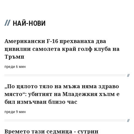
НАЙ-НОВИ
Американски F-16 прехванаха два
цивилни самолета край голф клуба на
Тръмп
преди 6 мин
„По цялото тяло на мъжа няма здраво
място“: убитият на Младежкия хълм е
бил измъчван близо час
преди 9 мин
Времето тази седмица - сутрин