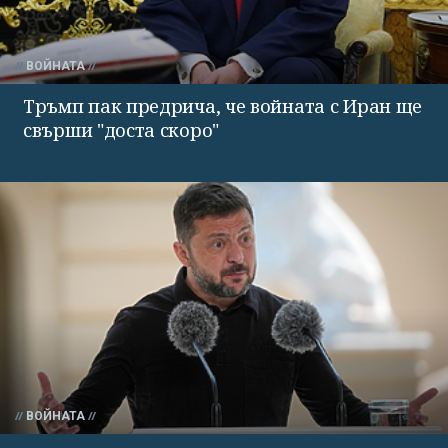
ВОЙНАТА
Тръмп пак предрича, че войната с Иран ще
свърши "доста скоро"
ВОЙНАТА