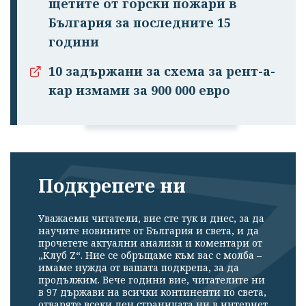
щетите от горски пожари в
България за последните 15
години
Успешно
излязохте от
10 задържани за схема за рент-а-
профила си!
кар измами за 900 000 евро
Подкрепете ни
Уважаеми читатели, вие сте тук и днес, за да
научите новините от България и света, и да
прочетете актуални анализи и коментари от
„Клуб Z“. Ние се обръщаме към вас с молба –
имаме нужда от вашата подкрепа, за да
продължим. Вече години вие, читателите ни
в 97 държави на всички континенти по света,
отваряте всеки ден страницата ни в интернет