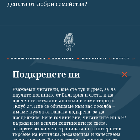
децата от добри семейства?
ВСИЧКИ НОВИНИ
ПОЛИТИКА
ИКОНОМИКА
СВЕТЪТ
Подкрепете ни
СПОРТ
КУЛТУРА
ТЕХНОЛОГИИ
КАЛЕЙДОСКОП
МНЕНИЯ
Уважаеми читатели, вие сте тук и днес, за да
научите новините от България и света, и да
прочетете актуални анализи и коментари от
„Клуб Z“. Ние се обръщаме към вас с молба –
имаме нужда от вашата подкрепа, за да
продължим. Вече години вие, читателите ни в 97
Общи условия
Политика за поверителност
държави на всички континенти по света,
отваряте всеки ден страницата ни в интернет в
Реклама
Партньори
Контакти
За Клуб Z
търсене на истинска, независима и качествена
Екип
Подкрепете ни
журналистика. Вие можете да допринесете за