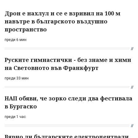
Дрон е нахлул и се е взривил на 100 м
навътре в българското въздушно
пространство
преди 6 мин
Руските гимнастички - без знаме и химн
на Световното във Франкфурт
преди 33 мин
НАП обяви, че зорко следи два фестивала
в Бургаско
преди 1 час
Вярно ли българските електроцентрали