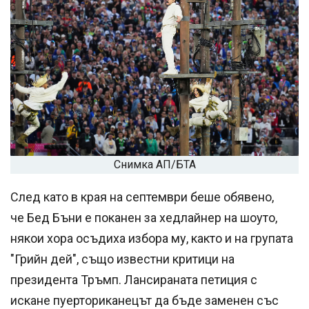
Снимка АП/БТА
След като в края на септември беше обявено,
че Бед Бъни е поканен за хедлайнер на шоуто,
някои хора осъдиха избора му, както и на групата
"Грийн дей", също известни критици на
президента Тръмп. Лансираната петиция с
искане пуерториканецът да бъде заменен със