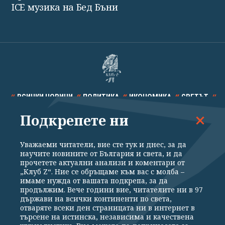
ICE музика на Бед Бъни
ВСИЧКИ НОВИНИ
ПОЛИТИКА
ИКОНОМИКА
СВЕТЪТ
Подкрепете ни
СПОРТ
КУЛТУРА
ТЕХНОЛОГИИ
КАЛЕЙДОСКОП
МНЕНИЯ
Уважаеми читатели, вие сте тук и днес, за да
научите новините от България и света, и да
прочетете актуални анализи и коментари от
„Клуб Z“. Ние се обръщаме към вас с молба –
имаме нужда от вашата подкрепа, за да
продължим. Вече години вие, читателите ни в 97
Общи условия
Политика за поверителност
държави на всички континенти по света,
отваряте всеки ден страницата ни в интернет в
Реклама
Партньори
Контакти
За Клуб Z
търсене на истинска, независима и качествена
Екип
Подкрепете ни