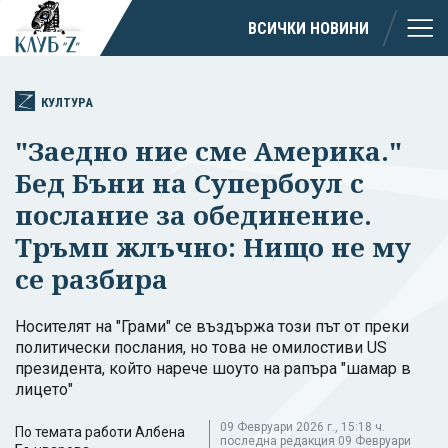
ВСИЧКИ НОВИНИ
КУЛТУРА
"Заедно ние сме Америка."
Бед Бъни на Супербоул с
послание за обединение.
Тръмп жлъчно: Нищо не му
се разбира
Носителят на "Грами" се въздържа този път от преки
политически послания, но това не омилостиви US
президента, който нарече шоуто на рапъра "шамар в
лицето"
09 Февруари 2026 г., 15:18 ч.
По темата работи Албена
последна редакция 09 Февруари