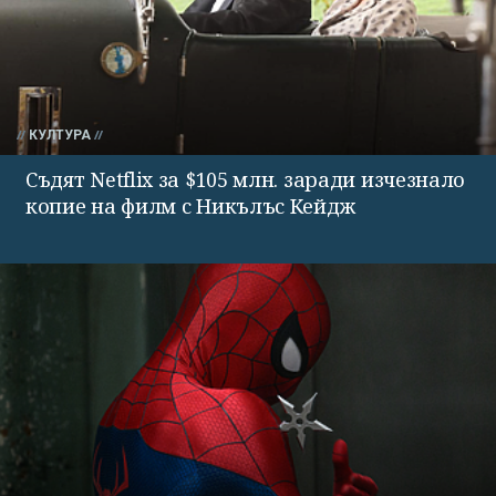
КУЛТУРА
Съдят Netflix за $105 млн. заради изчезнало
копие на филм с Никълъс Кейдж