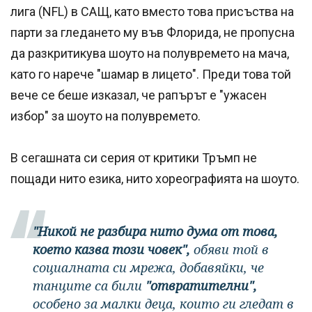
лига (NFL) в САЩ, като вместо това присъства на
парти за гледането му във Флорида, не пропусна
да разкритикува шоуто на полувремето на мача,
като го нарече "шамар в лицето". Преди това той
вече се беше изказал, че рапърът е "ужасен
избор" за шоуто на полувремето.
В сегашната си серия от критики Тръмп не
пощади нито езика, нито хореографията на шоуто.
"Никой не разбира нито дума от това,
което казва този човек",
обяви той в
социалната си мрежа, добавяйки, че
танците са били
"отвратителни",
особено за малки деца, които ги гледат в