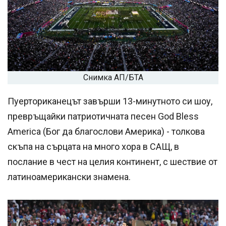
Снимка АП/БТА
Пуерториканецът завърши 13-минутното си шоу,
превръщайки патриотичната песен God Bless
America (Бог да благослови Америка) - толкова
скъпа на сърцата на много хора в САЩ, в
послание в чест на целия континент, с шествие от
латиноамерикански знамена.