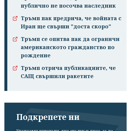
публично не посочва наследник
Тръмп пак предрича, че войната с
Иран ще свърши "доста скоро"
Тръмп се опитва пак да ограничи
американското гражданство по
рождение
Тръмп отрича публикациите, че
САЩ свършили ракетите
Подкрепете ни
Уважаеми читатели, вие сте тук и днес, за да