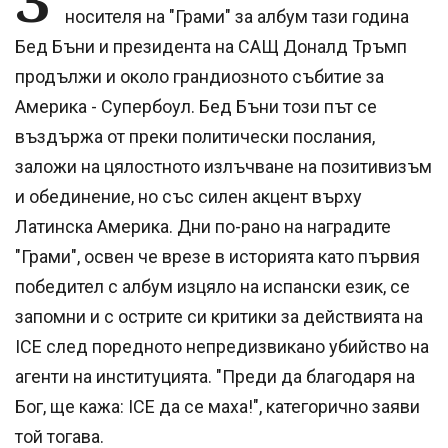
З
носителя на "Грами" за албум тази година
Бед Бъни и президента на САЩ Доналд Тръмп
продължи и около грандиозното събитие за
Америка - Супербоул. Бед Бъни този път се
въздържа от преки политически послания,
заложи на цялостното излъчване на позитивизъм
и обединение, но със силен акцент върху
Латинска Америка. Дни по-рано на наградите
"Грами", освен че врезе в историята като първия
победител с албум изцяло на испански език, се
запомни и с острите си критики за действията на
ICE след поредното непредизвикано убийство на
агенти на институцията. "Преди да благодаря на
Бог, ще кажа: ICE да се маха!", категорично заяви
той тогава.