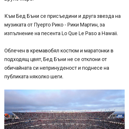
Към Бед Бъни се присъедини и друга звезда на
музиката от Пуерто Рико - Рики Мартин, за
изпълнение на песента Lo Que Le Paso a Hawaii.
Облечен в кремавобял костюм и маратонки в
подходящ цвят, Бед Бъни не се отклони от
обичайната си непринуденост и поднесе на
публиката няколко шеги.