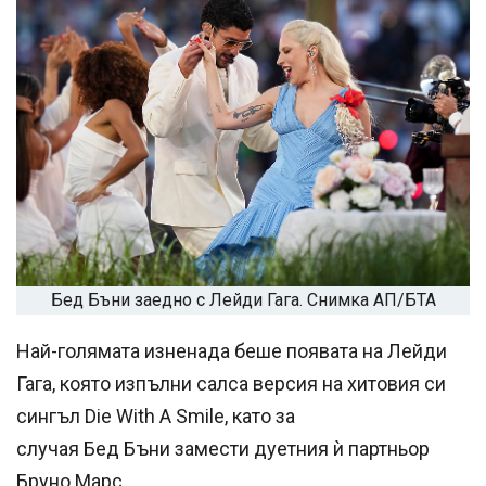
Бед Бъни заедно с Лейди Гага. Снимка АП/БТА
Най-голямата изненада беше появата на Лейди
Гага, която изпълни салса версия на хитовия си
сингъл Die With A Smile, като за
случая Бед Бъни замести дуетния ѝ партньор
Бруно Марс.