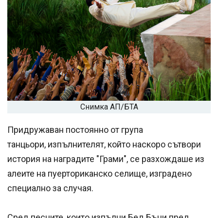
Снимка АП/БТА
Придружаван постоянно от група
танцьори, изпълнителят, който наскоро сътвори
история на наградите "Грами", се разхождаше из
алеите на пуерториканско селище, изградено
специално за случая.
Сред песните, които изпълни Бед Бъни пред