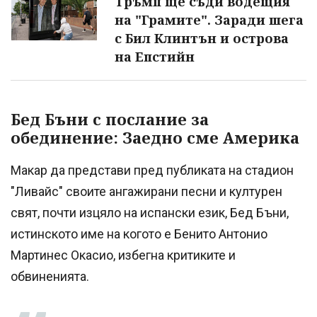
Тръмп ще съди водещия
на "Грамите". Заради шега
с Бил Клинтън и острова
на Епстийн
Бед Бъни с послание за
обединение: Заедно сме Америка
Макар да представи пред публиката на стадион
"Ливайс" своите ангажирани песни и културен
свят, почти изцяло на испански език, Бед Бъни,
истинското име на когото е Бенито Антонио
Мартинес Окасио, избегна критиките и
обвиненията.