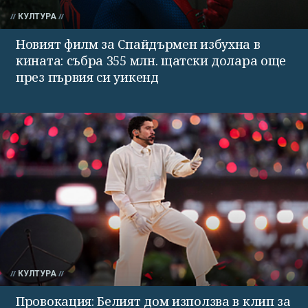
КУЛТУРА
Новият филм за Спайдърмен избухна в
кината: събра 355 млн. щатски долара още
през първия си уикенд
КУЛТУРА
Провокация: Белият дом използва в клип за