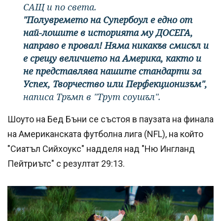
САЩ и по света.
"Полувремето на Супербоул е едно от
най-лошите в историята му ДОСЕГА,
направо е провал! Няма никакъв смисъл и
е срещу величието на Америка, както и
не представлява нашите стандарти за
Успех, Творчество или Перфекционизъм",
написа Тръмп в "Трут соушъл".
Шоуто на Бед Бъни се състоя в паузата на финала
на Американската футболна лига (NFL), на който
"Сиатъл Сийхоукс" надделя над "Ню Ингланд
Пейтриътс" с резултат 29:13.