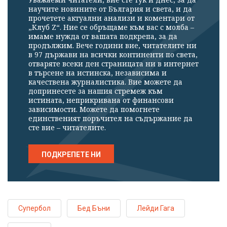
научите новините от България и света, и да
прочетете актуални анализи и коментари от
„Клуб Z“. Ние се обръщаме към вас с молба –
имаме нужда от вашата подкрепа, за да
продължим. Вече години вие, читателите ни
в 97 държави на всички континенти по света,
отваряте всеки ден страницата ни в интернет
в търсене на истинска, независима и
качествена журналистика. Вие можете да
допринесете за нашия стремеж към
истината, неприкривана от финансови
зависимости. Можете да помогнете
единственият поръчител на съдържание да
сте вие – читателите.
ПОДКРЕПЕТЕ НИ
Супербол
Бед Бъни
Лейди Гага