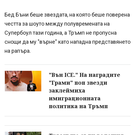
Бед Бъни беше звездата, на която беше поверена
честта за шоуто между полувремената на
Супербоул тази година, а Тръмп не пропусна
снощи да му "върне" като нападна представянето
на рапъра.
"Вън ICE." На наградите
"Грами" поп звезди
заклеймиха
имиграционната
политика на Тръмп