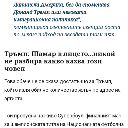
Латинска Америка, без да споменава
Доналд Тръмп или неговата
имиграционна политика",
коментираха световните агенции доста
по-мекия подход на звездата този път.
Тръмп: Шамар в лицето...никой
не разбира какво казва този
човек
Това обаче не се оказа достатъчно за Тръмп,
който изля обилно количество жлъч по адрес на
артиста.
Той пропусна на живо Супербоул, финалният мач
за шампионската титла на Националната футболна