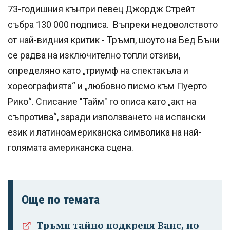
73-годишния кънтри певец Джордж Стрейт
събра 130 000 подписа. Въпреки недоволството
от най-видния критик - Тръмп, шоуто на Бед Бъни
се радва на изключително топли отзиви,
определяно като „триумф на спектакъла и
хореографията“ и „любовно писмо към Пуерто
Рико“. Списание "Тайм" го описа като „акт на
съпротива“, заради използването на испански
език и латиноамериканска символика на най-
голямата американска сцена.
Още по темата
Тръмп тайно подкрепя Ванс, но