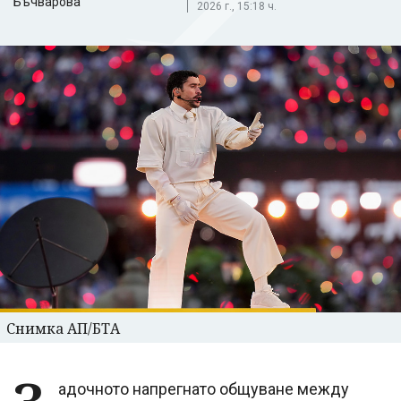
Бъчварова
2026 г., 15:18 ч.
Снимка АП/БТА
адочното напрегнато общуване между