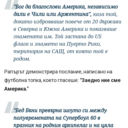
"Бог да благослови Америка, независимо
дали е Чили или Аржентина",
каза той,
докато изброяваше повече от 20 държави
в Северна и Южна Америка и показваше
знамената им. Той застана до US
флага и знамето на Пуерто Рико,
територия на САЩ, от която той е
родом.
Рапърът демонстрира послание, написано на
футболна топка, което гласеше:
"Заедно ние сме
Америка."
"Бед Бъни превърна шоуто си между
полувремената на Супербоул 60 в
празник на родния архипелаг и на цяла