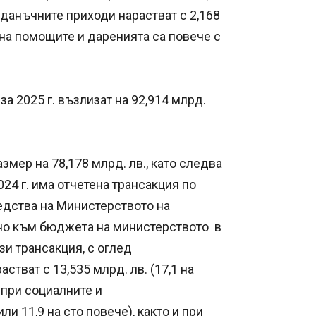
еданъчните приходи нарастват с 2,168
а на помощите и даренията са повече с
за 2025 г. възлизат на 92,914 млрд.
азмер на 78,178 млрд. лв., като следва
24 г. има отчетена трансакция по
едства на Министерството на
тно към бюджета на министерството в
зи трансакция, с оглед
стват с 13,535 млрд. лв. (17,1 на
 при социалните и
ли 11,9 на сто повече), както и при