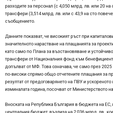
разходите за персонал (с 4,050 млрд. лв. или 20 на
трансфери (3,514 млрд. лв. или с 43,9 на сто повеч
съобщението.
Данните показват, че високият ръст при капитало
значителното нарастване на плащанията за проекти
като само по Плана за възстановяване и устойчив
трансфери от Националния фонд към бенефициентите
допълват от МФ. Това означава, че само през 2025 
по-високи спрямо общо отчетените плащания за пр
резултат от предоговарянето на ПВУ и ускореното
изминалата година, посочват от Министерството на
Вноската на Република България в бюджета на ЕС, и
централния бюджет, възлиза на 2,036 млрд. лв., к