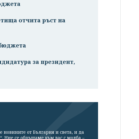
юджета
тища отчита ръст на
 бюджета
ндидатура за президент,
е новините от България и света, и да
“. Ние се обръщаме към вас с молба –