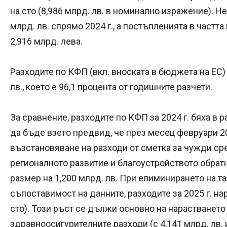
на сто (8,986 млрд. лв. в номинално изражение). Н
млрд. лв. спрямо 2024 г., а постъпленията в частт
2,916 млрд. лева.
Разходите по КФП (вкл. вноската в бюджета на ЕС) 
лв., което е 96,1 процента от годишните разчети.
За сравнение, разходите по КФП за 2024 г. бяха в р
да бъде взето предвид, че през месец февруари 20
възстановяване на разходи от сметка за чужди ср
регионалното развитие и благоустройството обра
размер на 1,200 млрд. лв. При елиминирането на та
съпоставимост на данните, разходите за 2025 г. нара
сто). Този ръст се дължи основно на нарастването
здравноосигурителните разходи (с 4,141 млрд. лв. и