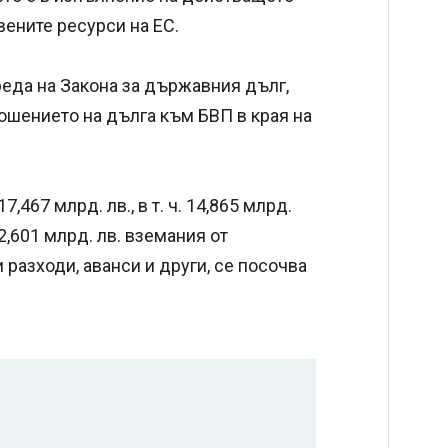
вените ресурси на ЕС.
еда на Закона за държавния дълг,
тношението на дълга към БВП в края на
,467 млрд. лв., в т. ч. 14,865 млрд.
2,601 млрд. лв. вземания от
разходи, аванси и други, се посочва