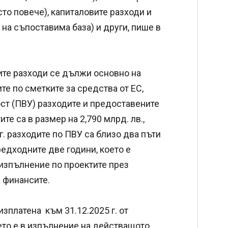
 сто повече), капиталовите разходи и
е на съпоставима база) и други, пише в
вите разходи се дължи основно на
те по сметките за средства от ЕС,
ост (ПВУ) разходите и предоставените
 са в размер на 2,790 млрд. лв.,
г. разходите по ПВУ са близо два пъти
едходните две години, което е
 изпълнение по проектите през
 финансите.
зплатена към 31.12.2025 г. от
оето е в изпълнение на действащото