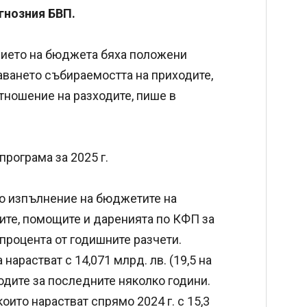
гнозния БВП.
нието на бюджета бяха положени
аването събираемостта на приходите,
тношение на разходите, пише в
рограма за 2025 г.
то изпълнение на бюджетите на
те, помощите и даренията по КФП за
,4 процента от годишните разчети.
арастват с 14,071 млрд. лв. (19,5 на
ходите за последните няколко години.
оито нарастват спрямо 2024 г. c 15,3