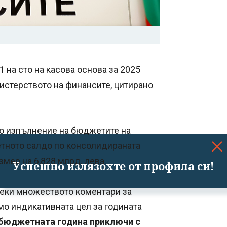
 на сто на касова основа за 2025
истерството на финансите, цитирано
то изпълнение на бюджетите на
тното салдо по консолидираната
змер на 6,828 млрд. лева.
Успешно излязохте от профила си!
реки множеството коментари за
о индикативната цел за годината
бюджетната година приключи с