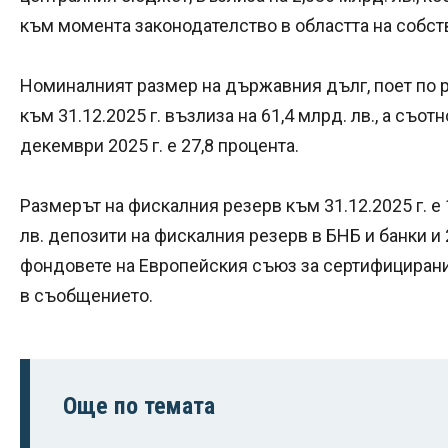
към момента законодателство в областта на собст
Номиналният размер на държавния дълг, поет по р
към 31.12.2025 г. възлиза на 61,4 млрд. лв., а съо
декември 2025 г. е 27,8 процента.
Размерът на фискалния резерв към 31.12.2025 г. е 17
лв. депозити на фискалния резерв в БНБ и банки и 
фондовете на Европейския съюз за сертифицирани 
в съобщението.
Още по темата