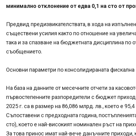
минимално отклонение от едва 0,1 на сто от про
Предвид предизвикателствата, в хода на изпълне
съществени усилия както по отношение на увелич
така и за спазване на бюджетната дисциплина по о
съобщението.
Основни параметри по консолидираната фискална п
На база на данните от месечните отчети за касово
първостепенните разпоредители с бюджет приходи
2025 г. са в размер на 86,086 млрд. лв., което е 95
Съпоставени с предходната година, постъпленията н
сто), което е най-високият номинален ръст на при
За това принос имат най-вече данъчните приходи, к