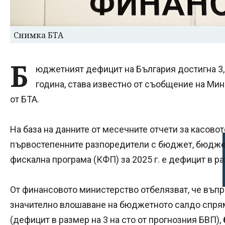
Снимка БТА
Б
юджетният дефицит на България достигна 3,1
година, става известно от съобщение на Мин
от БТА.
На база на данните от месечните отчети за касово
първостепенните разпоредители с бюджет, бюдже
фискална програма (КФП) за 2025 г. е дефицит в ра
От финансовото министерство отбелязват, че въп
значително влошаване на бюджетното салдо спрям
(дефицит в размер на 3 на сто от прогнозния БВП),