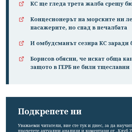
КС ще гледа трета жалба срещу б
Концесионерът на морските ни ле
пасажерите, но спад в печалбата
И омбудсманът сезира КС заради
Борисов обясни, че искат обща ка
защото в ГЕРБ не били тщеславни
Подкрепете ни
Уважаеми читатели, вие сте тук и днес, за да научит
прочетете актуални анализи и коментари от „Клуб Z