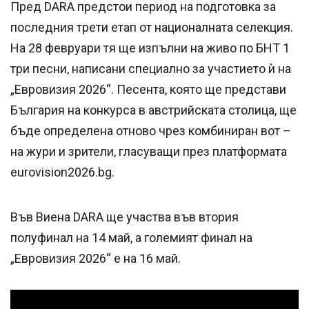
Пред DARA предстои период на подготовка за
последния трети етап от националната селекция.
На 28 февруари тя ще изпълни на живо по БНТ 1
три песни, написани специално за участието ѝ на
„Евровизия 2026“. Песента, която ще представи
България на конкурса в австрийската столица, ще
бъде определена отново чрез комбиниран вот –
на жури и зрители, гласуващи през платформата
eurovision2026.bg.
Във Виена DARA ще участва във втория
полуфинал на 14 май, а големият финал на
„Евровизия 2026“ е на 16 май.