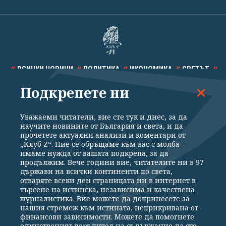
ВСИЧКИ НОВИНИ
ПОЛИТИКА
ИКОНОМИКА
СВЕТЪТ
Подкрепете ни
СПОРТ
КУЛТУРА
ТЕХНОЛОГИИ
КАЛЕЙДОСКОП
МНЕНИЯ
Уважаеми читатели, вие сте тук и днес, за да
научите новините от България и света, и да
прочетете актуални анализи и коментари от
„Клуб Z“. Ние се обръщаме към вас с молба –
имаме нужда от вашата подкрепа, за да
продължим. Вече години вие, читателите ни в 97
Общи условия
Политика за поверителност
държави на всички континенти по света,
отваряте всеки ден страницата ни в интернет в
Реклама
Партньори
Контакти
За Клуб Z
търсене на истинска, независима и качествена
Екип
Подкрепете ни
журналистика. Вие можете да допринесете за
нашия стремеж към истината, неприкривана от
финансови зависимости. Можете да помогнете
единственият поръчител на съдържание да сте