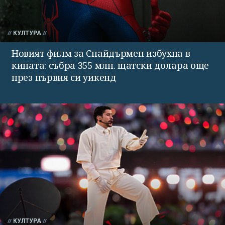
КУЛТУРА
Новият филм за Спайдърмен избухна в
кината: събра 355 млн. щатски долара още
през първия си уикенд
КУЛТУРА