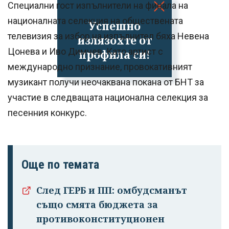
Специални гост изпълнители на финала на
националната селекция на обществената
Успешно
телевизия за избор на изпълнител бяха Невена
излязохте от
Цонева и Иво Димчев. Като артист с
профила си!
международно признание, провокативният
музикант получи неочаквана покана от БНТ за
участие в следващата национална селекция за
песенния конкурс.
Още по темата
След ГЕРБ и ПП: омбудсманът
също смята бюджета за
противоконституционен