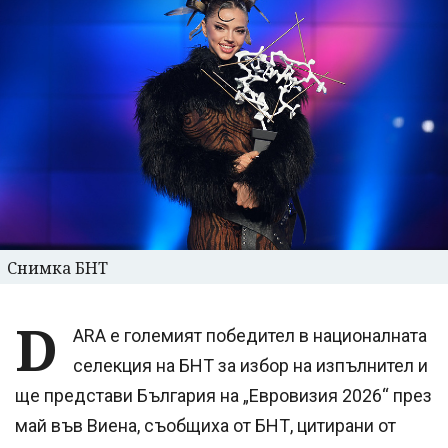
Снимка БНТ
D
ARA е големият победител в националната
селекция на БНТ за избор на изпълнител и
ще представи България на „Евровизия 2026“ през
май във Виена, съобщиха от БНТ, цитирани от