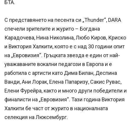
БТА.
С представянето на песента си „Thunder“, DARA
спечели зрителите и журито – Богдана
Карадочева, Нина Николина, Любо Киров, Криско
и Виктория Халкити, която е с над 30 години опит
на „Евровизия“. Гръцката звезда е един от най-
уважаваните вокални педагози в Европа и е
работила с артисти като Дима Билан, Деспина
Ванди, Ани Лорак, Елена Папаризу, Сакис Рувас,
Елени Фурейра, както и много други победители и
финалисти на „Евровизия“. Тази година Виктория
Халкити бе част от журито в националната
селекция на Люксембург.