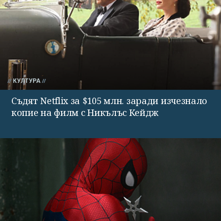
КУЛТУРА
Съдят Netflix за $105 млн. заради изчезнало
копие на филм с Никълъс Кейдж