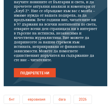
научите новините от България и света, и да
прочетете актуални анализи и коментари от
„Клуб Z“. Ние се обръщаме към вас с молба –
имаме нужда от вашата подкрепа, за да
продължим. Вече години вие, читателите ни
в 97 държави на всички континенти по света,
отваряте всеки ден страницата ни в интернет
в търсене на истинска, независима и
качествена журналистика. Вие можете да
допринесете за нашия стремеж към
истината, неприкривана от финансови
зависимости. Можете да помогнете
единственият поръчител на съдържание да
сте вие – читателите.
ПОДКРЕПЕТЕ НИ
бнт
евровизия
dara
2026