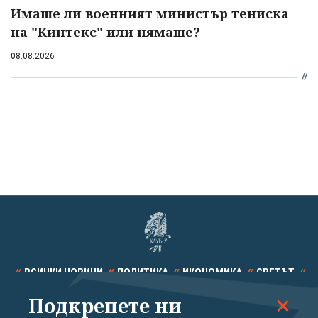
Имаше ли военният министър тениска
на "Кинтекс" или нямаше?
08.08.2026
ВСИЧКИ НОВИНИ
ПОЛИТИКА
ИКОНОМИКА
СВЕТЪТ
Подкрепете ни
СПОРТ
КУЛТУРА
ТЕХНОЛОГИИ
КАЛЕЙДОСКОП