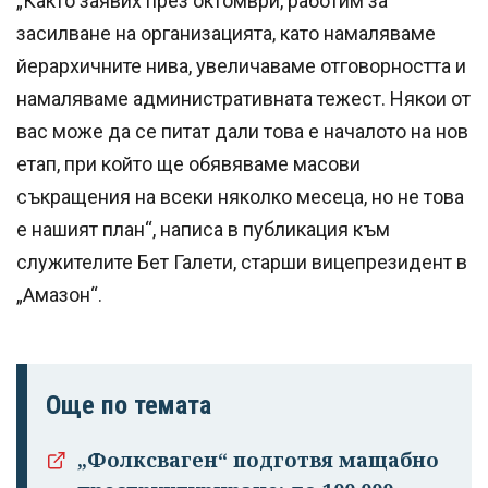
„Както заявих през октомври, работим за
засилване на организацията, като намаляваме
йерархичните нива, увеличаваме отговорността и
намаляваме административната тежест. Някои от
вас може да се питат дали това е началото на нов
етап, при който ще обявяваме масови
съкращения на всеки няколко месеца, но не това
е нашият план“, написа в публикация към
служителите Бет Галети, старши вицепрезидент в
„Амазон“.
Още по темата
„Фолксваген“ подготвя мащабно