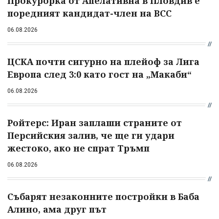
Прокурорка от Апелативна в Пловдив е
поредният кандидат-член на ВСС
06.08.2026
ЦСКА почти сигурно на плейоф за Лига
Европа след 3:0 като гост на „Макаби“
06.08.2026
Ройтерс: Иран заплаши страните от
Персийския залив, че ще ги удари
жестоко, ако не спрат Тръмп
06.08.2026
Събарят незаконните постройки в Баба
Алино, ама друг път