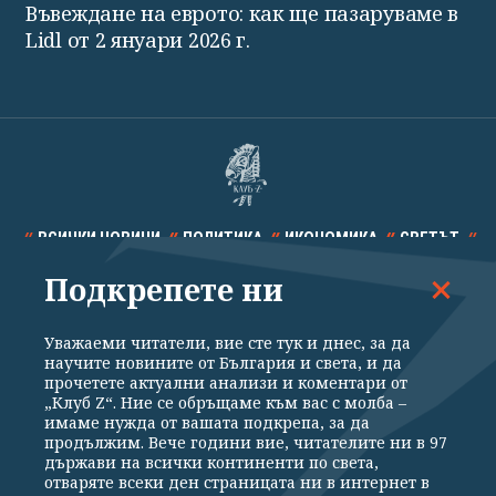
Въвеждане на еврото: как ще пазаруваме в
Lidl от 2 януари 2026 г.
ВСИЧКИ НОВИНИ
ПОЛИТИКА
ИКОНОМИКА
СВЕТЪТ
Подкрепете ни
СПОРТ
КУЛТУРА
ТЕХНОЛОГИИ
КАЛЕЙДОСКОП
МНЕНИЯ
Уважаеми читатели, вие сте тук и днес, за да
научите новините от България и света, и да
прочетете актуални анализи и коментари от
„Клуб Z“. Ние се обръщаме към вас с молба –
имаме нужда от вашата подкрепа, за да
продължим. Вече години вие, читателите ни в 97
Общи условия
Политика за поверителност
държави на всички континенти по света,
отваряте всеки ден страницата ни в интернет в
Реклама
Партньори
Контакти
За Клуб Z