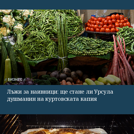
БИЗНЕС
Лъжи за наивници: ще стане ли Урсула
душманин на куртовската капия