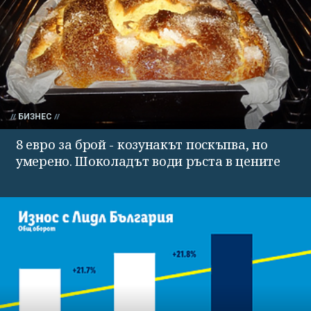
БИЗНЕС
8 евро за брой - козунакът поскъпва, но
умерено. Шоколадът води ръста в цените