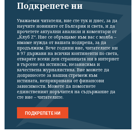
Подкрепете ни
Уважаеми читатели, вие сте тук и днес, за да
научите новините от България и света, и да
прочетете актуални анализи и коментари от
„Клуб Z“. Ние се обръщаме към вас с молба –
имаме нужда от вашата подкрепа, за да
продължим. Вече години вие, читателите ни
в 97 държави на всички континенти по света,
отваряте всеки ден страницата ни в интернет
в търсене на истинска, независима и
качествена журналистика. Вие можете да
допринесете за нашия стремеж към
истината, неприкривана от финансови
зависимости. Можете да помогнете
единственият поръчител на съдържание да
сте вие – читателите.
ПОДКРЕПЕТЕ НИ