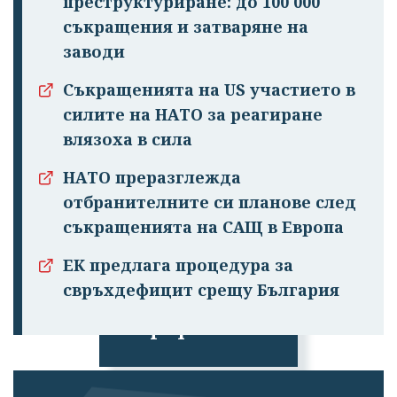
преструктуриране: до 100 000
съкращения и затваряне на
заводи
Съкращенията на US участието в
силите на НАТО за реагиране
влязоха в сила
НАТО преразглежда
отбранителните си планове след
съкращенията на САЩ в Европа
ЕК предлага процедура за
Успешно
свръхдефицит срещу България
излязохте от
профила си!