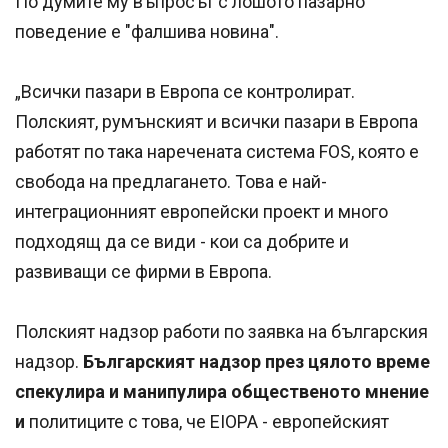
По думите му въпросът с лошото пазарно
поведение е "фалшива новина".
„Всички пазари в Европа се контролират.
Полският, румънският и всички пазари в Европа
работят по така наречената система FOS, която е
свобода на предлагането. Това е най-
интеграционният европейски проект и много
подходящ да се види - кои са добрите и
развиващи се фирми в Европа.
Полският надзор работи по заявка на българския
надзор.
Българският надзор през цялото време
спекулира и манипулира общественото мнение
и
политиците с това, че EIOPA - европейският