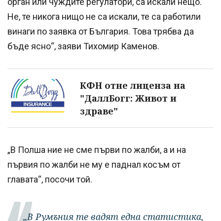
орган или чуждите регулатори, са искали нещо.
Не, те никога нищо не са искали, те са работили
винаги по заявка от България. Това трябва да
бъде ясно“, заяви Тихомир Каменов.
КФН отне лиценза на
"ДаллБогг: Живот и
здраве"
„В Полша ние не сме първи по жалби, а и на
първия по жалби не му е паднал косъм от
главата“, посочи той.
„В Румъния те вадят една статистика,