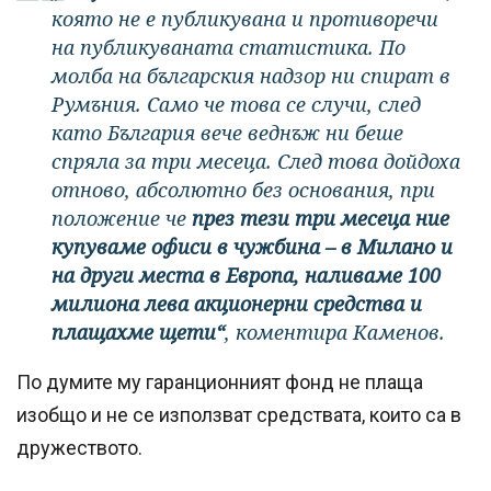
която не е публикувана и противоречи
на публикуваната статистика. По
молба на българския надзор ни спират в
Румъния. Само че това се случи, след
като България вече веднъж ни беше
спряла за три месеца. След това дойдоха
отново, абсолютно без основания, при
положение че
през тези три месеца ние
купуваме офиси в чужбина – в Милано и
на други места в Европа, наливаме 100
милиона лева акционерни средства и
плащахме щети“
, коментира Каменов.
По думите му гаранционният фонд не плаща
изобщо и не се използват средствата, които са в
дружеството.