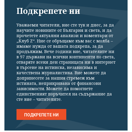
Подкрепете ни
Уважаеми читатели, вие сте тук и днес, за да
научите новините от България и света, и да
прочетете актуални анализи и коментари от
„Клуб Z“. Ние се обръщаме към вас с молба –
имаме нужда от вашата подкрепа, за да
продължим. Вече години вие, читателите ни
в 97 държави на всички континенти по света,
отваряте всеки ден страницата ни в интернет
в търсене на истинска, независима и
качествена журналистика. Вие можете да
допринесете за нашия стремеж към
истината, неприкривана от финансови
зависимости. Можете да помогнете
единственият поръчител на съдържание да
сте вие – читателите.
ПОДКРЕПЕТЕ НИ