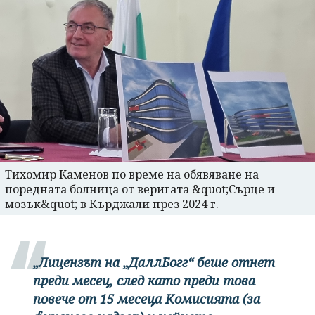
Тихомир Каменов по време на обявяване на
поредната болница от веригата &quot;Сърце и
мозък&quot; в Кърджали през 2024 г.
„Лицензът на „ДаллБогг“ беше отнет
преди месец, след като преди това
повече от 15 месеца Комисията (за