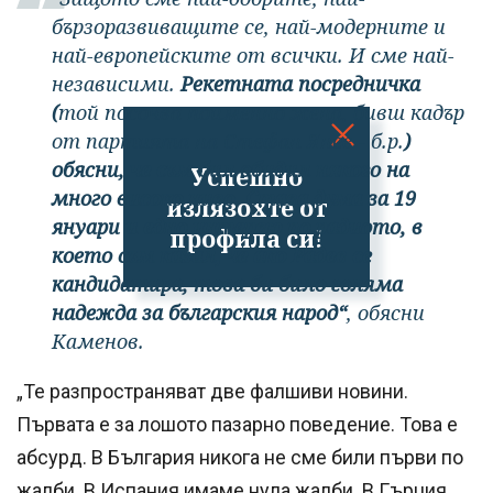
бързоразвиващите се, най-модерните и
най-европейските от всички. И сме най-
независими.
Рекетната посредничка
(
той посочва поименно жена, бивш кадър
от партията на Стефан Янев - б.р.
)
обясни, че съм бил обидил някого на
Успешно
много високо ниво. Става дума за 19
излязохте от
януари и едно интервю по радиото, в
профила си!
което съм казал, че ако Радев се
кандидатира, това би било голяма
надежда за българския народ“
, обясни
Каменов.
„Те разпространяват две фалшиви новини.
Първата е за лошото пазарно поведение. Това е
абсурд. В България никога не сме били първи по
жалби. В Испания имаме нула жалби. В Гърция