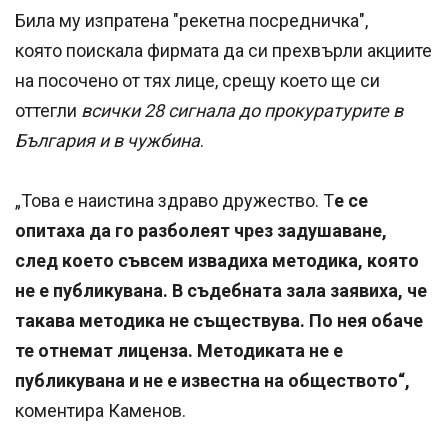
Била му изпратена "рекетна посредничка",
която поискала фирмата да си прехвърли акциите
на посочено от тях лице, срещу което ще си
оттегли
всички 28 сигнала до прокуратурите в
България и в чужбина
.
„Това е наистина здраво дружество. Т
е се
опитаха да го разболеят чрез задушаване,
след което съвсем извадиха методика, която
не е публикувана. В съдебната зала заявиха, че
такава методика не съществува. По нея обаче
те отнемат лиценза. Методиката не е
публикувана и не е известна на обществото“,
коментира Каменов.