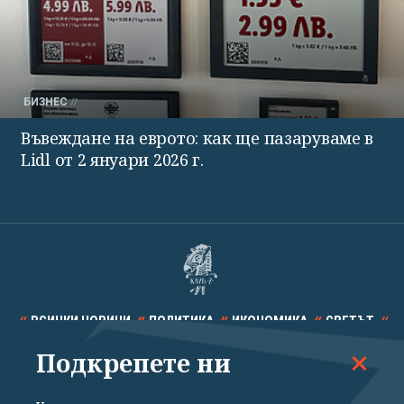
БИЗНЕС
Въвеждане на еврото: как ще пазаруваме в
Lidl от 2 януари 2026 г.
ВСИЧКИ НОВИНИ
ПОЛИТИКА
ИКОНОМИКА
СВЕТЪТ
Подкрепете ни
СПОРТ
КУЛТУРА
ТЕХНОЛОГИИ
КАЛЕЙДОСКОП
МНЕНИЯ