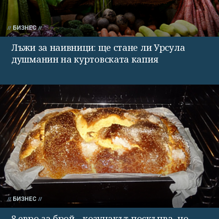
БИЗНЕС
Лъжи за наивници: ще стане ли Урсула
душманин на куртовската капия
БИЗНЕС
8 евро за брой - козунакът поскъпва, но