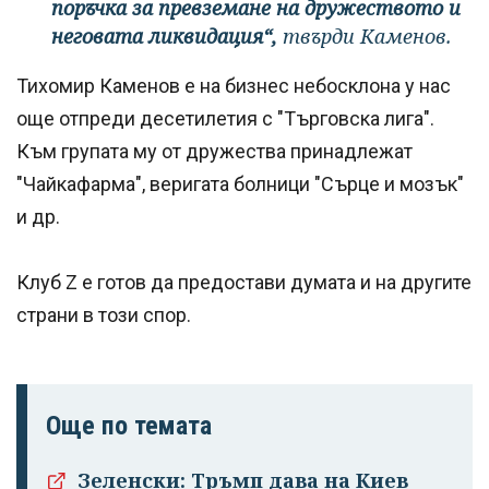
поръчка за превземане на дружеството и
неговата ликвидация“,
твърди Каменов.
Тихомир Каменов е на бизнес небосклона у нас
още отпреди десетилетия с "Търговска лига".
Към групата му от дружества принадлежат
"Чайкафарма", веригата болници "Сърце и мозък"
и др.
Клуб Z е готов да предостави думата и на другите
страни в този спор.
Още по темата
Зеленски: Тръмп дава на Киев