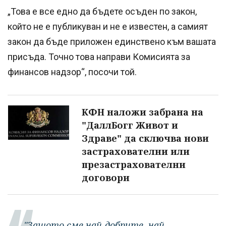
„Това е все едно да бъдете осъден по закон,
който не е публикуван и не е известен, а самият
закон да бъде приложен единствено към вашата
присъда. Точно това направи Комисията за
финансов надзор“, посочи той.
КФН наложи забрана на
"ДаллБогг Живот и
Здраве" да сключва нови
застрахователни или
презастрахователни
договори
"Защото сме най-добрите, най-