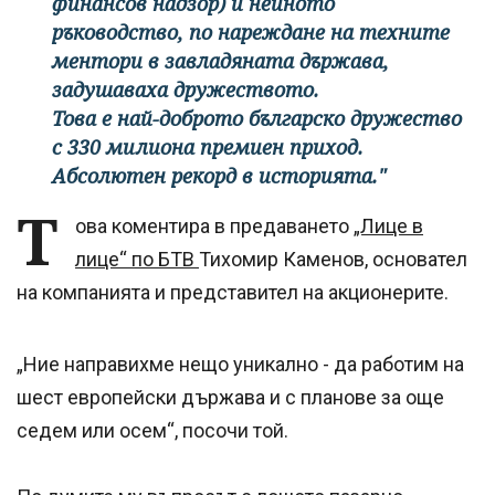
финансов надзор) и нейното
ръководство, по нареждане на техните
ментори в завладяната държава,
задушаваха дружеството.
Това е най-доброто българско дружество
с 330 милиона премиен приход.
Абсолютен рекорд в историята."
Т
ова коментира в предаването
„Лице в
лице“ по БТВ
Тихомир Каменов, основател
на компанията и представител на акционерите.
„Ние направихме нещо уникално - да работим на
шест европейски държава и с планове за още
седем или осем“, посочи той.