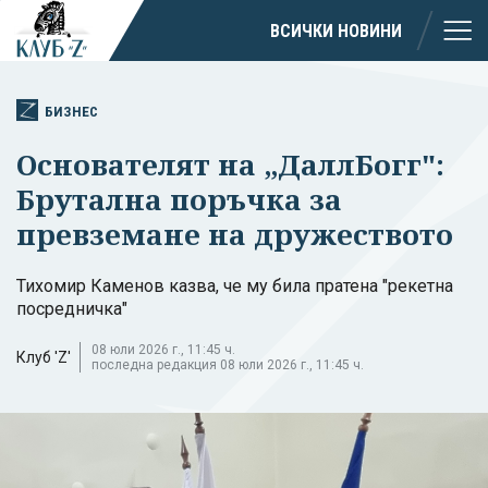
ВСИЧКИ НОВИНИ
БИЗНЕС
Основателят на „ДаллБогг":
Брутална поръчка за
превземане на дружеството
Тихомир Каменов казва, че му била пратена "рекетна
посредничка"
08 юли 2026 г., 11:45 ч.
Клуб 'Z'
последна редакция 08 юли 2026 г., 11:45 ч.