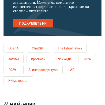
зависимости. Можете да помогнете
единственият поръчител на съдържание да
сте вие – читателите.
ПОДКРЕПЕТЕ НИ
OpenAI
ChatGPT
The Information
загуби
прогнози
приходи
2026
2029
AI инфраструктура
API
ИИ материал
НАЙ-НОВИ