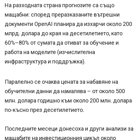
На разходната страна прогнозите са също
мащабни: според преразказаните вътрешни
документи OpenAI планира да изхарчи около 200
млрд. долара до края на десетилетието, като
60%–80% от сумата да отиват за обучение и
работа на моделите (изчислителна
инфраструктура и поддръжка).
Паралелно се очаква цената за набавяне на
обучителни данни да намалява – от около 500
млн. долара годишно към около 200 млн. долара
по-късно през десетилетието.
Последните месеци донесоха и други анализи за
мащабите на инвестиционния цикъл около