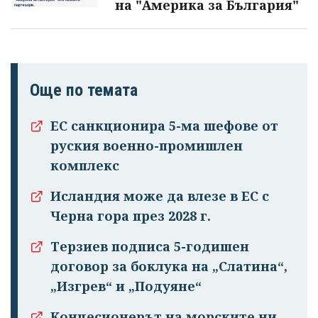
на "Америка за България"
Още по темата
ЕС санкционира 5-ма шефове от
руския военно-промишлен
комплекс
Исландия може да влезе в ЕС с
Черна гора през 2028 г.
Успешно
Терзиев подписа 5-годишен
излязохте от
договор за боклука на „Слатина“,
профила си!
„Изгрев“ и „Подуяне“
Концесионерът на морските ни