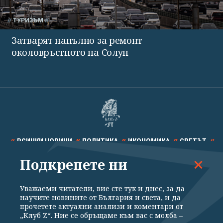
ТУРИЗЪМ
Затварят напълно за ремонт
околовръстното на Солун
ВСИЧКИ НОВИНИ
ПОЛИТИКА
ИКОНОМИКА
СВЕТЪТ
Подкрепете ни
СПОРТ
КУЛТУРА
ТЕХНОЛОГИИ
КАЛЕЙДОСКОП
МНЕНИЯ
Уважаеми читатели, вие сте тук и днес, за да
научите новините от България и света, и да
прочетете актуални анализи и коментари от
„Клуб Z“. Ние се обръщаме към вас с молба –