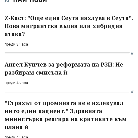
Z-Каст: "Още една Сеута нахлува в Сеута".
Нова мигрантска вълна или хибридна
атака?
преди 3 часа
Ангел Кунчев за реформата на РЗИ: Не
разбирам смисъла ѝ
преди 4 часа
"Страхът от промяната не е излекувал
нито един пациент." Здравната
министърка реагира на критиките към
плана ѝ
преди 4 часа