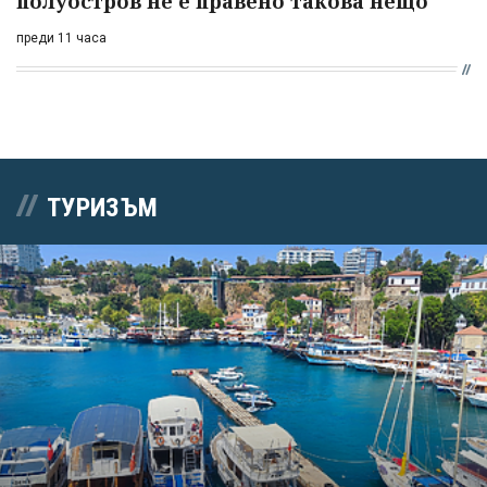
полуостров не е правено такова нещо
преди 11 часа
ТУРИЗЪМ