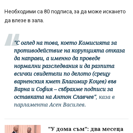
Необходими са 80 подписа, за да може искането
да влезе в зала.
"С оглед на това, което Комисията за
противодействие на корупцията отказа
да направи, а именно да проведе
нормални разследвания и да разпита
всички свидетели по делото (срещу
варненския кмет Благомир Коцев) във
Варна и София – събрахме подписи за
оставката на Антон Славчев"
, каза в
парламента Асен Василев.
"У дома съм": два месеца