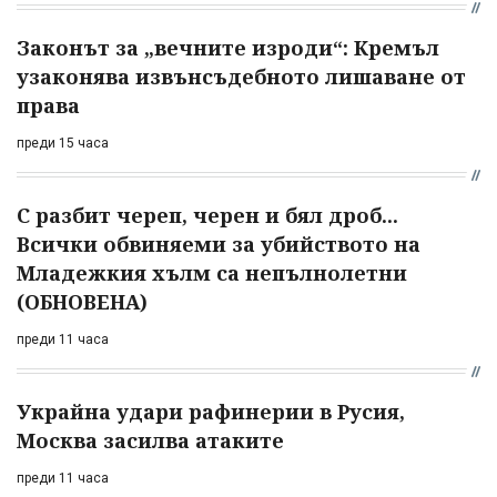
Законът за „вечните изроди“: Кремъл
узаконява извънсъдебното лишаване от
права
преди 15 часа
С разбит череп, черен и бял дроб...
Всички обвиняеми за убийството на
Младежкия хълм са непълнолетни
(ОБНОВЕНА)
преди 11 часа
Украйна удари рафинерии в Русия,
Москва засилва атаките
преди 11 часа