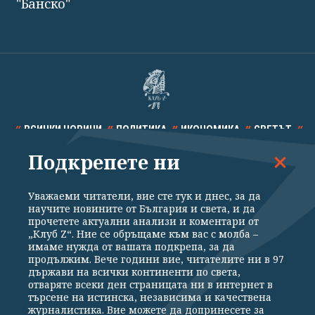
"Банско"
ВСИЧКИ НОВИНИ
ПОЛИТИКА
ИКОНОМИКА
СВЕТЪТ
Подкрепете ни
СПОРТ
КУЛТУРА
ТЕХНОЛОГИИ
КАЛЕЙДОСКОП
МНЕНИЯ
Уважаеми читатели, вие сте тук и днес, за да
научите новините от България и света, и да
прочетете актуални анализи и коментари от
„Клуб Z“. Ние се обръщаме към вас с молба –
имаме нужда от вашата подкрепа, за да
продължим. Вече години вие, читателите ни в 97
Общи условия
Политика за поверителност
държави на всички континенти по света,
отваряте всеки ден страницата ни в интернет в
Реклама
Партньори
Контакти
За Клуб Z
търсене на истинска, независима и качествена
Екип
Подкрепете ни
журналистика. Вие можете да допринесете за