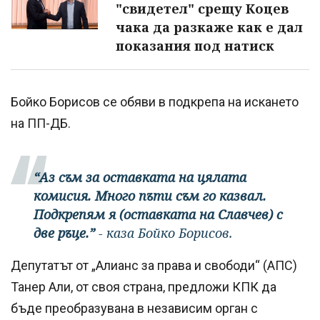
"свидетел" срещу Коцев
чака да разкаже как е дал
показания под натиск
Бойко Борисов се обяви в подкрепа на искането
на ПП-ДБ.
“Аз съм за оставката на цялата
комисия. Много пъти съм го казвал.
Подкрепям я (оставката на Славчев) с
две ръце.”
- каза Бойко Борисов.
Депутатът от „Алианс за права и свободи“ (АПС)
Танер Али, от своя страна, предложи КПК да
бъде преобразувана в независим орган с