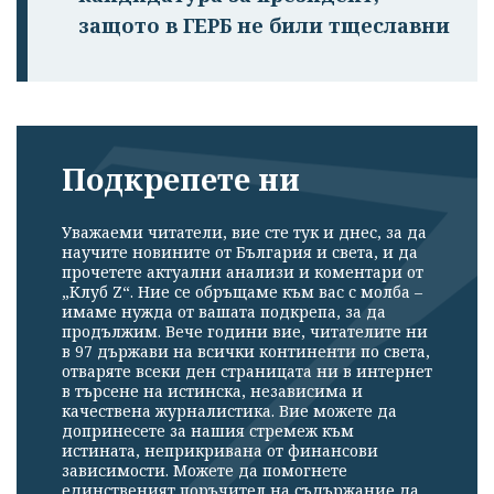
защото в ГЕРБ не били тщеславни
Подкрепете ни
Уважаеми читатели, вие сте тук и днес, за да
научите новините от България и света, и да
прочетете актуални анализи и коментари от
„Клуб Z“. Ние се обръщаме към вас с молба –
имаме нужда от вашата подкрепа, за да
продължим. Вече години вие, читателите ни
в 97 държави на всички континенти по света,
отваряте всеки ден страницата ни в интернет
в търсене на истинска, независима и
качествена журналистика. Вие можете да
допринесете за нашия стремеж към
истината, неприкривана от финансови
зависимости. Можете да помогнете
единственият поръчител на съдържание да