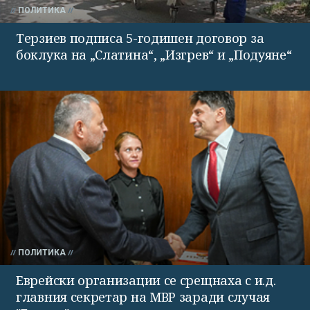
ПОЛИТИКА
Терзиев подписа 5-годишен договор за
боклука на „Слатина“, „Изгрев“ и „Подуяне“
ПОЛИТИКА
Еврейски организации се срещнаха с и.д.
главния секретар на МВР заради случая