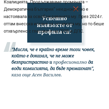
Коалицията „Продължаваме промяната –
Демократична България“ нееднократно е
настоявала за освобождаването му. През 2024 г.
Успешно
оттам внесоха искане за оставката му, но то беше
излязохте от
профила си!
отхвърлено с гласовете на ГЕРБ и ДПС.
"Мисля, че е крайно време този човек,
който е доказал, че не може
безпристрастно и
професионално
да
води комисията, да бъде премахнат",
каза още Асен Василев.