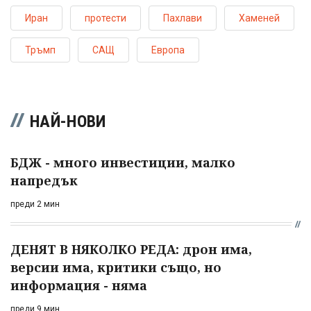
Иран
протести
Пахлави
Хаменей
Тръмп
САЩ
Европа
НАЙ-НОВИ
БДЖ - много инвестиции, малко
напредък
преди 2 мин
ДЕНЯТ В НЯКОЛКО РЕДА: дрон има,
версии има, критики също, но
информация - няма
преди 9 мин