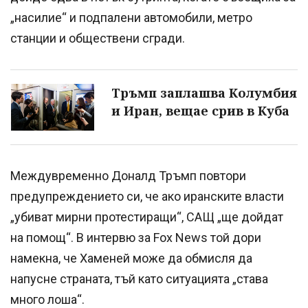
„насилие“ и подпалени автомобили, метро
станции и обществени сгради.
Тръмп заплашва Колумбия
и Иран, вещае срив в Куба
Междувременно Доналд Тръмп повтори
предупреждението си, че ако иранските власти
„убиват мирни протестиращи“, САЩ „ще дойдат
на помощ“. В интервю за Fox News той дори
намекна, че Хаменей може да обмисля да
напусне страната, тъй като ситуацията „става
много лоша“.