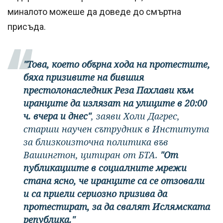
миналото можеше да доведе до смъртна
присъда.
"Това, което обърна хода на протестите,
бяха призивите на бившия
престолонаследник Реза Пахлави към
иранците да излязат на улиците в 20:00
ч. вчера и днес"
, заяви Холи Дагрес,
старши научен сътрудник в Института
за близкоизточна политика във
Вашингтон, цитиран от БТА.
"От
публикациите в социалните мрежи
стана ясно, че иранците са се отзовали
и са приели сериозно призива да
протестират, за да свалят Ислямската
република."