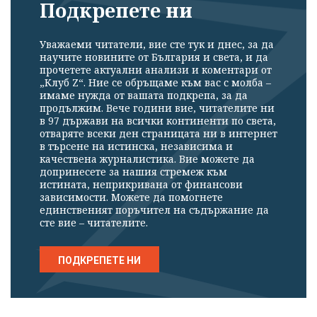
Подкрепете ни
Уважаеми читатели, вие сте тук и днес, за да
научите новините от България и света, и да
прочетете актуални анализи и коментари от
„Клуб Z“. Ние се обръщаме към вас с молба –
имаме нужда от вашата подкрепа, за да
продължим. Вече години вие, читателите ни
в 97 държави на всички континенти по света,
отваряте всеки ден страницата ни в интернет
в търсене на истинска, независима и
качествена журналистика. Вие можете да
допринесете за нашия стремеж към
истината, неприкривана от финансови
зависимости. Можете да помогнете
единственият поръчител на съдържание да
сте вие – читателите.
ПОДКРЕПЕТЕ НИ