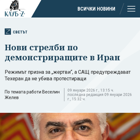
ВСИЧКИ НОВИНИ
СВЕТЪТ
Нови стрелби по
демонстриращите в Иран
Режимът призна за „жертви“, а САЩ предупреждават
Техеран да не убива протестиращи
09 януари 2026 г., 13:15 ч.
По темата работи Веселин
последна редакция 09 януари 2026
Желев
г., 15:32 ч.