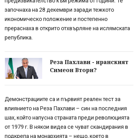
предизвикателство към режима от години. Те
започнаха на 28 декември заради тежкото
икономическо положение и постепенно
прераснаха в открито отхвърляне на ислямската
република.
Реза Пахлави - иранският
Симеон Втори?
Демонстрациите са и първият реален тест за
влиянието на Реза Пахлави – син на последния
шах, който напусна страната преди революцията
от 1979 г. В някои видеа се чуват скандирания в
подкрепа на монархията – нещо, което в