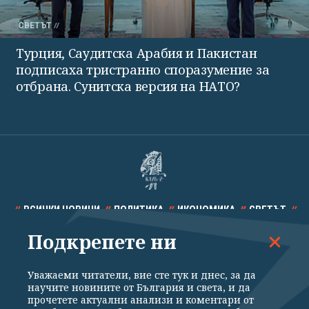
СВЕТЪТ
Турция, Саудитска Арабия и Пакистан
подписаха тристранно споразумение за
отбрана. Сунитска версия на НАТО?
ВСИЧКИ НОВИНИ
ПОЛИТИКА
ИКОНОМИКА
СВЕТЪТ
Подкрепете ни
СПОРТ
КУЛТУРА
ТЕХНОЛОГИИ
КАЛЕЙДОСКОП
МНЕНИЯ
Уважаеми читатели, вие сте тук и днес, за да
научите новините от България и света, и да
прочетете актуални анализи и коментари от