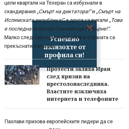
цели квартали на Техеран са избухнали в
скандирания
„Смърт на диктатора!“
и
„Смърт на
Ислямската република!“
, а други са викали
„Това
е последната битка! Пахлави ще се върне!“
.
Малко след това комуникациите в страната са
Успешно
излязохте от
прекъснати напълно.
профила си!
Протести заляха Иран
след призив на
престолонаследника.
Властите изключиха
интернета и телефоните
Пахлави призова европейските лидери да се