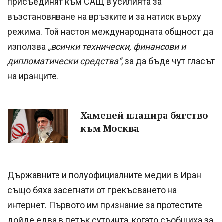
присъединят към САЩ в усилията за
възстановяване на връзките и за натиск върху
режима. Той настоя международната общност да
използва
„всички технически, финансови и
дипломатически средства“
, за да бъде чут гласът
на иранците.
Хаменей планира бягство
към Москва
Държавните и полуофициалните медии в Иран
също бяха засегнати от прекъсването на
интернет. Първото им признание за протестите
дойде едва в петък сутринта, когато съобщиха за