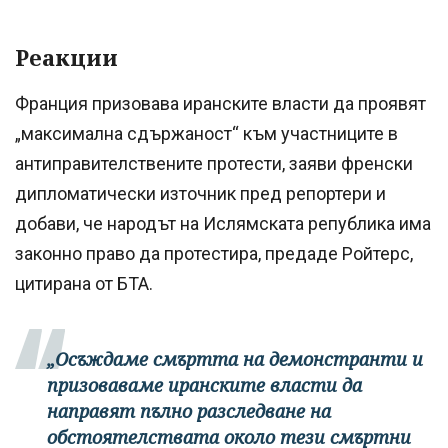
Реакции
Франция призовава иранските власти да проявят
„максимална сдържаност“ към участниците в
антиправителствените протести, заяви френски
дипломатически източник пред репортери и
добави, че народът на Ислямската република има
законно право да протестира, предаде Ройтерс,
цитирана от БТА.
„Осъждаме смъртта на демонстранти и
призоваваме иранските власти да
направят пълно разследване на
обстоятелствата около тези смъртни