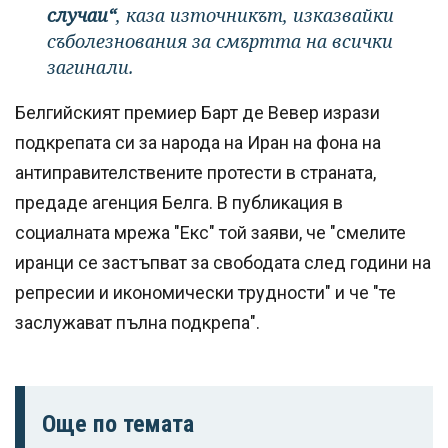
случаи“
, каза източникът, изказвайки
съболезнования за смъртта на всички
загинали.
Белгийският премиер Барт де Вевер изрази
подкрепата си за народа на Иран на фона на
антиправителствените протести в страната,
предаде агенция Белга. В публикация в
социалната мрежа "Екс" той заяви, че "смелите
иранци се застъпват за свободата след години на
репресии и икономически трудности" и че "те
заслужават пълна подкрепа".
Още по темата