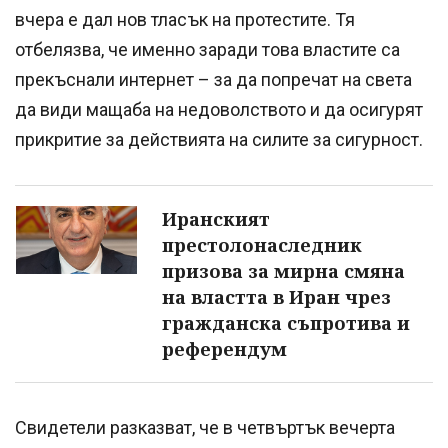
вчера е дал нов тласък на протестите. Тя
отбелязва, че именно заради това властите са
прекъснали интернет – за да попречат на света
да види мащаба на недоволството и да осигурят
прикритие за действията на силите за сигурност.
Иранският
престолонаследник
призова за мирна смяна
на властта в Иран чрез
гражданска съпротива и
референдум
Свидетели разказват, че в четвъртък вечерта