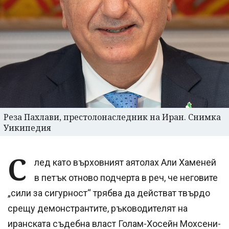
Реза Пахлави, престолонаследник на Иран. Снимка
Уикипедия
С
лед като върховният аятолах Али Хаменей
в петък отново подчерта в реч, че неговите
„сили за сигурност“ трябва да действат твърдо
срещу демонстрантите, ръководителят на
иранската съдебна власт Голам-Хосейн Мохсени-