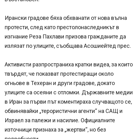
Ирански градове бяха обхванати от нова вълна
протести, след като престолонаследникът в
изгнание Реза Пахлави призова гражданите да
излязат по улиците, съобщава Асошиейтед прес.
Активисти разпространиха кратки видеа, за които
твърдят, че показват протестиращи около
огньове в Техеран и други градове, докато
улиците са осеяни с отломки. Държавните медии
в Иран за първи път коментираха случващото се,
обвинявайки „терористични агенти“ на САЩ и
Израел за палежи и насилие. Официалните
източници признаха за „жертви“, но без
подробности.