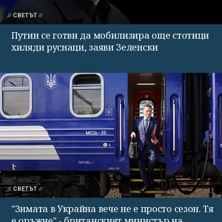
СВЕТЪТ
Путин се готви да мобилизира още стотици
хиляди руснаци, заяви Зеленски
СВЕТЪТ
"Зимата в Украйна вече не е просто сезон. Тя
е оръжие" - британският министър на