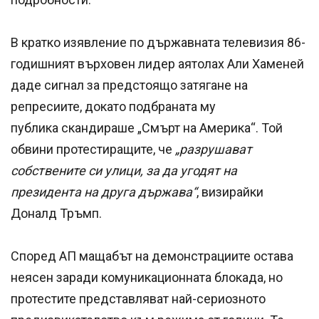
В кратко изявление по държавната телевизия 86-
годишният върховен лидер аятолах Али Хаменей
даде сигнал за предстоящо затягане на
репресиите, докато подбраната му
публика скандираше „Смърт на Америка“. Той
обвини протестиращите, че
„разрушават
собствените си улици, за да угодят на
президента на друга държава“
, визирайки
Доналд Тръмп.
Според АП мащабът на демонстрациите остава
неясен заради комуникационната блокада, но
протестите представляват най-сериозното