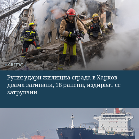
СВЕТЪТ
Русия удари жилищна сграда в Харков -
двама загинали, 18 ранени, издирват се
затрупани