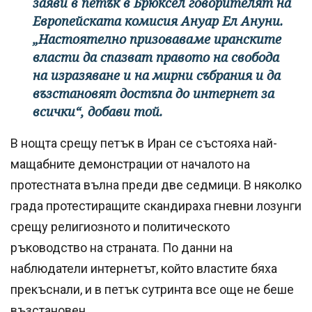
заяви в петък в Брюксел говорителят на
Европейската комисия Ануар Ел Ануни.
„Настоятелно призоваваме иранските
власти да спазват правото на свобода
на изразяване и на мирни събрания и да
възстановят достъпа до интернет за
всички“, добави той.
В нощта срещу петък в Иран се състояха най-
мащабните демонстрации от началото на
протестната вълна преди две седмици. В няколко
града протестиращите скандираха гневни лозунги
срещу религиозното и политическото
ръководство на страната. По данни на
наблюдатели интернетът, който властите бяха
прекъснали, и в петък сутринта все още не беше
възстановен.