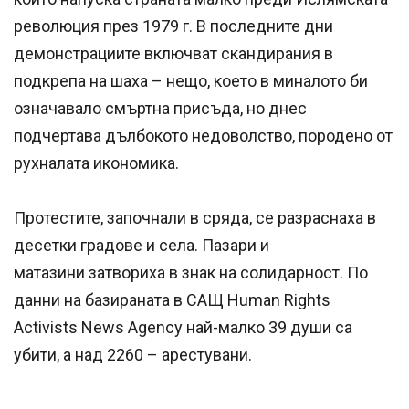
революция през 1979 г. В последните дни
демонстрациите включват скандирания в
подкрепа на шаха – нещо, което в миналото би
означавало смъртна присъда, но днес
подчертава дълбокото недоволство, породено от
рухналата икономика.
Протестите, започнали в сряда, се разраснаха в
десетки градове и села. Пазари и
матазини затвориха в знак на солидарност. По
данни на базираната в САЩ Human Rights
Activists News Agency най-малко 39 души са
убити, а над 2260 – арестувани.