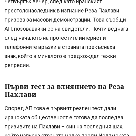
четвъртък вечер, след като иранският
престолонаследник в изгнание Реза Пахлави
призова за масови демонстрации. Това съобщи
АП, позовавайки се на свидетели. Почти веднага
след началото на протестите интернет и
телефонните връзки в страната прекъснаха –
знак, който в миналото е предхождал тежки
репресии.
Първи тест за влиянието на Реза
Пахлави
Според АП това е първият реален тест дали
иранската общественост е готова да последва
призивите на Пахлави – син на последния шах,
който напуска страната малко преди Ислямската