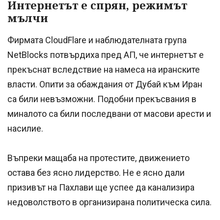
Интернетът е спрян, режимът
мълчи
Фирмата CloudFlare и наблюдателната група
NetBlocks потвърдиха пред АП, че интернетът е
прекъснат вследствие на намеса на иранските
власти. Опити за обаждания от Дубай към Иран
са били невъзможни. Подобни прекъсвания в
миналото са били последвани от масови арести и
насилие.
Въпреки мащаба на протестите, движението
остава без ясно лидерство. Не е ясно дали
призивът на Пахлави ще успее да канализира
недоволството в организирана политическа сила.