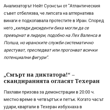
Анализаторът Нейт Суонсън от "Атлантическия
съвет отбелязва, че липсата на алтернатива
винаги е подкопавала протестите в Иран. Според
него
„хиляди дисиденти биха могли да се
превърнат в лидери, подобно на Лех Валенса в
Полша, но иранските служби систематично
арестуват, преследват или прогонват всички
потенциални фигури“
.
„Смърт на диктатора!“ –
скандиранията огласят Техеран
Пахлави призова за демонстрации в 20:00 ч.
местно време в четвъртък и петък. Когато часът
удари, квартали в Техеран избухнаха в