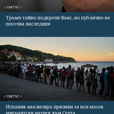
СВЕТЪТ
Тръмп тайно подкрепя Ванс, но публично не
посочва наследник
СВЕТЪТ
Испания анализира призиви за нов масов
мигрантски натиск към Сеута