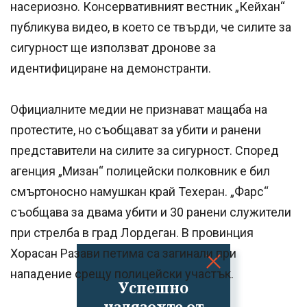
насериозно. Консервативният вестник „Кейхан“
публикува видео, в което се твърди, че силите за
сигурност ще използват дронове за
идентифициране на демонстранти.
Официалните медии не признават мащаба на
протестите, но съобщават за убити и ранени
представители на силите за сигурност. Според
агенция „Мизан“ полицейски полковник е бил
смъртоносно намушкан край Техеран. „Фарс“
съобщава за двама убити и 30 ранени служители
при стрелба в град Лордеган. В провинция
Хорасан Разави петима са загинали при
нападение срещу полицейски участък.
Успешно
излязохте от