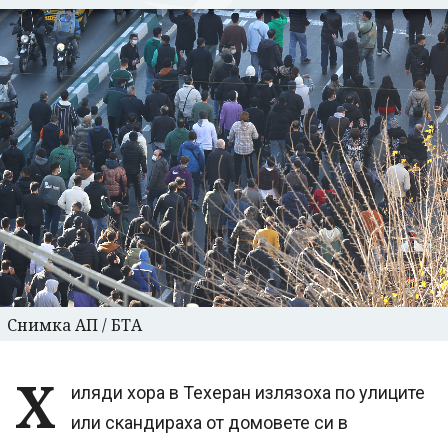
Снимка АП / БТА
Х
иляди хора в Техеран излязоха по улиците
или скандираха от домовете си в