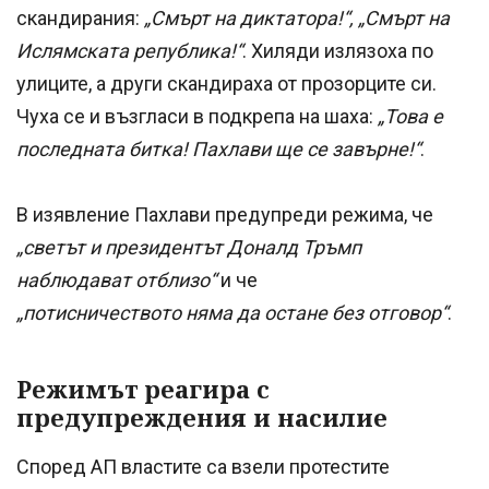
скандирания:
„Смърт на диктатора!“, „Смърт на
Ислямската република!“
. Хиляди излязоха по
улиците, а други скандираха от прозорците си.
Чуха се и възгласи в подкрепа на шаха:
„Това е
последната битка! Пахлави ще се завърне!“
.
В изявление Пахлави предупреди режима, че
„светът и президентът Доналд Тръмп
наблюдават отблизо“
и че
„потисничеството няма да остане без отговор“
.
Режимът реагира с
предупреждения и насилие
Според АП властите са взели протестите