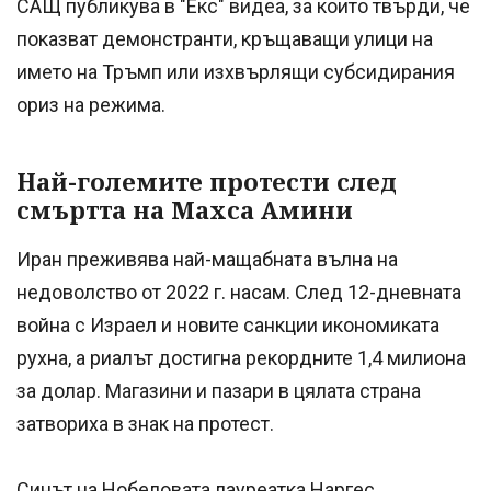
САЩ публикува в "Екс" видеа, за които твърди, че
показват демонстранти, кръщаващи улици на
името на Тръмп или изхвърлящи субсидирания
ориз на режима.
Най-големите протести след
смъртта на Махса Амини
Иран преживява най-мащабната вълна на
недоволство от 2022 г. насам. След 12-дневната
война с Израел и новите санкции икономиката
рухна, а риалът достигна рекордните 1,4 милиона
за долар. Магазини и пазари в цялата страна
затвориха в знак на протест.
Синът на Нобеловата лауреатка Наргес