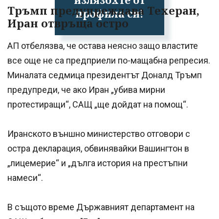
Тръмп предупреждава Техеран,
профила си!
Иран отвръща остро
АП отбелязва, че остава неясно защо властите
все още не са предприели по-мащабна репресия.
Миналата седмица президентът Доналд Тръмп
предупреди, че ако Иран „убива мирни
протестиращи“, САЩ „ще дойдат на помощ“.
Иранското външно министерство отговори с
остра декларация, обвинявайки Вашингтон в
„лицемерие“ и „дълга история на престъпни
намеси“.
В същото време Държавният департамент на