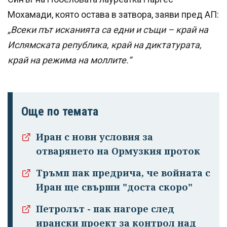
Мохамади, която остава в затвора, заяви пред АП:
„Всеки път исканията са едни и същи – край на
Ислямската република, край на диктатурата,
край на режима на моллите.“
Още по темата
Иран с нови условия за
отварянето на Ормузкия проток
Тръмп пак предрича, че войната с
Иран ще свърши "доста скоро"
Петролът - пак нагоре след
ирански проект за контрол над