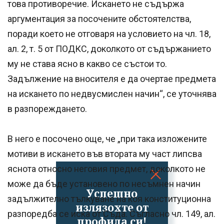
това противоречие. Искането не съдържа
аргументация за посочените обстоятелства,
поради което не отговаря на условието на чл. 18,
ал. 2, т. 5 от ПОДКС, доколкото от съдържанието
му не става ясно в какво се състои то.
Задължение на вносителя е да очертае предмета
на искането по недвусмислен начин“, се уточнява
в разпореждането.
В него е посочено още, че „при така изложените
мотиви в искането във втората му част липсва
яснота относно неговия предмет, доколкото не
може да бъде установено по несъмнен начин
Успешно
задължително тълкуване на коя конституционна
излязохте от
разпоредба се иска от Съда. Съгласно чл. 149, ал.
профила си!