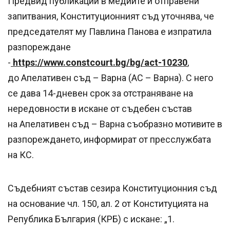
Предвид публикации в медиите и отправени
запитвания, Конституционният съд уточнява, че
председателят му Павлина Панова е изпратила
разпореждане
-
https://www.constcourt.bg/bg/act-10230
,
до Апелативен съд – Варна (АС – Варна). С него
се дава 14-дневен срок за отстраняване на
нередовности в искане от съдебен състав
на Aпелативен съд – Варна съобразно мотивите в
разпореждането, информират от пресслужбата
на КС.
Съдебният състав сезира Конституционния съд
на основание чл. 150, ал. 2 от Конституцията на
Република България (КРБ) с искане: „1.