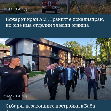
ЗАКОН И РЕД
Пожарът край АМ „Тракия“ е локализиран,
но още има отделни тлеещи огнища
ЗАКОН И РЕД
Събарят незаконните постройки в Баба