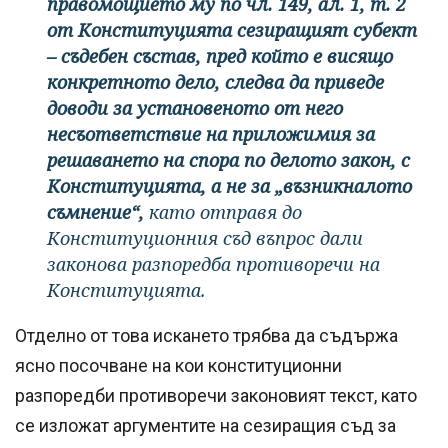
правомощието му по чл. 149, ал. 1, т. 2
от Конституцията сезиращият субект
– съдебен състав, пред който е висящо
конкретното дело, следва да приведе
доводи за установеното от него
несъответствие на приложимия за
решаването на спора по делото закон, с
Конституцията, а не за „възникналото
съмнение“,
като отправя до
Конституционния съд въпрос дали
законова разпоредба противоречи на
Конституцията.
Отделно от това искането трябва да съдържа
ясно посочване на кои конституционни
разпоредби противоречи законовият текст, като
се изложат аргументите на сезиращия съд за