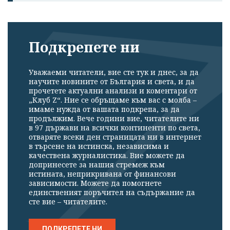
Подкрепете ни
Уважаеми читатели, вие сте тук и днес, за да
научите новините от България и света, и да
прочетете актуални анализи и коментари от
„Клуб Z“. Ние се обръщаме към вас с молба –
имаме нужда от вашата подкрепа, за да
продължим. Вече години вие, читателите ни
в 97 държави на всички континенти по света,
отваряте всеки ден страницата ни в интернет
в търсене на истинска, независима и
качествена журналистика. Вие можете да
допринесете за нашия стремеж към
истината, неприкривана от финансови
зависимости. Можете да помогнете
единственият поръчител на съдържание да
сте вие – читателите.
ПОДКРЕПЕТЕ НИ