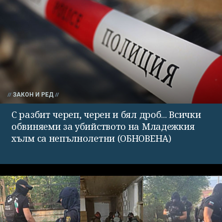
ЗАКОН И РЕД
С разбит череп, черен и бял дроб... Всички
обвиняеми за убийството на Младежкия
хълм са непълнолетни (ОБНОВЕНА)