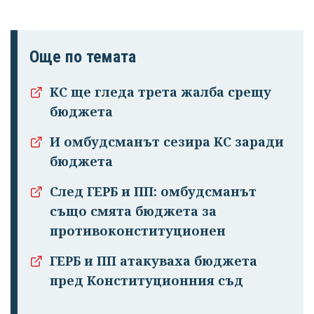
Още по темата
КС ще гледа трета жалба срещу
бюджета
И омбудсманът сезира КС заради
бюджета
След ГЕРБ и ПП: омбудсманът
също смята бюджета за
противоконституционен
ГЕРБ и ПП атакуваха бюджета
пред Конституционния съд