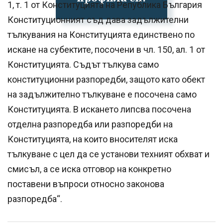
1, т. 1 от Конституцията на Република България
Конституционният съд дава задължителни
тълкувания на Конституцията единствено по
искане на субектите, посочени в чл. 150, ал. 1 от
Конституцията. Съдът тълкува само
конституционни разпоредби, защото като обект
на задължително тълкуване е посочена само
Конституцията. В искането липсва посочена
отделна разпоредба или разпоредби на
Конституцията, на които вносителят иска
тълкуване с цел да се установи техният обхват и
смисъл, а се иска отговор на конкретно
поставени въпроси относно законова
разпоредба“.