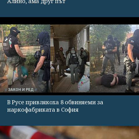
Алино, ама друг път
ЗАКОН И РЕД
В Русе привлякоха 8 обвиняеми за
наркофабриката в София