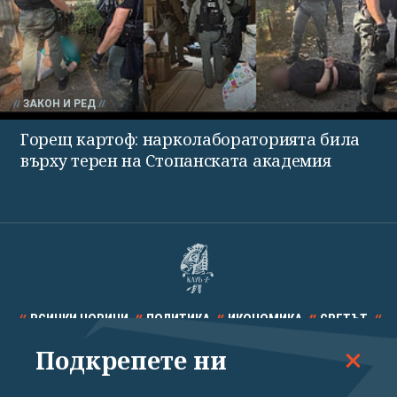
ЗАКОН И РЕД
Горещ картоф: нарколабораторията била
върху терен на Стопанската академия
ВСИЧКИ НОВИНИ
ПОЛИТИКА
ИКОНОМИКА
СВЕТЪТ
Подкрепете ни
СПОРТ
КУЛТУРА
ТЕХНОЛОГИИ
КАЛЕЙДОСКОП
МНЕНИЯ