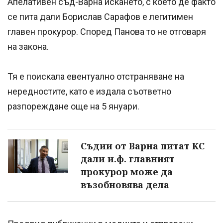
Апелативен съд-Варна искането, с което де факто
се пита дали Борислав Сарафов е легитимен
главен прокурор. Според Панова то не отговаря
на закона.
Тя е поискала евентуално отстраняване на
нередностите, като е издала съответно
разпореждане още на 5 януари.
Съдии от Варна питат КС
дали и.ф. главният
прокурор може да
възобновява дела