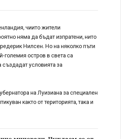
енландия, чиито жители
оятно няма да бъдат изпратени, нито
едерик Нилсен. Но на няколко пъти
ай-големия остров в света са
а създадат условията за
бернатора на Луизиана за специален
тикуван както от територията, така и
чно минерали. Нуждаем се от