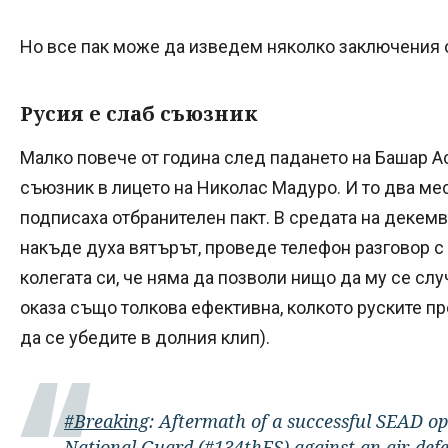
Но все пак може да изведем няколко заключения 
Русия е слаб съюзник
Малко повече от година след падането на Башар А
съюзник в лицето на Николас Мадуро. И то два мес
подписаха отбранителен пакт. В средата на декем
накъде духа вятърът, проведе телефон разговор с 
колегата си, че няма да позволи нищо да му се сл
оказа също толкова ефективна, колкото руските п
да се убедите в долния клип).
#Breaking
: Aftermath of a successful SEAD o
National Guard (
#134thFS
) against an air-d