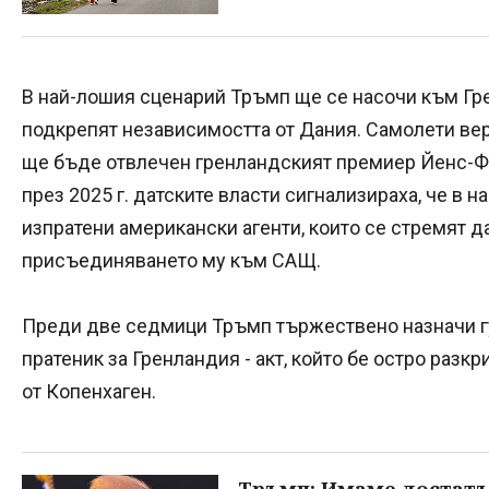
В най-лошия сценарий Тръмп ще се насочи към Гр
подкрепят независимостта от Дания. Самолети вер
ще бъде отвлечен гренландският премиер Йенс-Фр
през 2025 г. датските власти сигнализираха, че в н
изпратени американски агенти, които се стремят д
присъединяването му към САЩ.
Преди две седмици Тръмп тържествено назначи гу
пратеник за Гренландия - акт, който бе остро разкри
от Копенхаген.
Тръмп: Имаме достатъ