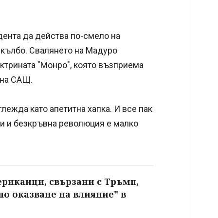
ента да действа по-смело на
укълбо. Свалянето на Мадуро
трината "Монро", която възприема
 на САЩ.
глежда като апетитна хапка. И все пак
ни и безкръвна революция е малко
ериканци, свързани с Тръмп,
о оказване на влияние" в