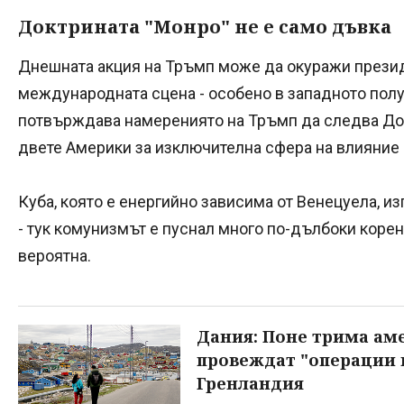
Доктрината "Монро" не е само дъвка
Днешната акция на Тръмп може да окуражи презид
международната сцена - особено в западното пол
потвърждава намерениято на Тръмп да следва Док
двете Америки за изключителна сфера на влияние
Куба, която е енергийно зависима от Венецуела, из
- тук комунизмът е пуснал много по-дълбоки коре
вероятна.
Дания: Поне трима ам
провеждат "операции п
Гренландия