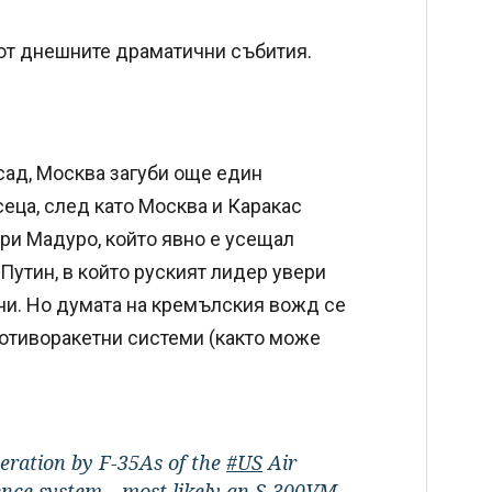
от днешните драматични събития.
сад, Москва загуби още един
еца, след като Москва и Каракас
ври Мадуро, който явно е усещал
Путин, в който руският лидер увери
учи. Но думата на кремълския вожд се
ротиворакетни системи (както може
peration by F-35As of the
#US
Air
efence system—most likely an S-300VM