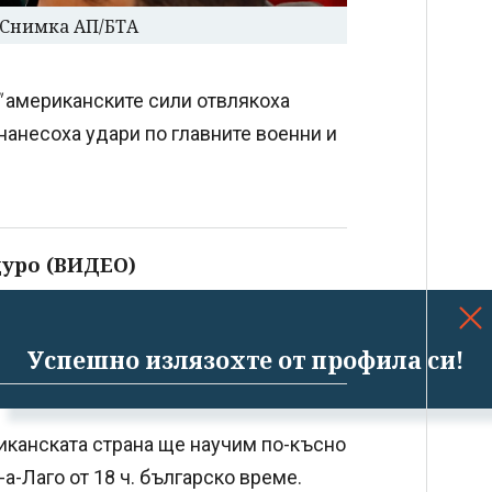
. Снимка АП/БТА
"
американските сили отвлякоха
анесоха удари по главните военни и
уро (ВИДЕО)
Успешно излязохте от профила си!
канската страна ще научим по-късно
а-Лаго от 18 ч. българско време.