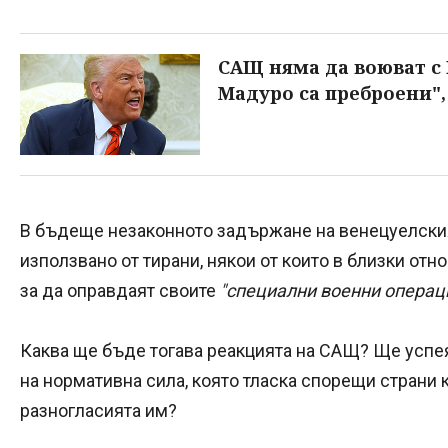
САЩ няма да воюват с 
Мадуро са преброени",
В бъдеще незаконното задържане на венецуелски
използвано от тирани, някои от които в близки от
за да оправдаят своите
"специални военни операц
Каква ще бъде тогава реакцията на САЩ? Ще успея
на нормативна сила, която тласка спорещи страни
разногласията им?