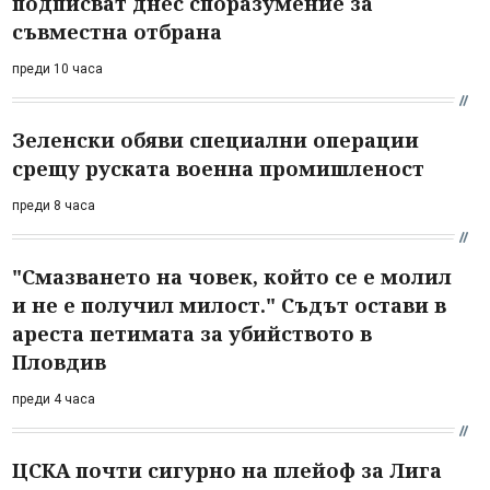
подписват днес споразумение за
съвместна отбрана
преди 10 часа
Зеленски обяви специални операции
срещу руската военна промишленост
преди 8 часа
"Смазването на човек, който се е молил
и не е получил милост." Съдът остави в
ареста петимата за убийството в
Пловдив
преди 4 часа
ЦСКА почти сигурно на плейоф за Лига