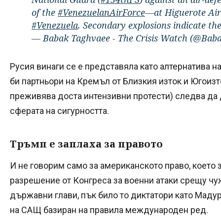
of the
#VenezuelanAirForce
—at Higuerote Air
#Venezuela
. Secondary explosions indicate t
— Babak Taghvaee - The Crisis Watch (@Bab
Русия винаги се е представяла като алтернатива 
би партньори на Кремъл от Близкия изток и Югоизт
преживява доста интензивни протести) следва да
сферата на сигурността.
Тръмп е заплаха за правото
И не говорим само за американското право, което
разрешение от Конгреса за военни атаки срещу ч
държавни глави, пък било то диктатори като Маду
на САЩ базиран на правила международен ред.