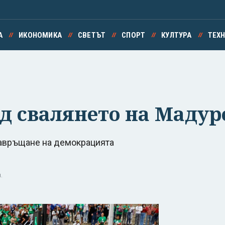
А
ИКОНОМИКА
СВЕТЪТ
СПОРТ
КУЛТУРА
ТЕХ
ед свалянето на Мадур
завръщане на демокрацията
.