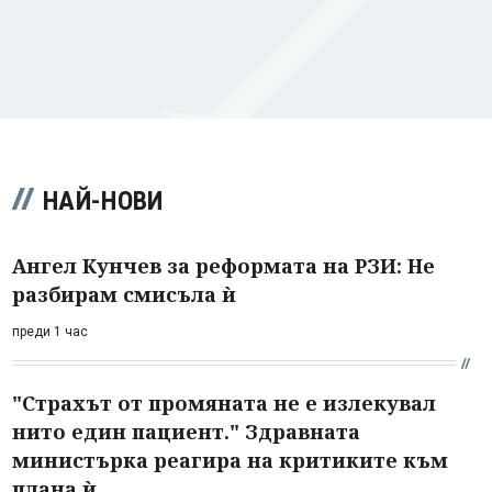
НАЙ-НОВИ
Ангел Кунчев за реформата на РЗИ: Не
разбирам смисъла ѝ
преди 1 час
"Страхът от промяната не е излекувал
нито един пациент." Здравната
министърка реагира на критиките към
плана ѝ