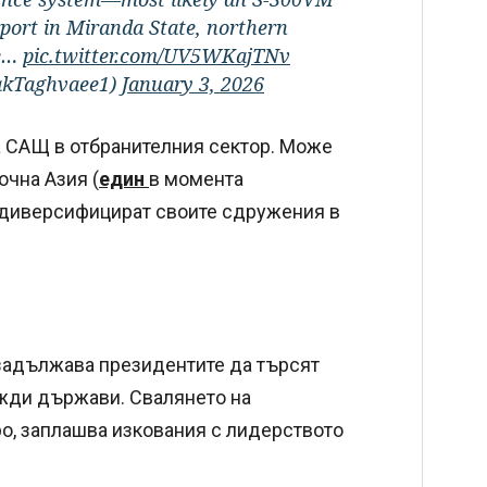
port in Miranda State, northern
he…
pic.twitter.com/UV5WKajTNv
akTaghvaee1)
January 3, 2026
на САЩ в отбранителния сектор. Може
очна Азия (
един
в момента
 диверсифицират своите сдружения в
 задължава президентите да търсят
ужди държави. Свалянето на
ро, заплашва изкования с лидерството