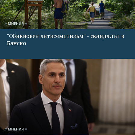
МНЕНИЯ
"Обикновен антисемитизъм" - скандалът в
Банско
МНЕНИЯ