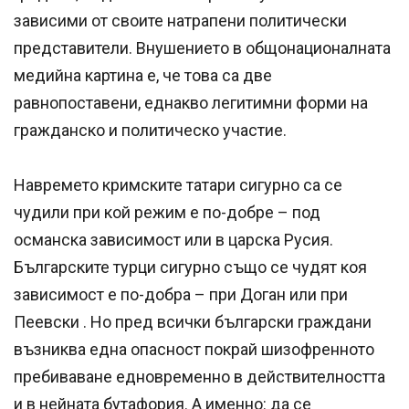
зависими от своите натрапени политически
представители. Внушението в общонационалната
медийна картина е, че това са две
равнопоставени, еднакво легитимни форми на
гражданско и политическо участие.
Навремето кримските татари сигурно са се
чудили при кой режим е по-добре – под
османска зависимост или в царска Русия.
Българските турци сигурно също се чудят коя
зависимост е по-добра – при Доган или при
Пеевски . Но пред всички български граждани
възниква една опасност покрай шизофренното
пребиваване едновременно в действителността
и в нейната бутафория. А именно: да се