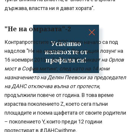
държава, властта ни я дават хората".
"Не на омразата"-2
Контрапротестите на ДПС-Ново начало са под
Успешно
излязохте от
надслов "Не на омразата ". Под същия лозунг на
профила си!
16 ноември 2013 г.
БСП и ДПС свикват на Орлов
мост в София митинг, след като на 14 юни
назначението на Делян Пеевски за председател
на ДАНС отключва вълна от протести
,
продължили повече от година. В това време
израства поколението Z, което сега пълни
площадите и поема щафетата от своите родители
– поколението Y, които преди 12 години
протестират в #ДАНСwithme.