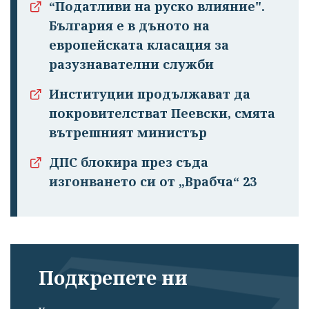
“Податливи на руско влияние".
България е в дъното на
европейската класация за
разузнавателни служби
Институции продължават да
покровителстват Пеевски, смята
вътрешният министър
ДПС блокира през съда
изгонването си от „Врабча“ 23
Подкрепете ни