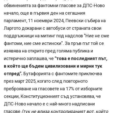
обвиненията за фантомни гласове за ДПС-Ново
начало, още в първия ден на сегашния
парламент, 11 ноември 2024, Пеевски събира на
Ларгото докарани с автобуси от страната свои
поддръжници на митинг под надслов "Ние не сме
фантоми, ние сме истински". За пръв път той се
изявява на открито пред голяма публика и
истерично заплашва, че
"това е последният път,
в който ще бъдем цивилизовани и мирни тук
отпред".
Бутафорията с фантомите приключва
през март 2025, когато след повторното
преброяване на гласовете на 17% от изборните
секции, Конституционният съд установява, че
ДПС-Ново начало е с най-много надписани
гласове
(тук не влиза контролираният вот, който