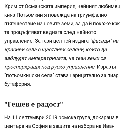
Крим от Османската империя, нейният любимец
княз Потьомкин я повежда на триумфално
пътешествие из новите земи, за да ѝ покаже как
те процъфтяват веднага след нейното
управление. За тази цел той издига
"фасади" на
красиви села с щастливи селяни, които да
заблудят императрицата, че тези земи са
проспериращи под руско управление
. Изразът
"потьомкински села" става нарицателно за пиар
бутафория.
"Гешев е радост"
На 11 септември 2019 ромска група, докарана в
центъра на София в защита на избора на Иван