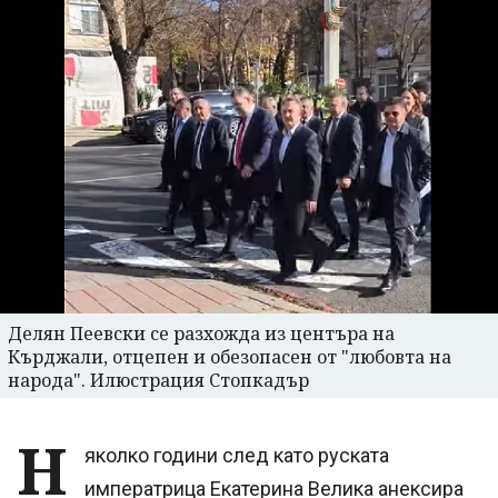
Делян Пеевски се разхожда из центъра на
Кърджали, отцепен и обезопасен от "любовта на
народа". Илюстрация Стопкадър
Н
яколко години след като руската
императрица Екатерина Велика анексира