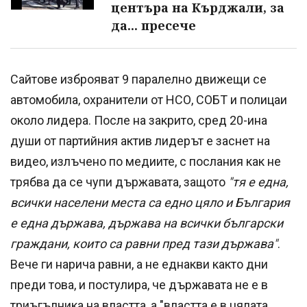
центъра на Кърджали, за
да... пресече
Сайтове изброяват 9 паралелно движещи се
автомобила, охранители от НСО, СОБТ и полицаи
около лидера. После на закрито, сред 20-ина
души от партийния актив лидерът е заснет на
видео, излъчено по медиите, с послания как не
трябва да се чупи държавата, защото
"тя е една,
всички населени места са едно цяло и България
е една държава, държава на всички български
граждани, които са равни пред тази държава"
.
Вече ги нарича равни, а не еднакви както дни
преди това, и постулира, че държавата не е в
триъгълника на властта, а "властта е в цялата