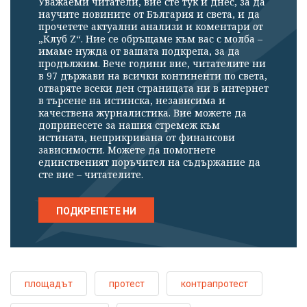
Уважаеми читатели, вие сте тук и днес, за да
научите новините от България и света, и да
прочетете актуални анализи и коментари от
„Клуб Z“. Ние се обръщаме към вас с молба –
имаме нужда от вашата подкрепа, за да
продължим. Вече години вие, читателите ни
в 97 държави на всички континенти по света,
отваряте всеки ден страницата ни в интернет
в търсене на истинска, независима и
качествена журналистика. Вие можете да
допринесете за нашия стремеж към
истината, неприкривана от финансови
зависимости. Можете да помогнете
единственият поръчител на съдържание да
сте вие – читателите.
ПОДКРЕПЕТЕ НИ
площадът
протест
контрапротест