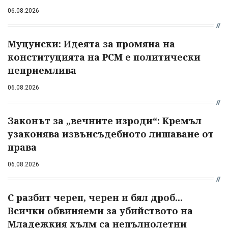
06.08.2026
Муцунски: Идеята за промяна на
конституцията на РСМ е политически
неприемлива
06.08.2026
Законът за „вечните изроди“: Кремъл
узаконява извънсъдебното лишаване от
права
06.08.2026
С разбит череп, черен и бял дроб...
Всички обвиняеми за убийството на
Младежкия хълм са непълнолетни