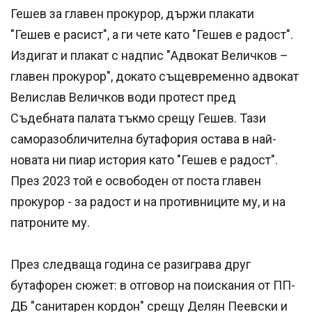
Гешев за главен прокурор, държи плакати
"Гешев е расист", а ги чете като "Гешев е радост".
Издигат и плакат с надпис "Адвокат Величков –
главен прокурор", докато същевременно адвокат
Велислав Величков води протест пред
Съдебната палата тъкмо срещу Гешев. Тази
саморазобличителна бутафория остава в най-
новата ни пиар история като "Гешев е радост".
През 2023 той е освободен от поста главен
прокурор - за радост и на противниците му, и на
патроните му.
През следваща година се разиграва друг
бутафорен сюжет: в отговор на поискания от ПП-
ДБ "санитарен кордон" срещу Делян Пеевски и