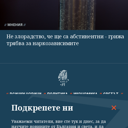
МНЕНИЯ
Не злорадство, че ще са абстинентни - грижа
трябва за наркозависимите
ВСИЧКИ НОВИНИ
ПОЛИТИКА
ИКОНОМИКА
СВЕТЪТ
Подкрепете ни
СПОРТ
КУЛТУРА
ТЕХНОЛОГИИ
КАЛЕЙДОСКОП
МНЕНИЯ
Уважаеми читатели, вие сте тук и днес, за да
научите новините от България и света, и да