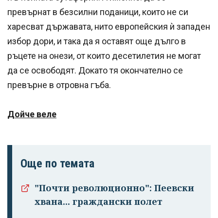
превърнат в безсилни поданици, които не си
харесват държавата, нито европейския ѝ западен
избор дори, и така да я оставят още дълго в
ръцете на онези, от които десетилетия не могат
да се освободят. Докато тя окончателно се
превърне в отровна гъба.
Дойче веле
Още по темата
"Почти революционно": Пеевски
хвана... граждански полет