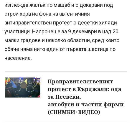
изглежда жалък по мащаб и с докарани под
строй хора на фона на автентичния
антиправителствен протест с десетки хиляди
участници. Насрочен е за 9 декември в над 20
малки градове и няколко областни, сред които
обяче няма нито един от първата шестица по
население.
Проправителственият
протест в Кърджали: ода
за Пеевски,
автобуси и частни фирми
(СНИМКИ+ВИДЕО)