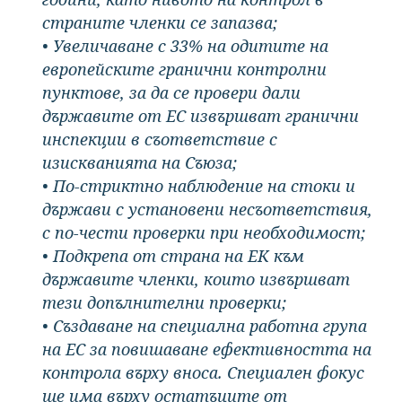
страните членки се запазва;
• Увеличаване с 33% на одитите на
европейските гранични контролни
пунктове, за да се провери дали
държавите от ЕС извършват гранични
инспекции в съответствие с
изискванията на Съюза;
• По-стриктно наблюдение на стоки и
държави с установени несъответствия,
с по-чести проверки при необходимост;
• Подкрепа от страна на ЕК към
държавите членки, които извършват
тези допълнителни проверки;
• Създаване на специална работна група
на ЕС за повишаване ефективността на
контрола върху вноса. Специален фокус
ще има върху остатъците от