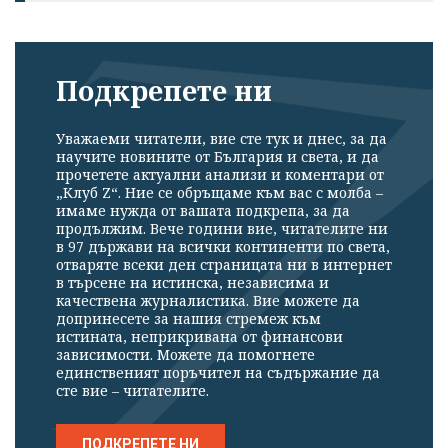
Подкрепете ни
Уважаеми читатели, вие сте тук и днес, за да
научите новините от България и света, и да
прочетете актуални анализи и коментари от
„Клуб Z“. Ние се обръщаме към вас с молба –
имаме нужда от вашата подкрепа, за да
продължим. Вече години вие, читателите ни
в 97 държави на всички континенти по света,
отваряте всеки ден страницата ни в интернет
в търсене на истинска, независима и
качествена журналистика. Вие можете да
допринесете за нашия стремеж към
истината, неприкривана от финансови
зависимости. Можете да помогнете
единственият поръчител на съдържание да
сте вие – читателите.
ПОДКРЕПЕТЕ НИ