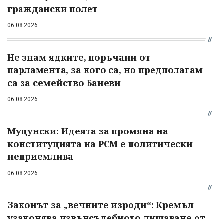
граждански полет
06.08.2026
Не знам ядките, поръчани от
парламента, за кого са, но предполагам
са за семейство Баневи
06.08.2026
Муцунски: Идеята за промяна на
конституцията на РСМ е политически
неприемлива
06.08.2026
Законът за „вечните изроди“: Кремъл
узаконява извънсъдебното лишаване от