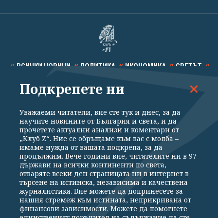
ВСИЧКИ НОВИНИ
ПОЛИТИКА
ИКОНОМИКА
СВЕТЪТ
Подкрепете ни
СПОРТ
КУЛТУРА
ТЕХНОЛОГИИ
КАЛЕЙДОСКОП
МНЕНИЯ
Уважаеми читатели, вие сте тук и днес, за да
научите новините от България и света, и да
прочетете актуални анализи и коментари от
„Клуб Z“. Ние се обръщаме към вас с молба –
имаме нужда от вашата подкрепа, за да
продължим. Вече години вие, читателите ни в 97
Общи условия
Политика за поверителност
държави на всички континенти по света,
отваряте всеки ден страницата ни в интернет в
Реклама
Партньори
Контакти
За Клуб Z
търсене на истинска, независима и качествена
Екип
Подкрепете ни
журналистика. Вие можете да допринесете за
нашия стремеж към истината, неприкривана от
финансови зависимости. Можете да помогнете
единственият поръчител на съдържание да сте