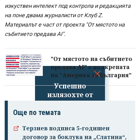
изкуствен интелект под контрола и редакцията
на поне двама журналисти от Клуб Z.
Материалът е част от проекта "От мястото на
събитието предава AI".
"От мястото на събитието
предава AI" с подкрепата
на "Америка за България"
Успешно
излязохте от
профила си!
Още по темата
Терзиев подписа 5-годишен
договор за боклука на „Слатина“,