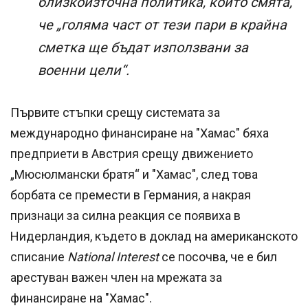
близкоизточна политика, който смята,
че „голяма част от тези пари в крайна
сметка ще бъдат използвани за
военни цели“.
Първите стъпки срещу системата за
международно финансиране на "Хамас" бяха
предприети в Австрия срещу движението
„Мюсюлмански братя“ и "Хамас", след това
борбата се премести в Германия, а накрая
признаци за силна реакция се появиха в
Нидерландия, където в доклад на американското
списание
National Interest
се посочва, че е бил
арестуван важен член на мрежата за
финансиране на "Хамас".