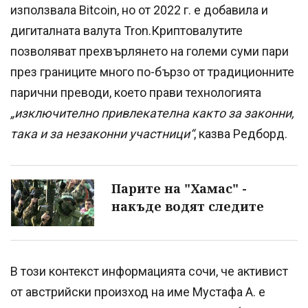
използвала Bitcoin, но от 2022 г. е добавила и
дигиталната валута Tron.Криптовалутите
позволяват прехвърлянето на големи суми пари
през границите много по-бързо от традиционните
парични преводи, което прави технологията
„изключително привлекателна както за законни,
така и за незаконни участници“
, казва Редборд.
Парите на "Хамас" -
накъде водят следите
В този контекст информацията сочи, че активист
от австрийски произход на име Мустафа А. е