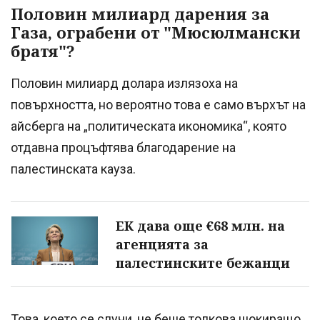
Половин милиард дарения за
Газа, ограбени от "Мюсюлмански
братя"?
Половин милиард долара излязоха на
повърхността, но вероятно това е само върхът на
айсберга на „политическата икономика“, която
отдавна процъфтява благодарение на
палестинската кауза.
ЕК дава още €68 млн. на
агенцията за
палестинските бежанци
Това, което се случи, не беше толкова шокиращо