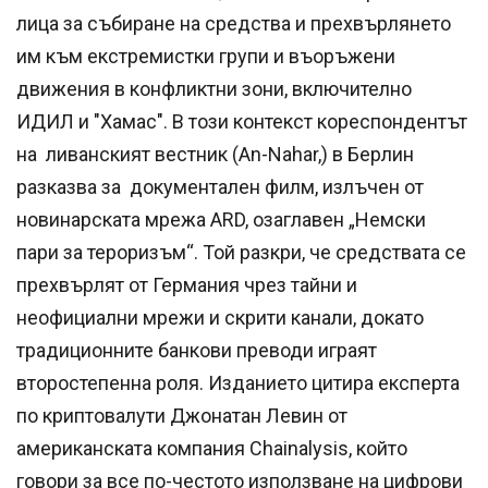
лица за събиране на средства и прехвърлянето
им към екстремистки групи и въоръжени
движения в конфликтни зони, включително
ИДИЛ и "Хамас". В този контекст кореспондентът
на ливанският вестник (An-Nahar,) в Берлин
разказва за документален филм, излъчен от
новинарската мрежа ARD, озаглавен „Немски
пари за тероризъм“. Той разкри, че средствата се
прехвърлят от Германия чрез тайни и
неофициални мрежи и скрити канали, докато
традиционните банкови преводи играят
второстепенна роля. Изданието цитира експерта
по криптовалути Джонатан Левин от
американската компания Chainalysis, който
говори за все по-честото използване на цифрови