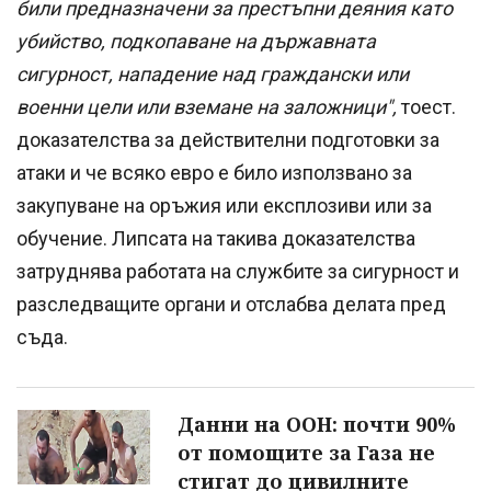
били предназначени за престъпни деяния като
убийство, подкопаване на държавната
сигурност, нападение над граждански или
военни цели или вземане на заложници",
тоест.
доказателства за действителни подготовки за
атаки и че всяко евро е било използвано за
закупуване на оръжия или експлозиви или за
обучение. Липсата на такива доказателства
затруднява работата на службите за сигурност и
разследващите органи и отслабва делата пред
съда.
Данни на ООН: почти 90%
от помощите за Газа не
стигат до цивилните