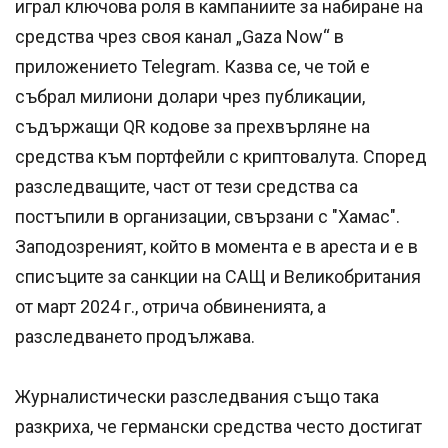
играл ключова роля в кампаниите за набиране на
средства чрез своя канал „Gaza Now“ в
приложението Telegram. Казва се, че той е
събрал милиони долари чрез публикации,
съдържащи QR кодове за прехвърляне на
средства към портфейли с криптовалута. Според
разследващите, част от тези средства са
постъпили в организации, свързани с "Хамас".
Заподозреният, който в момента е в ареста и е в
списъците за санкции на САЩ и Великобритания
от март 2024 г., отрича обвиненията, а
разследването продължава.
Журналистически разследвания също така
разкриха, че германски средства често достигат