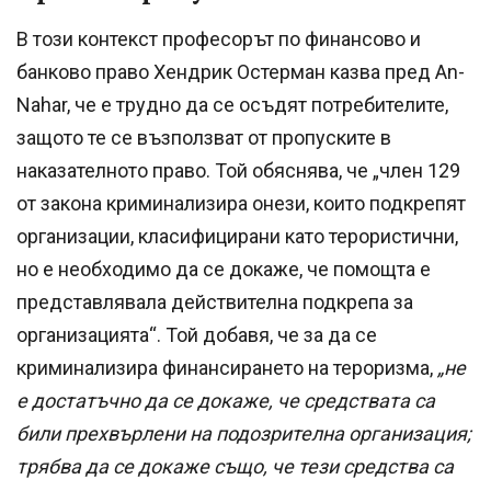
В този контекст професорът по финансово и
банково право Хендрик Остерман казва пред An-
Nahar, че е трудно да се осъдят потребителите,
защото те се възползват от пропуските в
наказателното право. Той обяснява, че „член 129
от закона криминализира онези, които подкрепят
организации, класифицирани като терористични,
но е необходимо да се докаже, че помощта е
представлявала действителна подкрепа за
организацията“. Той добавя, че за да се
криминализира финансирането на тероризма,
„не
е достатъчно да се докаже, че средствата са
били прехвърлени на подозрителна организация;
трябва да се докаже също, че тези средства са