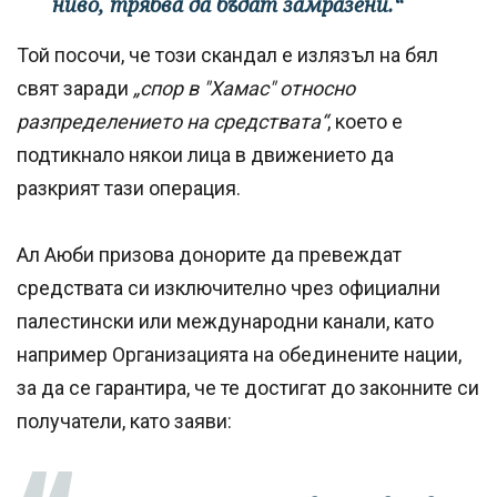
ниво, трябва да бъдат замразени.“
Той посочи, че този скандал е излязъл на бял
свят заради
„спор в "Хамас" относно
разпределението на средствата“
, което е
подтикнало някои лица в движението да
разкрият тази операция.
Ал Аюби призова донорите да превеждат
средствата си изключително чрез официални
палестински или международни канали, като
например Организацията на обединените нации,
за да се гарантира, че те достигат до законните си
получатели, като заяви: