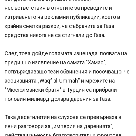
несъответствия в отчетите за преводите и
изтриването на рекламни публикации, което в
крайна сметка разкри, че събраните за Газа
средства никога не са стигнали до Газа.
След това дойде голямата изненада: появата на
предишно изявление на самата "Хамас",
потвърждаващо тези обвинения и посочващо, че
асоциацията „Waqf al-Ummah“ и мрежите на
"Мюсюлмански братя" в Турция са прибрали
половин милиард долара дарения за Газа.
Така десетилетия на слухове се превърнаха в
явни разговори за „империя на даренията”,
действаща между благотворителни фронтове,