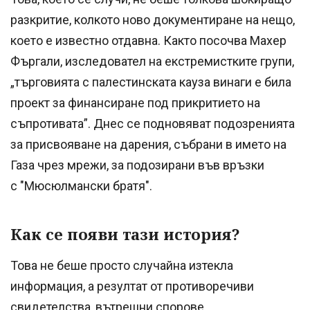
разкритие, колкото ново документиране на нещо,
което е известно отдавна. Както посочва Махер
Фъргали, изследовател на екстремистките групи,
„търговията с палестинската кауза винаги е била
проект за финансиране под прикритието на
съпротивата”. Днес се подновяват подозренията
за присвояване на дарения, събрани в името на
Газа чрез мрежи, за подозирани във връзки
с "Мюсюлмански братя".
Как се появи тази история?
Това не беше просто случайна изтекла
информация, а резултат от противоречиви
свидетелства, вътрешни спорове,