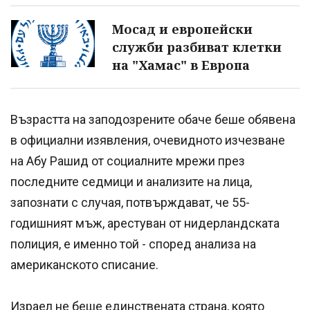
Мосад и европейски
служби разбиват клетки
на "Хамас" в Европа
Възрастта на заподозрените обаче беше обявена
в официални изявления, очевидното изчезване
на Абу Рашид от социалните мрежи през
последните седмици и анализите на лица,
запознати с случая, потвърждават, че 55-
годишният мъж, арестуван от нидерландската
полиция, е именно той - според анализа на
американското списание.
Израел не беше единствената страна, която