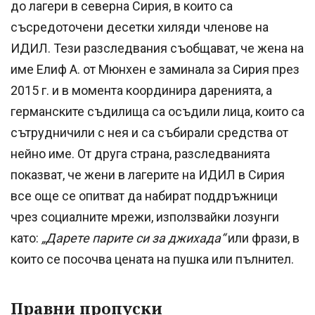
до лагери в северна Сирия, в които са
съсредоточени десетки хиляди членове на
ИДИЛ. Тези разследвания съобщават, че жена на
име Елиф А. от Мюнхен е заминала за Сирия през
2015 г. и в момента координира даренията, а
германските съдилища са осъдили лица, които са
сътрудничили с нея и са събирали средства от
нейно име. От друга страна, разследванията
показват, че жени в лагерите на ИДИЛ в Сирия
все още се опитват да набират поддръжници
чрез социалните мрежи, използвайки лозунги
като:
„Дарете парите си за джихада“
или фрази, в
които се посочва цената на пушка или пълнител.
Правни пропуски