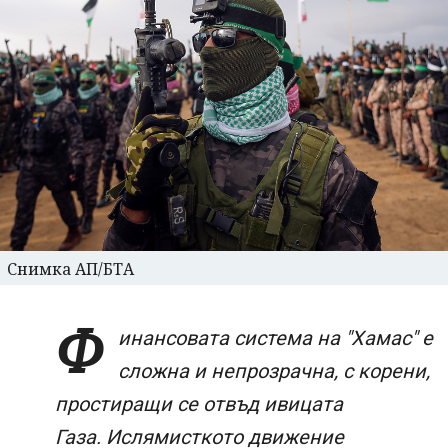
Снимка АП/БТА
Ф
инансовата система на "Хамас" е
сложна и непрозрачна, с корени,
простиращи се отвъд ивицата
Газа. Ислямисткото движение