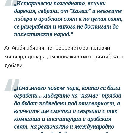
„Исторически погледнато, всички
дарения, събрани от "Хамас" и неговите
лидери в арабския свят и по целия свят,
се разграбват и никога не достигат до
палестинския народ.“
Ал Аюби обясни, че говоренето за половин
милиард долара „омаловажава историята“, като
добави:
„Има много повече пари, които са били
ограбени... Лидерите на "Хамас" трябва
да бъдат подведени под отговорност, а
всичките им сметки и свързани с тях
компании и институции в арабския
свят, на регионално и международно