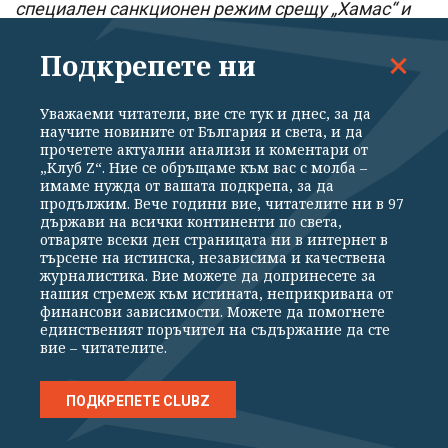
специален санкционен режим срещу „Хамас“ и
„Палестински ислямски джихад“, насочен към
Подкрепете ни
лица и фирми, които подпомагат финансирането
им.
Уважаеми читатели, вие сте тук и днес, за да
научите новините от България и света, и да
прочетете актуални анализи и коментари от
„Клуб Z“. Ние се обръщаме към вас с молба –
имаме нужда от вашата подкрепа, за да
Още по темата
продължим. Вече години вие, читателите ни в 97
държави на всички континенти по света,
отваряте всеки ден страницата ни в интернет в
ЦСКА почти сигурно на плейоф за
търсене на истинска, независима и качествена
журналистика. Вие можете да допринесете за
Лига Европа след 3:0 като гост на
нашия стремеж към истината, неприкривана от
„Макаби“
финансови зависимости. Можете да помогнете
единственият поръчител на съдържание да сте
Израел отхвърли новата пътна
вие – читателите.
карта за Газа въпреки
ПОДКРЕПЕТЕ CLUBZ
американските гаранции