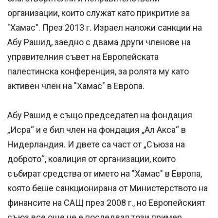
организации, които служат като прикритие за
"Хамас". През 2013 г. Израел наложи санкции на
Абу Рашид, заедно с двама други членове на
управителния съвет на Европейската
палестинска конференция, за ролята му като
активен член на "Хамас" в Европа.
Абу Рашид е също председател на фондация
„Исра“ и е бил член на фондация „Ал Акса“ в
Нидерландия. И двете са част от „Съюза на
доброто“, коалиция от организации, които
събират средства от името на "Хамас" в Европа,
която беше санкционирана от Министерството на
финансите на САЩ през 2008 г., но Европейският
съюз все още не е последвал този пример.