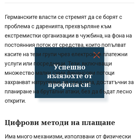
Германските власти се стремят да се борят с
проблема с даренията, прехвърляне към
екстремистки организации в чужбина, на фона на
постоянния поток от средства, които попълват
касите на тези групи чрез електронни платежни
услуги или посредници. Тези, включващи
Успешно
множество малки суми финансови потоци
излязохте от
захранват натрупване на средства, достатъчни за
профила си!
планиране на брутални атаки, без да бъдат лесно
открити.
Цифрови методи на плащане
Има много механизми, използвани от физически